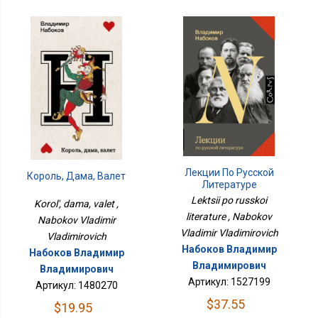
Лекции По Русской
Король, Дама, Валет
Литературе
Lektsii po russkoi
Korol', dama, valet ,
literature , Nabokov
Nabokov Vladimir
Vladimir Vladimirovich
Vladimirovich
Набоков Владимир
Набоков Владимир
Владимирович
Владимирович
Артикул: 1527199
Артикул: 1480270
$37.55
$19.95