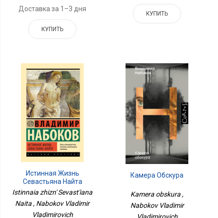
Доставка за 1–3 дня
КУПИТЬ
КУПИТЬ
Истинная Жизнь
Камера Обскура
Севастьяна Найта
Istinnaia zhizn' Sevast'iana
Kamera obskura ,
Naita , Nabokov Vladimir
Nabokov Vladimir
Vladimirovich
Vladimirovich