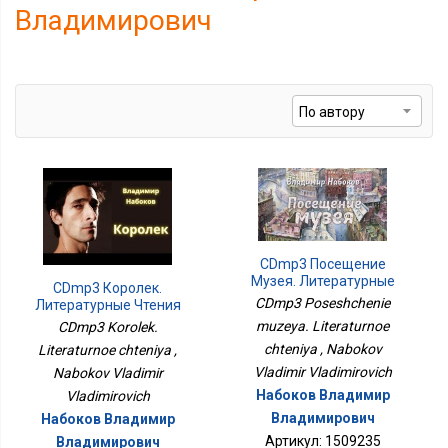
Владимирович
CDmp3 Посещение
Музея. Литературные
CDmp3 Королек.
Чтения
CDmp3 Poseshchenie
Литературные Чтения
muzeya. Literaturnoe
CDmp3 Korolek.
chteniya , Nabokov
Literaturnoe chteniya ,
Vladimir Vladimirovich
Nabokov Vladimir
Набоков Владимир
Vladimirovich
Владимирович
Набоков Владимир
Артикул: 1509235
Владимирович