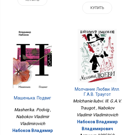
КУПИТЬ
Молчание Любви. Илл.
Г.А.В. Траугот
Машенька. Подвиг
Molchanie liubvi. Ill. G.A.V.
Traugot , Nabokov
Mashen'ka. Podvig ,
Vladimir Vladimirovich
Nabokov Vladimir
Набоков Владимир
Vladimirovich
Владимирович
Набоков Владимир