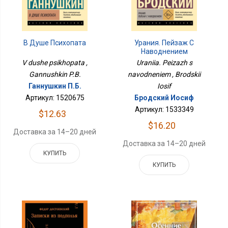
В Душе Психопата
Урания. Пейзаж С
Наводнением
V dushe psikhopata ,
Uraniia. Peizazh s
Gannushkin P.B.
navodneniem , Brodskii
Ганнушкин П.Б.
Iosif
Артикул: 1520675
Бродский Иосиф
Артикул: 1533349
$12.63
$16.20
Доставка за 14–20 дней
Доставка за 14–20 дней
КУПИТЬ
КУПИТЬ