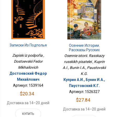
Записки Из Подполья
Осенние Истории.
Рассказы Русских
Писателей
Zapiski iz podpol'ia ,
Osennie istorii. Rasskazy
Dostoevskii Fedor
russkikh pisatelei , Kuprin
Mikhailovich
A.I., Bunin I.A., Paustovskii
Достоевский Федор
K.G.
Михайлович
Куприн А.И., Бунин И.А.,
Артикул: 1539164
Паустовский К.Г.
Артикул: 1526327
$20.34
$27.84
Доставка за 14–20 дней
Доставка за 14–20 дней
КУПИТЬ