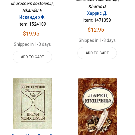
khoroshem sostoianii) ,
Kharris D.
Iskander F.
Харрис Д.
Искандер Ф.
Item: 1471358
Item: 1524189
$12.95
$19.95
Shipped in 1-3 days
Shipped in 1-3 days
ADD TO CART
ADD TO CART