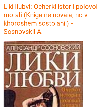
Liki liubvi: Ocherki istorii polovoi
morali (Kniga ne novaia, no v
khoroshem sostoianii) -
Sosnovskii A.