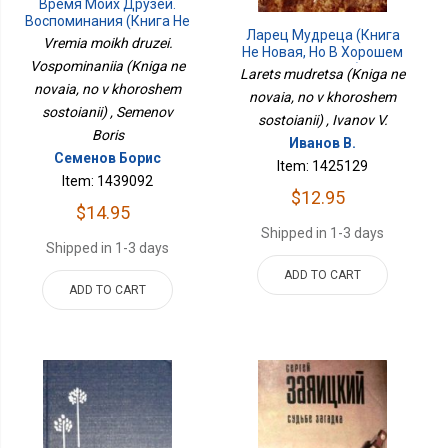
Время Моих Друзей.
Воспоминания (Книга Не
Ларец Мудреца (Книга
Новая, Но В Хорошем
Vremia moikh druzei.
Не Новая, Но В Хорошем
Состоянии)
Vospominaniia (Kniga ne
Состоянии)
Larets mudretsa (Kniga ne
novaia, no v khoroshem
novaia, no v khoroshem
sostoianii) , Semenov
sostoianii) , Ivanov V.
Boris
Иванов В.
Семенов Борис
Item: 1425129
Item: 1439092
$12.95
$14.95
Shipped in 1-3 days
Shipped in 1-3 days
ADD TO CART
ADD TO CART