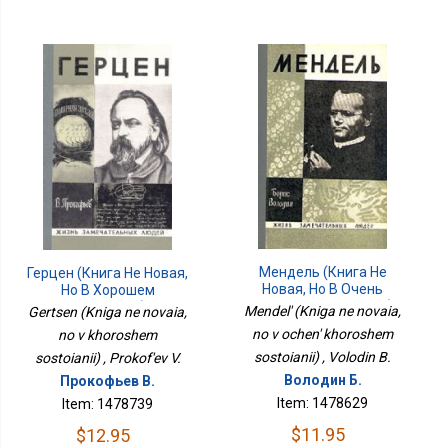
Мендель (Книга Не
Герцен (Книга Не Новая,
Новая, Но В Очень
Но В Хорошем
Хорошем Состоянии)
Состоянии)
Mendel' (Kniga ne novaia,
Gertsen (Kniga ne novaia,
no v ochen' khoroshem
no v khoroshem
sostoianii) , Volodin B.
sostoianii) , Prokof'ev V.
Володин Б.
Прокофьев В.
Item: 1478629
Item: 1478739
$11.95
$12.95