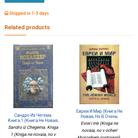
Shipped in 1-3 days
Related products
Евреи И Мир (Книга Не
Сандро Из Чегема.
Новая, Но В Очень
Книга 1 (Книга Не Новая,
Хорошем Состоянии)
Evrei i mir (Kniga ne
Но В Хорошем
Sandro iz Chegema. Kniga
novaia, no v ochen'
Состоянии)
1 (Kniga ne novaia, no v
khoroshem sostoianii) ,