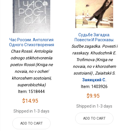
Судьбе Загадка.
Повести И Рассказы.
Час России. Антология
Художник Е. Трофимова
Одного Стихотворения
Sud'be zagadka. Povesti i
(Книга Не Новая, Но В
Поэтов России (Книга Не
Chas Rossii. Antologiia
rasskazy. Khudozhnik E.
Хорошем Состоянии)
Новая, Но В Очень
odnogo stikhotvoreniia
Trofimova (Kniga ne
Хорошем Состоянии,
poetov Rossii (Kniga ne
Суперобложка)
novaia, no v khoroshem
novaia, no v ochen'
sostoianii) , Zaiaitskii S.
khoroshem sostoianii,
Заяицкий С.
superoblozhka)
Item: 1403926
Item: 1518444
$9.95
$14.95
Shipped in 1-3 days
Shipped in 1-3 days
ADD TO CART
ADD TO CART