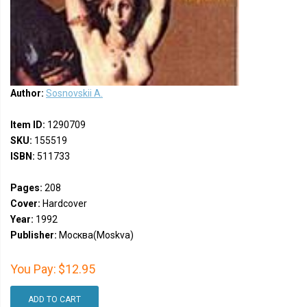
Author:
Sosnovskii A.
Item ID:
1290709
SKU:
155519
ISBN:
511733
Pages:
208
Cover:
Hardcover
Year:
1992
Publisher:
Москва(Moskva)
You Pay:
$12.95
ADD TO CART