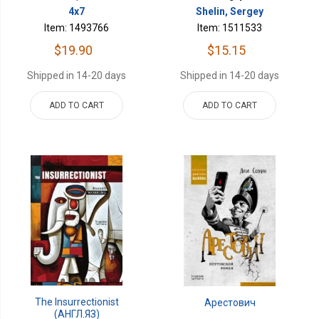
4x7
Shelin, Sergey
Item: 1493766
Item: 1511533
$19.90
$15.15
Shipped in 14-20 days
Shipped in 14-20 days
ADD TO CART
ADD TO CART
The Insurrectionist
Арестович
(АНГЛ.ЯЗ)