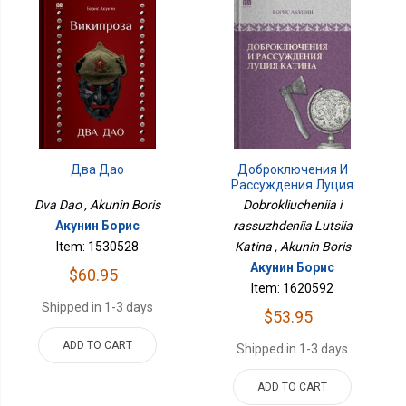
Два Дао
Доброключения И
Рассуждения Луция
Катина
Dva Dao , Akunin Boris
Dobrokliucheniia i
Акунин Борис
rassuzhdeniia Lutsiia
Item: 1530528
Katina , Akunin Boris
Акунин Борис
$60.95
Item: 1620592
Shipped in 1-3 days
$53.95
ADD TO CART
Shipped in 1-3 days
ADD TO CART