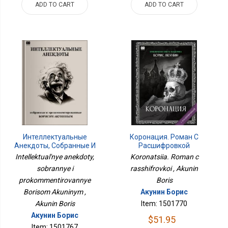
ADD TO CART
ADD TO CART
Интеллектуальные
Коронация. Роман С
Анекдоты, Собранные И
Расшифровкой
Прокомментированные
Intellektual'nye anekdoty,
Koronatsiia. Roman c
Борисом Акуниным
sobrannye i
rasshifrovkoi , Akunin
prokommentirovannye
Boris
Borisom Akuninym ,
Акунин Борис
Akunin Boris
Item: 1501770
Акунин Борис
$51.95
Item: 1501767