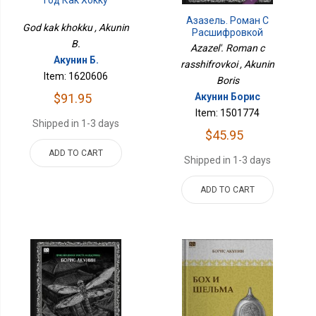
Азазель. Роман С
God kak khokku , Akunin
Расшифровкой
B.
Azazel'. Roman c
Акунин Б.
rasshifrovkoi , Akunin
Item: 1620606
Boris
Акунин Борис
$91.95
Item: 1501774
Shipped in 1-3 days
$45.95
ADD TO CART
Shipped in 1-3 days
ADD TO CART