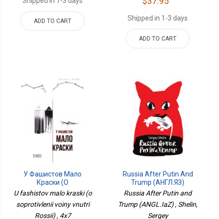
$37.95
Shipped in 1-3 days
Shipped in 1-3 days
ADD TO CART
ADD TO CART
У Фашистов Мало
Russia After Putin And
Краски (о
Trump (АНГЛ.ЯЗ)
Сопротивлении Войны
U fashistov malo kraski (o
Russia After Putin and
Внутри России)
soprotivlenii voiny vnutri
Trump (ANGL.IaZ) , Shelin,
Rossii) , 4x7
Sergey