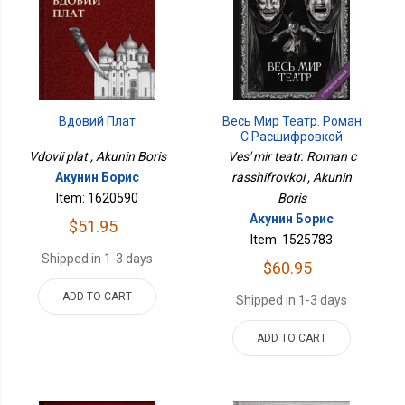
Вдовий Плат
Весь Мир Театр. Роман
С Расшифровкой
Vdovii plat , Akunin Boris
Ves' mir teatr. Roman c
Акунин Борис
rasshifrovkoi , Akunin
Item: 1620590
Boris
Акунин Борис
$51.95
Item: 1525783
Shipped in 1-3 days
$60.95
ADD TO CART
Shipped in 1-3 days
ADD TO CART