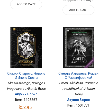
ADD TO CART
ADD TO CART
Сказки Старого, Нового
Смерть Ахиллеса. Роман
И Иного Света
С Расшифровкой
Skazki starogo, novogo i
Smert' Akhillesa. Roman c
inogo sveta , Akunin Boris
rasshifrovkoi , Akunin
Акунин Борис
Boris
Item: 1495367
Акунин Борис
Item: 1501771
$53.95