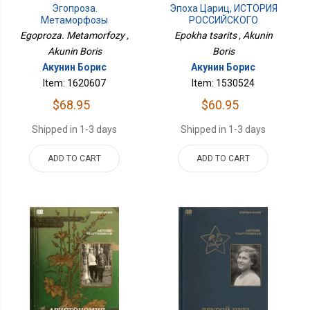
Эгопроза.
Эпоха Цариц, ИСТОРИЯ
Метаморфозы
РОССИЙСКОГО
ГОСУДАРСТВА Том VI
Egoproza. Metamorfozy ,
Epokha tsarits , Akunin
Akunin Boris
Boris
Акунин Борис
Акунин Борис
Item: 1620607
Item: 1530524
$68.95
$60.95
Shipped in 1-3 days
Shipped in 1-3 days
ADD TO CART
ADD TO CART