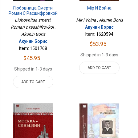
Любовница Смерти.
Мiр И Война
Роман С Расшифровкой
Liubovnitsa smerti.
Mir i Voina , Akunin Boris
Roman c rasshifrovkoi ,
Акунин Борис
Akunin Boris
Item: 1620594
Акунин Борис
$53.95
Item: 1501768
Shipped in 1-3 days
$45.95
ADD TO CART
Shipped in 1-3 days
ADD TO CART