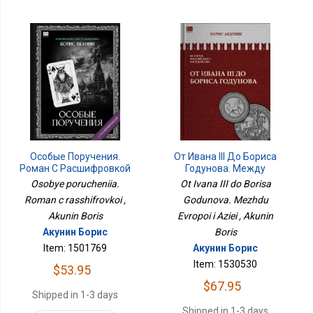
Особые Поручения.
От Ивана III До Бориса
Роман С Расшифровкой
Годунова. Между
Европой И Азией.
Osobye porucheniia.
Ot Ivana III do Borisa
ИСТОРИЯ
Roman c rasshifrovkoi ,
Godunova. Mezhdu
РОССИЙСКОГО
Akunin Boris
ГОСУДАРСТВА Том III
Evropoi i Aziei , Akunin
Акунин Борис
Boris
Item: 1501769
Акунин Борис
Item: 1530530
$53.95
$67.95
Shipped in 1-3 days
Shipped in 1-3 days