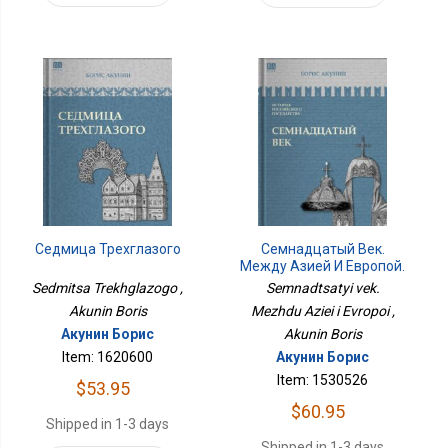
Седмица Трехглазого
Семнадцатый Век.
Между Азией И Европой.
ИСТОРИЯ
Sedmitsa Trekhglazogo ,
Semnadtsatyi vek.
РОССИЙСКОГО
Akunin Boris
Mezhdu Aziei i Evropoi ,
ГОСУДАРСТВА Том IV
Акунин Борис
Akunin Boris
Item: 1620600
Акунин Борис
Item: 1530526
$53.95
$60.95
Shipped in 1-3 days
Shipped in 1-3 days