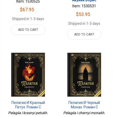
Акунин Борис
Item: 1530525
Item: 1530531
$67.95
$53.95
Shipped in 1-3 days
Shipped in 1-3 days
ADD TO CART
ADD TO CART
Пелагия И Красный
Пелагия И Черный
Петух. Роман С
Монах. Роман С
Расшифровкой
Расшифровкой
Pelagiia i krasnyi petukh.
Pelagiia i chernyi monakh.