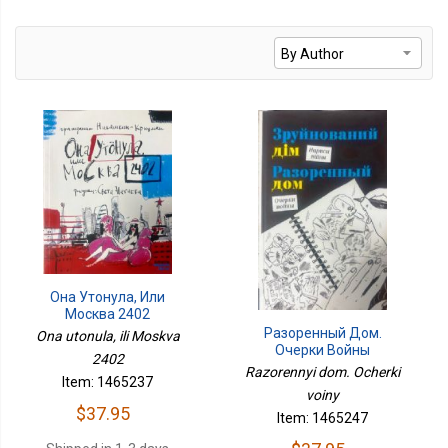
Она Утонула, Или
Москва 2402
Разоренный Дом.
Ona utonula, ili Moskva
Очерки Войны
2402
Razorennyi dom. Ocherki
Item: 1465237
voiny
$37.95
Item: 1465247