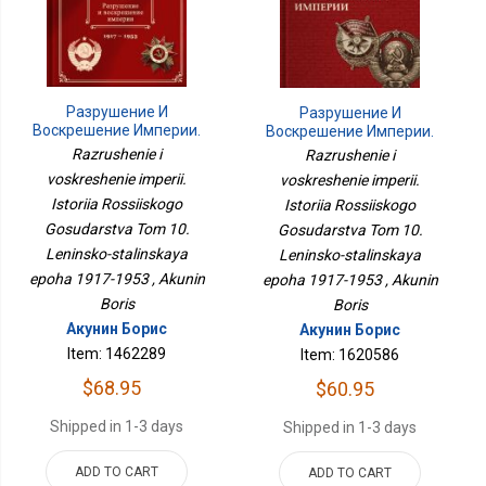
Разрушение И
Разрушение И
Воскрешение Империи.
Воскрешение Империи.
История Российского
История Российского
Razrushenie i
Razrushenie i
Государства Том 10.
Государства Том 10.
voskreshenie imperii.
voskreshenie imperii.
Ленинско-Сталинская
Ленинско-Сталинская
Istoriia Rossiiskogo
Эпоха. 1917-1953
Istoriia Rossiiskogo
Эпоха. 1917-1953
Gosudarstva Tom 10.
Gosudarstva Tom 10.
Leninsko-stalinskaya
Leninsko-stalinskaya
epoha 1917-1953 , Akunin
epoha 1917-1953 , Akunin
Boris
Boris
Акунин Борис
Акунин Борис
Item: 1462289
Item: 1620586
$68.95
$60.95
Shipped in 1-3 days
Shipped in 1-3 days
ADD TO CART
ADD TO CART