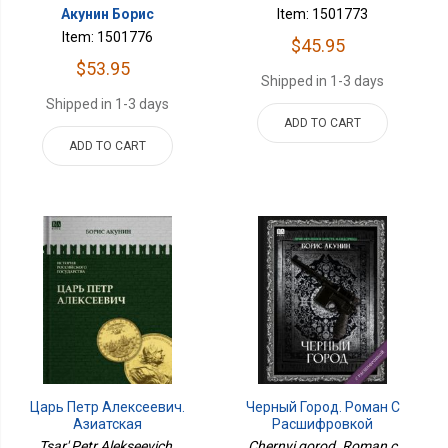
Акунин Борис
Item: 1501773
Item: 1501776
$45.95
$53.95
Shipped in 1-3 days
Shipped in 1-3 days
ADD TO CART
ADD TO CART
Царь Петр Алексеевич.
Черный Город. Роман С
Азиатская
Расшифровкой
Европеизация. ИСТОРИЯ
Tsar' Petr Alekseevich.
Chernyi gorod. Roman c