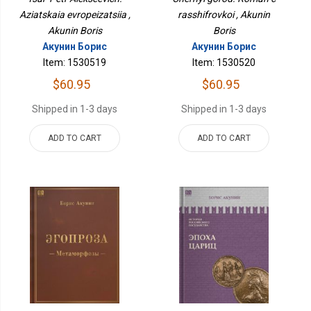
РОССИЙСКОГО
Aziatskaia evropeizatsiia ,
rasshifrovkoi , Akunin
ГОСУДАРСТВА Том V
Akunin Boris
Boris
Акунин Борис
Акунин Борис
Item: 1530519
Item: 1530520
$60.95
$60.95
Shipped in 1-3 days
Shipped in 1-3 days
ADD TO CART
ADD TO CART