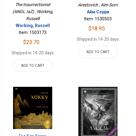
The Insurrectionist
Arestovich , Aim Sorri
(ANGL.IaZ) , Working,
Айм Сорри
Russell
Item: 1530503
Working, Russell
$18.95
Item: 1503173
Shipped in 14-20 days
$23.70
ADD TO CART
Shipped in 14-20 days
ADD TO CART
Год Как Хокку