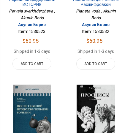
ИСТОРИЯ
Расшифровкой
РОССИЙСКОГО
Pervaia sverkhderzhava ,
Planeta voda , Akunin
ГОСУДАРСТВА Том VII
Akunin Boris
Boris
Акунин Борис
Акунин Борис
Item: 1530523
Item: 1530532
$60.95
$60.95
Shipped in 1-3 days
Shipped in 1-3 days
ADD TO CART
ADD TO CART