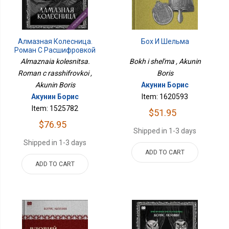
Алмазная Колесница.
Бох И Шельма
Роман С Расшифровкой
Almaznaia kolesnitsa.
Bokh i shel'ma , Akunin
Roman c rasshifrovkoi ,
Boris
Akunin Boris
Акунин Борис
Акунин Борис
Item: 1620593
Item: 1525782
$51.95
$76.95
Shipped in 1-3 days
Shipped in 1-3 days
ADD TO CART
ADD TO CART