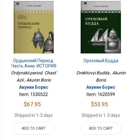
Ордынский Период.
Ореховый Будда
Часть Азии. ИСТОРИЯ
РОССИЙСКОГО
Ordynskii period. Chast'
Orekhovyi Budda , Akunin
ГОСУДАРСТВА Том II
Azii , Akunin Boris
Boris
Акунин Борис
Акунин Борис
Item: 1530522
Item: 1620599
$67.95
$53.95
Shipped in 1-3 days
Shipped in 1-3 days
ADD TO CART
ADD TO CART