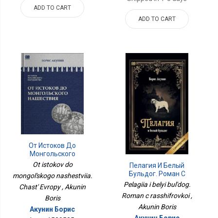
ADD TO CART
ADD TO CART
От Истоков До
Монгольского
Нашествия. Часть
Ot istokov do
Пелагия И Белый
Европы. ИСТОРИЯ
Бульдог. Роман С
mongol'skogo nashestviia.
РОССИЙСКОГО
Расшифровкой
Pelagiia i belyi bul'dog.
ГОСУДАРСТВА Том I
Chast' Evropy , Akunin
Roman c rasshifrovkoi ,
Boris
Akunin Boris
Акунин Борис