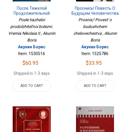
После Тяжелой
Проснись! Повесть О
Продолжительной
Будущем Человечества
Болезни. Время Николая
Posle tiazheloi
Prosnis;! Povest' o
II. ИСТОРИЯ
prodolzhitel'noi bolezni.
budushchem
РОССИЙСКОГО
Vremia Nikolaia II , Akunin
ГОСУДАРСТВА Том IX
chelovechestva , Akunin
Boris
Boris
Акунин Борис
Акунин Борис
Item: 1530516
Item: 1525786
$60.95
$33.95
Shipped in 1-3 days
Shipped in 1-3 days
ADD TO CART
ADD TO CART