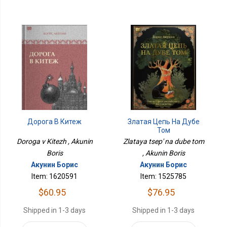
Дорога В Китеж
Златая Цепь На Дубе
Том
Doroga v Kitezh , Akunin
Zlataya tsep' na dube tom
Boris
, Akunin Boris
Акунин Борис
Акунин Борис
Item: 1620591
Item: 1525785
$60.95
$76.95
Shipped in 1-3 days
Shipped in 1-3 days