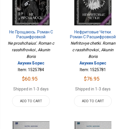
Не Прощаюсь. Роман С
Нефритовые Четки.
Расшифровкой
Роман С Расшифровкой
Ne proshchaius'. Roman c
Nefritovye chetki. Roman
rasshifrovkoi , Akunin
c rasshifrovkoi , Akunin
Boris
Boris
Акунин Борис
Акунин Борис
Item: 1525784
Item: 1525781
$60.95
$76.95
Shipped in 1-3 days
Shipped in 1-3 days
ADD TO CART
ADD TO CART