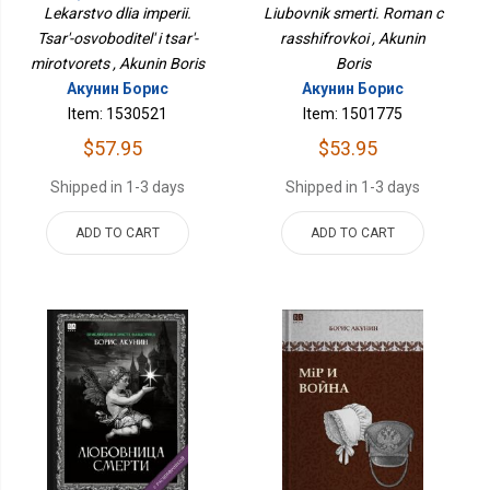
Освободитель И Царь-
Lekarstvo dlia imperii.
Liubovnik smerti. Roman c
Миротворец. ИСТОРИЯ
Tsar'-osvoboditel' i tsar'-
rasshifrovkoi , Akunin
РОССИЙСКОГО
mirotvorets , Akunin Boris
ГОСУДАРСТВА Том VIII
Boris
Акунин Борис
Акунин Борис
Item: 1530521
Item: 1501775
$57.95
$53.95
Shipped in 1-3 days
Shipped in 1-3 days
ADD TO CART
ADD TO CART