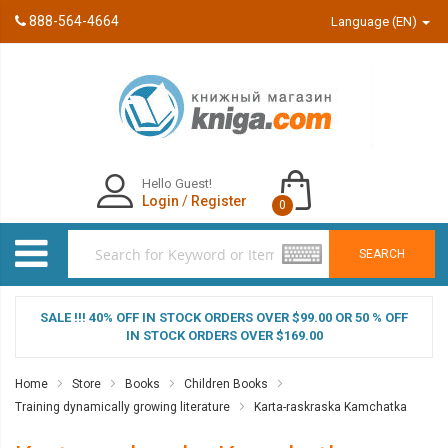
888-564-4664
Language (EN)
Hello Guest!
Login
/
Register
0
SEARCH
SALE !!! 40% OFF IN STOCK ORDERS OVER $99.00 OR 50 % OFF
IN STOCK ORDERS OVER $169.00
Home
Store
Books
Children Books
Training dynamically growing literature
Karta-raskraska Kamchatka