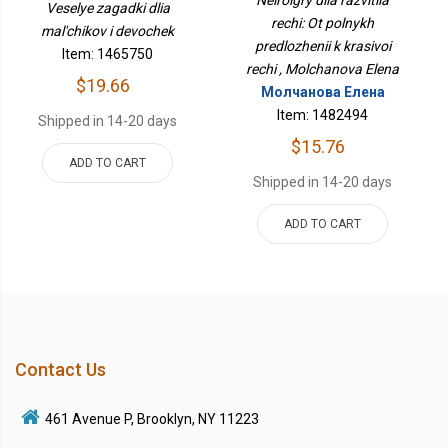
Veselye zagadki dlia
Красивой Речи
rechi: Ot polnykh
mal'chikov i devochek
predlozhenii k krasivoi
Item: 1465750
rechi , Molchanova Elena
$19.66
Молчанова Елена
Item: 1482494
Shipped in 14-20 days
$15.76
ADD TO CART
Shipped in 14-20 days
ADD TO CART
Contact Us
461 Avenue P, Brooklyn, NY 11223