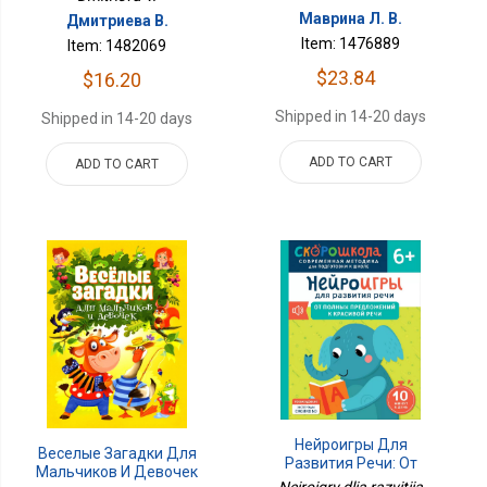
Маврина Л. В.
Дмитриева В.
Item: 1476889
Item: 1482069
$23.84
$16.20
Shipped in 14-20 days
Shipped in 14-20 days
ADD TO CART
ADD TO CART
Нейроигры Для
Веселые Загадки Для
Развития Речи: От
Мальчиков И Девочек
Полных Предложений К
Neiroigry dlia razvitiia