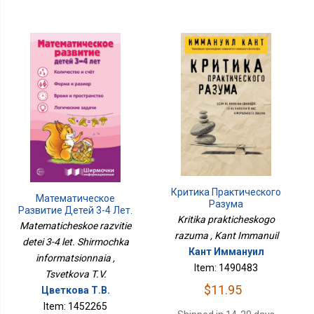
Критика Практического
Математическое
Разума
Развитие Детей 3-4 Лет.
Kritika prakticheskogo
Ширмочка
Matematicheskoe razvitie
Информационная
razuma , Kant Immanuil
detei 3-4 let. Shirmochka
Кант Иммануил
informatsionnaia ,
Item: 1490483
Tsvetkova T.V.
$11.95
Цветкова Т.В.
Item: 1452265