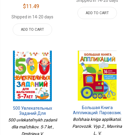
Shipped in 14-20 days
$11.49
ADD TO CART
Shipped in 14-20 days
ADD TO CART
Большая Книга
500 Увлекательных
Аппликаций. Паровозик.
Заданий Для
Вып.2
Мальчиков. 5-7 Лет
Bol'shaia kniga applikatsii.
500 uvlekatel'nykh zadanii
Parovozik. Vyp.2 , Mavrina
dlia mal'chikov. 5-7 let ,
L. V.
Dmitrieva V.