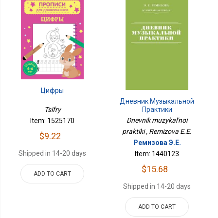
Цифры
Дневник Музыкальной
Tsifry
Практики
Dnevnik muzykal'noi
Item: 1525170
praktiki , Remizova E.E.
$9.22
Ремизова Э.Е.
Shipped in 14-20 days
Item: 1440123
$15.68
ADD TO CART
Shipped in 14-20 days
ADD TO CART