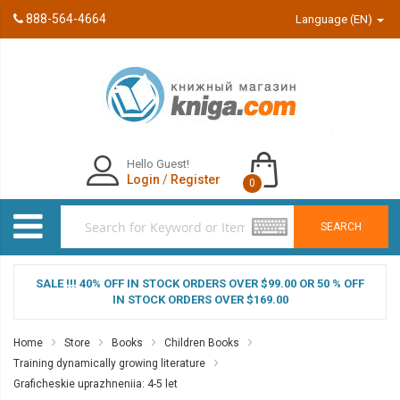
888-564-4664
Language (EN)
Hello Guest!
Login
/
Register
0
SEARCH
SALE !!! 40% OFF IN STOCK ORDERS OVER $99.00 OR 50 % OFF
IN STOCK ORDERS OVER $169.00
Home
Store
Books
Children Books
Training dynamically growing literature
Graficheskie uprazhneniia: 4-5 let