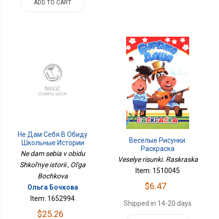
ADD TO CART
Не Дам Себя В Обиду
Веселые Рисунки.
Школьные Истории
Раскраска
Ne dam sebia v obidu
Veselye risunki. Raskraska
Shkol'nye istorii , Ol'ga
Item: 1510045
Bochkova
$6.47
Ольга Бочкова
Item: 1652994
Shipped in 14-20 days
$25.26