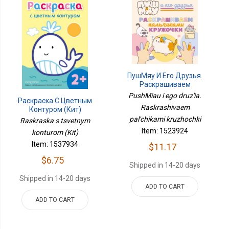
ПушМяу И Его Друзья.
Раскрашиваем
Пальчиками Кружочки
PushMiau i ego druz'ia.
Раскраска С Цветным
Raskrashivaem
Контуром (Кит)
pal'chikami kruzhochki
Raskraska s tsvetnym
Item: 1523924
konturom (Kit)
Item: 1537934
$11.17
$6.75
Shipped in 14-20 days
Shipped in 14-20 days
ADD TO CART
ADD TO CART