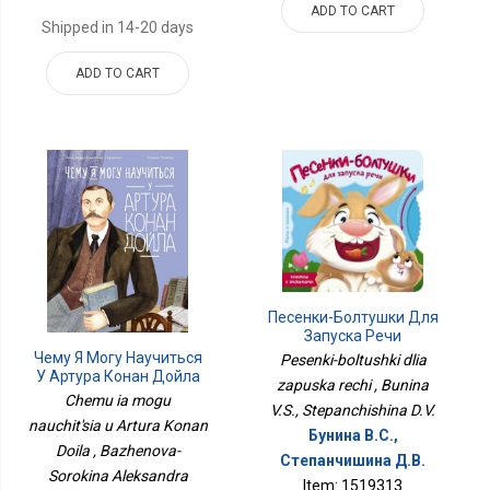
ADD TO CART
Shipped in 14-20 days
ADD TO CART
Песенки-Болтушки Для
Запуска Речи
Чему Я Могу Научиться
Pesenki-boltushki dlia
У Артура Конан Дойла
zapuska rechi , Bunina
Chemu ia mogu
V.S., Stepanchishina D.V.
nauchit'sia u Artura Konan
Бунина В.С.,
Doila , Bazhenova-
Степанчишина Д.В.
Sorokina Aleksandra
Item: 1519313