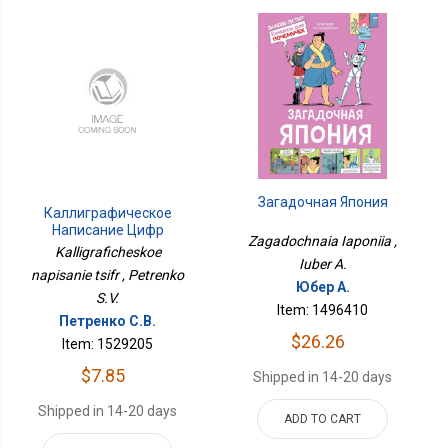
Загадочная Япония
Каллиграфическое
Написание Цифр
Zagadochnaia Iaponiia ,
Kalligraficheskoe
Iuber A.
napisanie tsifr , Petrenko
Юбер А.
S.V.
Item: 1496410
Петренко С.В.
$26.26
Item: 1529205
$7.85
Shipped in 14-20 days
Shipped in 14-20 days
ADD TO CART