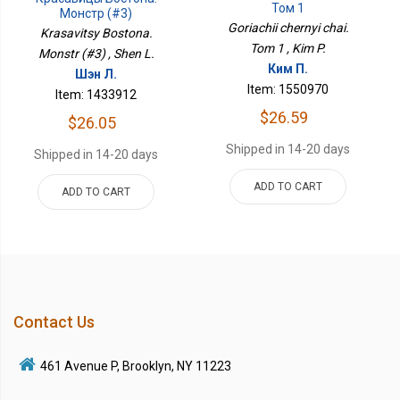
Том 1
Монстр (#3)
Goriachii chernyi chai.
Krasavitsy Bostona.
Tom 1 , Kim P.
Monstr (#3) , Shen L.
Ким П.
Шэн Л.
Item: 1550970
Item: 1433912
$26.59
$26.05
Shipped in 14-20 days
Shipped in 14-20 days
ADD TO CART
ADD TO CART
Contact Us
461 Avenue P, Brooklyn, NY 11223