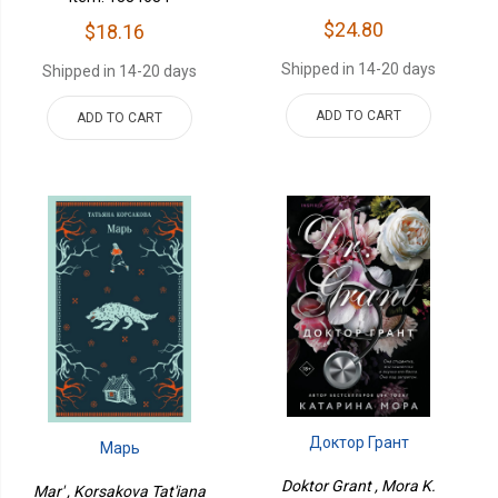
$24.80
$18.16
Shipped in 14-20 days
Shipped in 14-20 days
ADD TO CART
ADD TO CART
Доктор Грант
Марь
Doktor Grant , Mora K.
Mar' , Korsakova Tat'iana