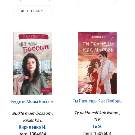
ADD TO CART
Ты Пахнешь Как Любовь
Будьте Моим Боссом
Ty pakhnesh' kak liubov' ,
Bud'te moim bossom ,
Ti E.
Kirilenko I.
Ти Э.
Кириленко И.
Item: 1509603
Item: 1384684