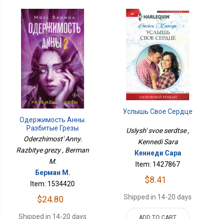
Услышь Свое Сердце
Одержимость Анны.
Разбитые Грезы
Uslysh' svoe serdtse ,
Oderzhimost' Anny.
Kennedi Sara
Razbitye grezy , Berman
Кеннеди Сара
M.
Item: 1427867
Берман М.
$8.41
Item: 1534420
Shipped in 14-20 days
$24.80
Shipped in 14-20 days
ADD TO CART