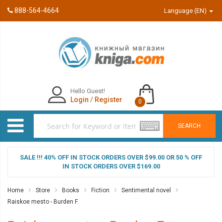
888-564-4664
Language (EN)
Hello Guest!
Login
/
Register
0
SEARCH
SALE !!! 40% OFF IN STOCK ORDERS OVER $99.00 OR 50 % OFF
IN STOCK ORDERS OVER $169.00
Home
Store
Books
Fiction
Sentimental novel
Raiskoe mesto - Burden F.