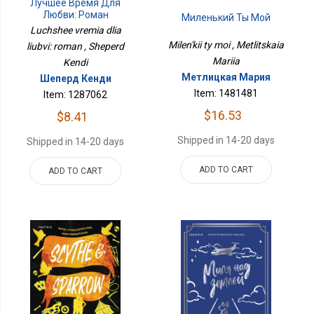
Лучшее Время Для
Любви: Роман
Миленький Ты Мой
Luchshee vremia dlia
Milen'kii ty moi , Metlitskaia
liubvi: roman , Sheperd
Mariia
Kendi
Метлицкая Мария
Шеперд Кенди
Item: 1481481
Item: 1287062
$16.53
$8.41
Shipped in 14-20 days
Shipped in 14-20 days
ADD TO CART
ADD TO CART