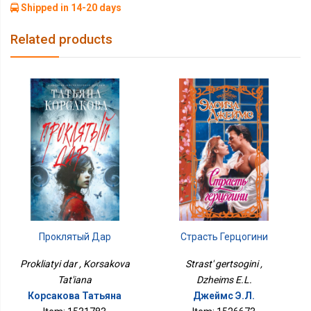
Shipped in 14-20 days
Related products
Страсть Герцогини
Проклятый Дар
Strast' gertsogini ,
Prokliatyi dar , Korsakova
Dzheims E.L.
Tat'iana
Джеймс Э.Л.
Корсакова Татьяна