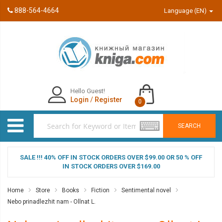
888-564-4664
Language (EN)
Hello Guest!
Login
/
Register
0
SEARCH
SALE !!! 40% OFF IN STOCK ORDERS OVER $99.00 OR 50 % OFF
IN STOCK ORDERS OVER $169.00
Home
Store
Books
Fiction
Sentimental novel
Nebo prinadlezhit nam - Ollnat L.