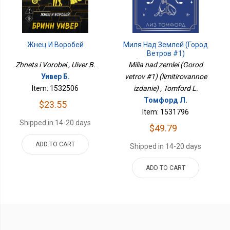
Жнец И Воробей
Миля Над Землей (Город
Ветров #1)
(лимитированное
Zhnets i Vorobei , Uiver B.
Milia nad zemlei (Gorod
Издание)
Уивер Б.
vetrov #1) (limitirovannoe
Item: 1532506
izdanie) , Tomford L.
Томфорд Л.
$23.55
Item: 1531796
Shipped in 14-20 days
$49.79
ADD TO CART
Shipped in 14-20 days
ADD TO CART