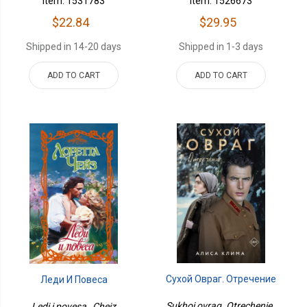
Item: 1526673
Item: 1531783
$29.95
$22.84
Shipped in 1-3 days
Shipped in 14-20 days
ADD TO CART
ADD TO CART
Сухой Овраг. Отречение
Леди И Повеса
Sukhoi ovrag. Otrechenie ,
Ledi i povesa , Cheiz