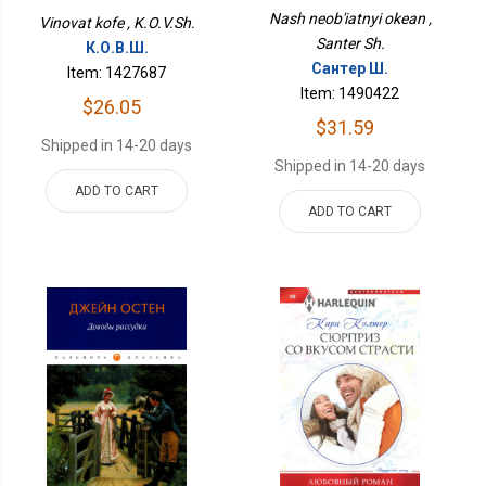
Nash neob'iatnyi okean ,
Vinovat kofe , K.O.V.Sh.
Santer Sh.
К.О.В.Ш.
Сантер Ш.
Item: 1427687
Item: 1490422
$26.05
$31.59
Shipped in 14-20 days
Shipped in 14-20 days
ADD TO CART
ADD TO CART