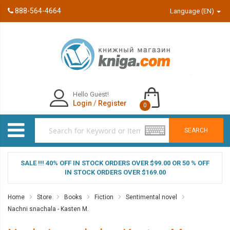
888-564-4664
Language (EN)
Hello Guest!
Login
/
Register
0
SEARCH
SALE !!! 40% OFF IN STOCK ORDERS OVER $99.00 OR 50 % OFF
IN STOCK ORDERS OVER $169.00
Home
Store
Books
Fiction
Sentimental novel
Nachni snachala - Kasten M.