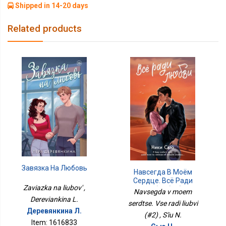
Shipped in 14-20 days
Related products
Завязка На Любовь
Навсегда В Моём
Сердце. Всё Ради
Zaviazka na liubov' ,
Любви (#2)
Navsegda v moem
Dereviankina L.
serdtse. Vse radi liubvi
Деревянкина Л.
(#2) , S'iu N.
Item: 1616833