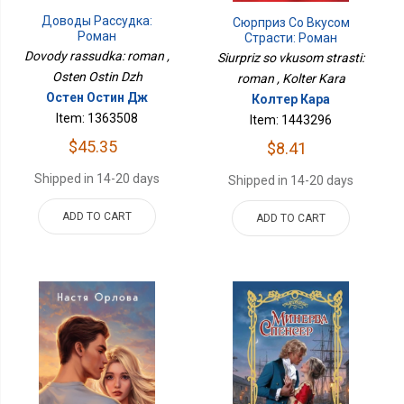
Доводы Рассудка:
Сюрприз Со Вкусом
Роман
Страсти: Роман
Dovody rassudka: roman ,
Siurpriz so vkusom strasti:
Osten Ostin Dzh
roman , Kolter Kara
Остен Остин Дж
Колтер Кара
Item: 1363508
Item: 1443296
$45.35
$8.41
Shipped in 14-20 days
Shipped in 14-20 days
ADD TO CART
ADD TO CART