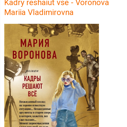
Kadry reshaiut vse - Voronova
Mariia Vladimirovna