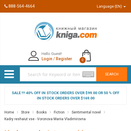
888-564-4664
Language (EN)
Hello Guest!
Login
/
Register
0
SEARCH
SALE !!! 40% OFF IN STOCK ORDERS OVER $99.00 OR 50 % OFF
IN STOCK ORDERS OVER $169.00
Home
Store
Books
Fiction
Sentimental novel
Kadry reshaiut vse - Voronova Mariia Vladimirovna