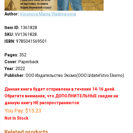
Author:
Voronova Mariia Vladimirovna
Item ID:
1361828
SKU:
VV1361828
ISBN:
9785041569501
Pages:
352
Cover:
Paperback
Year:
2022
Publisher:
ООО Издательство Эксмо(OOO Izdatel'stvo Eksmo)
Данная книга будет отправлена в течение 14-16 дней.
Обратите внимание, что ДОПОЛНИТЕЛЬНЫЕ скидки на
данную книгу НЕ распространяются.
You Pay:
$15.23
Not In Stock
Related products