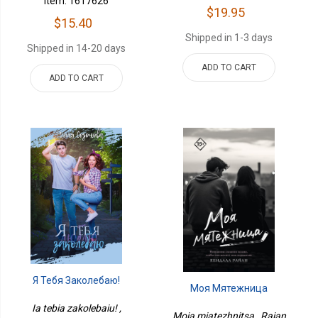
Item: 1617626
$19.95
$15.40
Shipped in 1-3 days
Shipped in 14-20 days
ADD TO CART
ADD TO CART
Я Тебя Заколебаю!
Моя Мятежница
Ia tebia zakolebaiu! ,
Moia miatezhnitsa , Raian