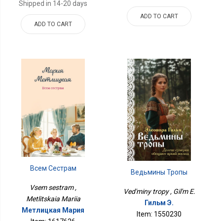
Shipped in 14-20 days
ADD TO CART
ADD TO CART
Всем Сестрам
Ведьмины Тропы
Vsem sestram ,
Ved'miny tropy , Gil'm E.
Metlitskaia Mariia
Гильм Э.
Метлицкая Мария
Item: 1550230