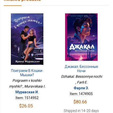
Джакал. Бессонные
Поиграем В Кошки-
Ночи
Мышки?
Dzhakal. Bessonnye nochi
Poigraem v koshki-
, Farli E.
myshki? , Muravskaia I.
Фарли Э.
Муравская И.
Item: 1474905
Item: 1514952
$80.66
$26.05
Shipped in 14-20 days