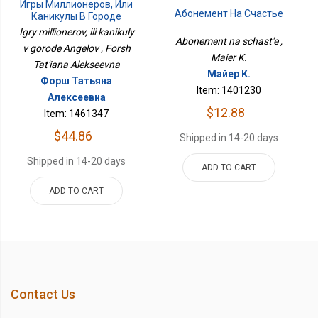
Игры Миллионеров, Или
Абонемент На Счастье
Каникулы В Городе
Ангелов
Igry millionerov, ili kanikuly
Abonement na schast'e ,
v gorode Angelov , Forsh
Maier K.
Tat'iana Alekseevna
Майер К.
Форш Татьяна
Item: 1401230
Алексеевна
$12.88
Item: 1461347
$44.86
Shipped in 14-20 days
Shipped in 14-20 days
ADD TO CART
ADD TO CART
Contact Us