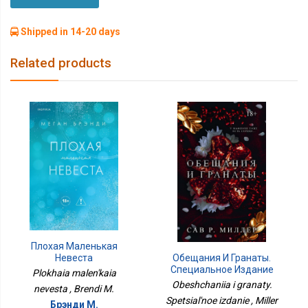
Shipped in 14-20 days
Related products
Плохая Маленькая
Невеста
Обещания И Гранаты.
Специальное Издание
Plokhaia malen'kaia
Obeshchaniia i granaty.
nevesta , Brendi M.
Spetsial'noe izdanie , Miller
Брэнди М.