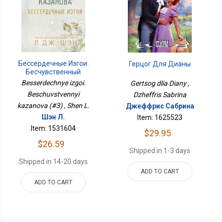
Бессердечные Изгои.
Герцог Для Дианы
Бесчувственный
Казанова (#3)
Besserdechnye izgoi.
Gertsog dlia Diany ,
Beschuvstvennyi
Dzheffris Sabrina
kazanova (#3) , Shen L.
Джеффрис Сабрина
Шэн Л.
Item: 1625523
Item: 1531604
$29.95
$26.59
Shipped in 1-3 days
Shipped in 14-20 days
ADD TO CART
ADD TO CART