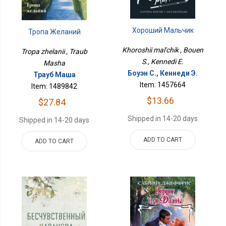
Хороший Мальчик
Тропа Желаний
Khoroshii mal'chik , Bouen
Tropa zhelanii , Traub
S., Kennedi E.
Masha
Боуэн С., Кеннеди Э.
Трауб Маша
Item: 1457664
Item: 1489842
$13.66
$27.84
Shipped in 14-20 days
Shipped in 14-20 days
ADD TO CART
ADD TO CART