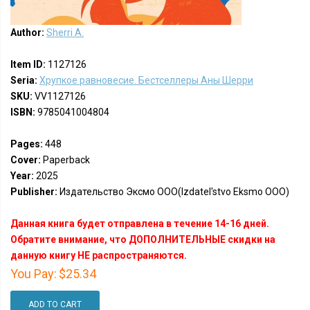
Author:
Sherri A.
Item ID:
1127126
Seria:
Хрупкое равновесие. Бестселлеры Аны Шерри
SKU:
VV1127126
ISBN:
9785041004804
Pages:
448
Cover:
Paperback
Year:
2025
Publisher:
Издательство Эксмо ООО(Izdatel'stvo Eksmo OOO)
Данная книга будет отправлена в течение 14-16 дней.
Обратите внимание, что ДОПОЛНИТЕЛЬНЫЕ скидки на
данную книгу НЕ распространяются.
You Pay:
$25.34
ADD TO CART