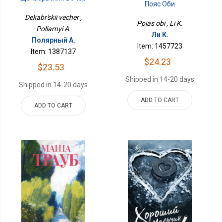
Пояс Оби
Dekabr'skii vecher ,
Poias obi , Li K.
Poliarnyi A.
Ли К.
Полярный А.
Item: 1457723
Item: 1387137
$24.23
$23.53
Shipped in 14-20 days
Shipped in 14-20 days
ADD TO CART
ADD TO CART