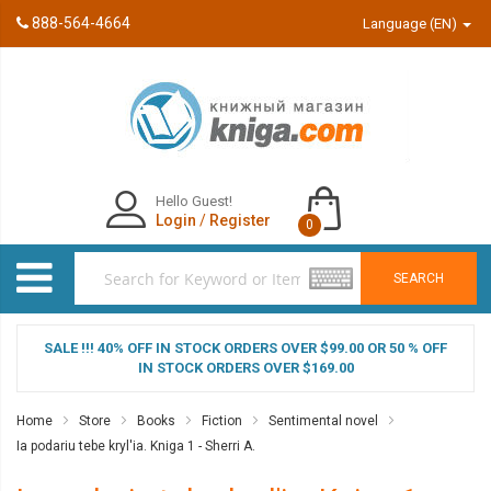
888-564-4664
Language (EN)
Hello Guest!
Login
/
Register
0
SEARCH
SALE !!! 40% OFF IN STOCK ORDERS OVER $99.00 OR 50 % OFF
IN STOCK ORDERS OVER $169.00
Home
Store
Books
Fiction
Sentimental novel
Ia podariu tebe kryl'ia. Kniga 1 - Sherri A.