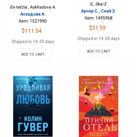
S., Skai E.
Ee nel'zia , Askhadova A.
Арчер С., Скай Э.
Асхадова А.
Item: 1495968
Item: 1521990
$31.59
$111.54
Shipped in 14-20 days
Shipped in 14-20 days
ADD TO CART
ADD TO CART