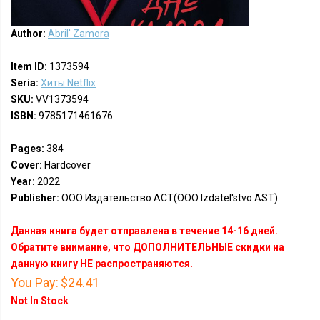
Author:
Abril' Zamora
Item ID:
1373594
Seria:
Хиты Netflix
SKU:
VV1373594
ISBN:
9785171461676
Pages:
384
Cover:
Hardcover
Year:
2022
Publisher:
ООО Издательство АСТ(OOO Izdatel'stvo AST)
Данная книга будет отправлена в течение 14-16 дней.
Обратите внимание, что ДОПОЛНИТЕЛЬНЫЕ скидки на
данную книгу НЕ распространяются.
You Pay:
$24.41
Not In Stock