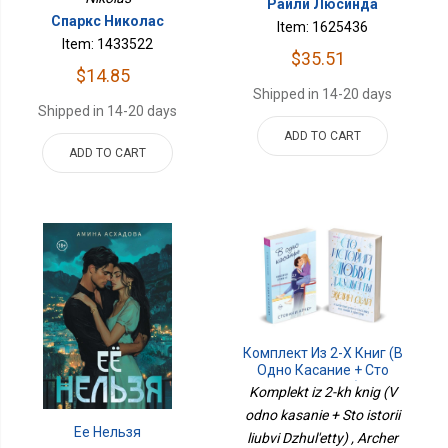
Райли Люсинда
Спаркс Николас
Item: 1625436
Item: 1433522
$35.51
$14.85
Shipped in 14-20 days
Shipped in 14-20 days
ADD TO CART
ADD TO CART
Комплект Из 2-Х Книг (В
Одно Касание + Сто
Историй Любви
Komplekt iz 2-kh knig (V
Джульетты)
odno kasanie + Sto istorii
Ее Нельзя
liubvi Dzhul'etty) , Archer