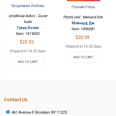
Уродливая Любовь
Птичий Отель
Urodlivaia liubov' , Guver
Ptichii otel' , Meinard Dzh.
Kolin
Мэйнард Дж.
Гувер Колин
Item: 1496081
Item: 1413603
$26.59
$23.55
Shipped in 14-20 days
Shipped in 14-20 days
ADD TO CART
ADD TO CART
Contact Us
461 Avenue P, Brooklyn, NY 11223