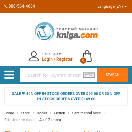
888-564-4664
Language (EN)
Hello Guest!
Login
/
Register
0
SEARCH
SALE !!! 40% OFF IN STOCK ORDERS OVER $99.00 OR 50 % OFF
IN STOCK ORDERS OVER $169.00
Home
Store
Books
Fiction
Sentimental novel
Elita. Na dne klassa - Abril' Zamora