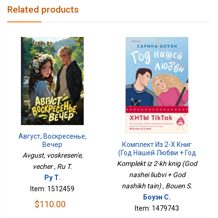
Related products
Август, Воскресенье,
Комплект Из 2-Х Книг
Вечер
(Год Нашей Любви + Год
Avgust, voskresen'e,
Наших Тайн)
Komplekt iz 2-kh knig (God
vecher , Ru T.
nashei liubvi + God
Ру Т.
nashikh tain) , Bouen S.
Item: 1512459
Боуэн С.
$110.00
Item: 1479743