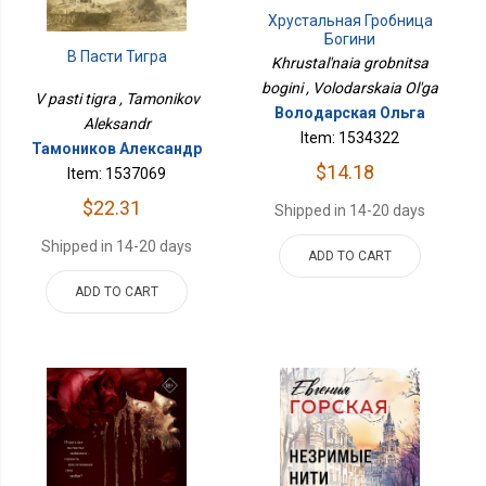
Хрустальная Гробница
Богини
В Пасти Тигра
Khrustal'naia grobnitsa
bogini , Volodarskaia Ol'ga
V pasti tigra , Tamonikov
Володарская Ольга
Aleksandr
Item: 1534322
Тамоников Александр
$14.18
Item: 1537069
$22.31
Shipped in 14-20 days
Shipped in 14-20 days
ADD TO CART
ADD TO CART