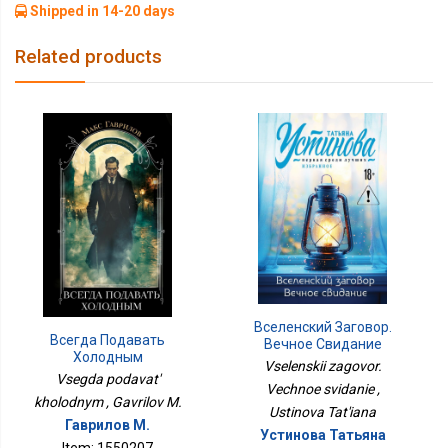
Shipped in 14-20 days
Related products
Вселенский Заговор.
Всегда Подавать
Вечное Свидание
Холодным
Vselenskii zagovor.
Vsegda podavat'
Vechnoe svidanie ,
kholodnym , Gavrilov M.
Ustinova Tat'iana
Гаврилов М.
Устинова Татьяна
Item: 1550207