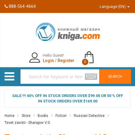
888-564-4664
Language (EN)
Hello Guest!
Login
/
Register
0
SEARCH
SALE !!! 40% OFF IN STOCK ORDERS OVER $99.00 OR 50 % OFF
IN STOCK ORDERS OVER $169.00
Home
Store
Books
Fiction
Russian Detective
Tsvet zavisti - Sharapov V.G.