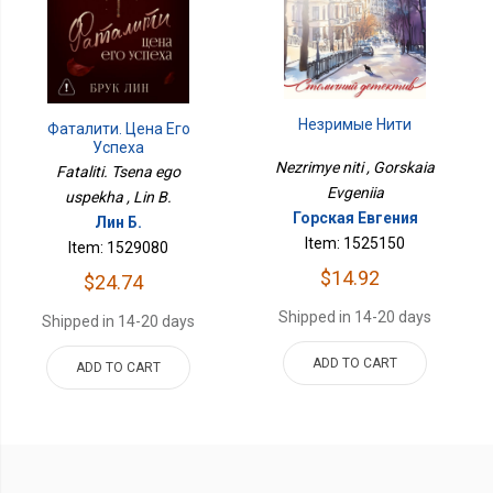
Незримые Нити
Фаталити. Цена Его
Успеха
Nezrimye niti , Gorskaia
Fataliti. Tsena ego
Evgeniia
uspekha , Lin B.
Горская Евгения
Лин Б.
Item: 1525150
Item: 1529080
$14.92
$24.74
Shipped in 14-20 days
Shipped in 14-20 days
ADD TO CART
ADD TO CART