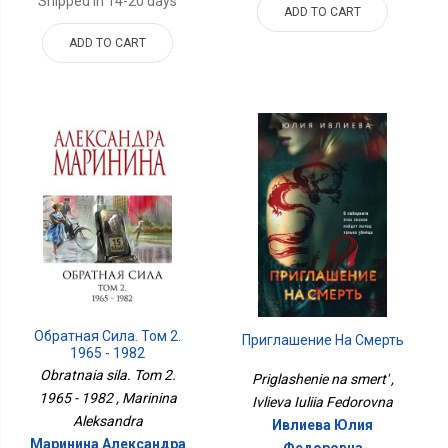
Shipped in 14-20 days
ADD TO CART
ADD TO CART
Обратная Сила. Том 2.
Приглашение На Смерть
1965 - 1982
Obratnaia sila. Tom 2.
Priglashenie na smert' ,
1965 - 1982 , Marinina
Ivlieva Iuliia Fedorovna
Aleksandra
Ивлиева Юлия
Маринина Александра
Федоровна