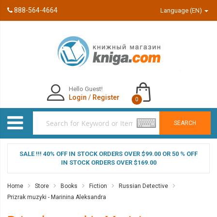
888-564-4664
Language (EN)
Hello Guest!
Login
/
Register
0
SEARCH
SALE !!! 40% OFF IN STOCK ORDERS OVER $99.00 OR 50 % OFF
IN STOCK ORDERS OVER $169.00
Home
Store
Books
Fiction
Russian Detective
Prizrak muzyki - Marinina Aleksandra