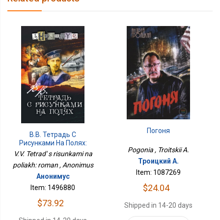
Погоня
В.В. Тетрадь С
Рисунками На Полях:
Pogonia , Troitskii A.
Роман
V.V. Tetrad' s risunkami na
Троицкий А.
poliakh: roman , Anonimus
Item: 1087269
Анонимус
$24.04
Item: 1496880
$73.92
Shipped in 14-20 days