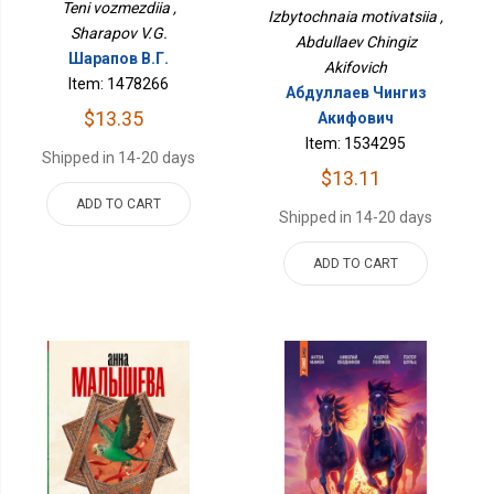
Teni vozmezdiia ,
Izbytochnaia motivatsiia ,
Sharapov V.G.
Abdullaev Chingiz
Шарапов В.Г.
Akifovich
Item: 1478266
Абдуллаев Чингиз
$13.35
Акифович
Item: 1534295
Shipped in 14-20 days
$13.11
ADD TO CART
Shipped in 14-20 days
ADD TO CART