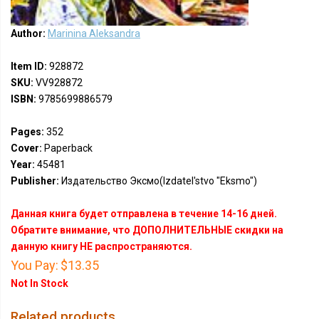
Author:
Marinina Aleksandra
Item ID:
928872
SKU:
VV928872
ISBN:
9785699886579
Pages:
352
Cover:
Paperback
Year:
45481
Publisher:
Издательство Эксмо(Izdatel'stvo "Eksmo")
Данная книга будет отправлена в течение 14-16 дней.
Обратите внимание, что ДОПОЛНИТЕЛЬНЫЕ скидки на
данную книгу НЕ распространяются.
You Pay:
$13.35
Not In Stock
Related products