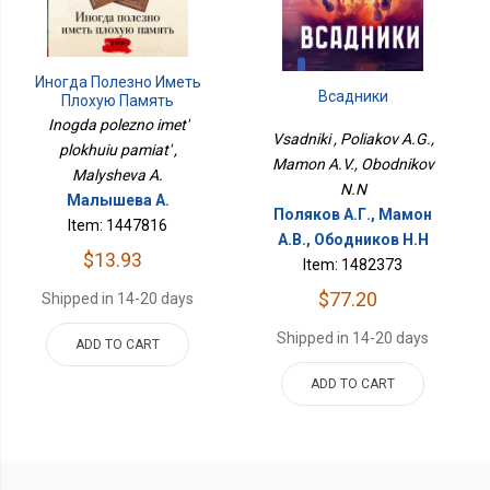
Иногда Полезно Иметь
Всадники
Плохую Память
Inogda polezno imet'
Vsadniki , Poliakov A.G.,
plokhuiu pamiat' ,
Mamon A.V., Obodnikov
Malysheva A.
N.N
Малышева А.
Поляков А.Г., Мамон
Item: 1447816
А.В., Ободников Н.Н
$13.93
Item: 1482373
$77.20
Shipped in 14-20 days
Shipped in 14-20 days
ADD TO CART
ADD TO CART