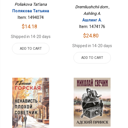
Poliakova Tat'iana
Dremliushchii dom ,
Полякова Татьяна
Ashling A.
Item: 1494074
Ашлинг А.
$14.18
Item: 1474176
$24.80
Shipped in 14-20 days
Shipped in 14-20 days
ADD TO CART
ADD TO CART