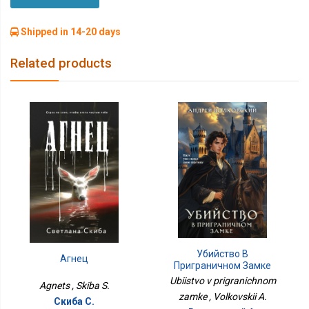
Shipped in 14-20 days
Related products
Убийство В
Агнец
Приграничном Замке
Ubiistvo v prigranichnom
Agnets , Skiba S.
zamke , Volkovskii A.
Скиба С.