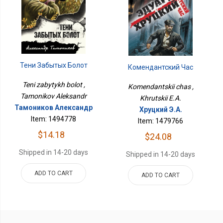
Тени Забытых Болот
Комендантский Час
Teni zabytykh bolot ,
Komendantskii chas ,
Tamonikov Aleksandr
Khrutskii E.A.
Тамоников Александр
Хруцкий Э.А.
Item: 1494778
Item: 1479766
$14.18
$24.08
Shipped in 14-20 days
Shipped in 14-20 days
ADD TO CART
ADD TO CART