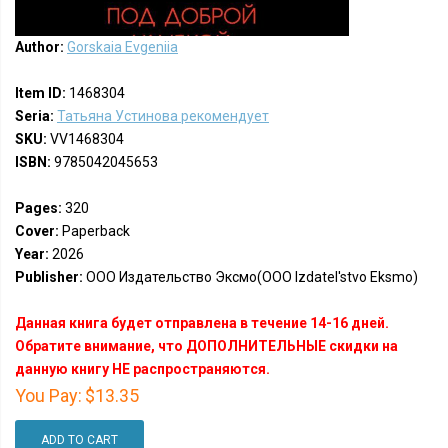
Author:
Gorskaia Evgeniia
Item ID:
1468304
Seria:
Татьяна Устинова рекомендует
SKU:
VV1468304
ISBN:
9785042045653
Pages:
320
Cover:
Paperback
Year:
2026
Publisher:
ООО Издательство Эксмо(OOO Izdatel'stvo Eksmo)
Данная книга будет отправлена в течение 14-16 дней.
Обратите внимание, что ДОПОЛНИТЕЛЬНЫЕ скидки на
данную книгу НЕ распространяются.
You Pay:
$13.35
ADD TO CART