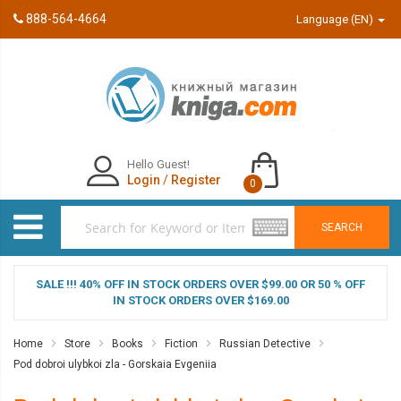
888-564-4664
Language (EN)
Hello Guest!
Login
/
Register
0
SEARCH
SALE !!! 40% OFF IN STOCK ORDERS OVER $99.00 OR 50 % OFF
IN STOCK ORDERS OVER $169.00
Home
Store
Books
Fiction
Russian Detective
Pod dobroi ulybkoi zla - Gorskaia Evgeniia