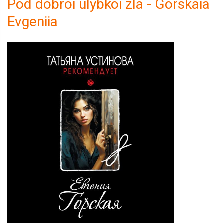
Pod dobroi ulybkoi zla - Gorskaia
Evgeniia