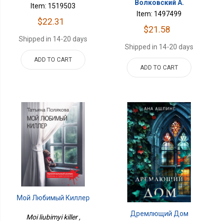
Волковский А.
Item: 1519503
Item: 1497499
$22.31
$21.58
Shipped in 14-20 days
Shipped in 14-20 days
ADD TO CART
ADD TO CART
Мой Любимый Киллер
Дремлющий Дом
Moi liubimyi killer ,