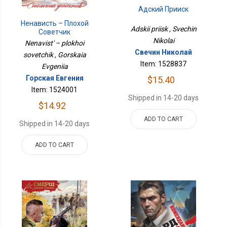
Адский Прииск
Ненависть – Плохой
Adskii priisk , Svechin
Советчик
Nikolai
Nenavist' – plokhoi
Свечин Николай
sovetchik , Gorskaia
Item: 1528837
Evgeniia
Горская Евгения
$15.40
Item: 1524001
Shipped in 14-20 days
$14.92
ADD TO CART
Shipped in 14-20 days
ADD TO CART