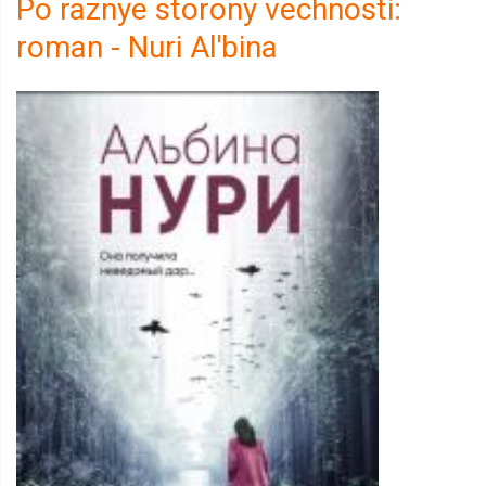
Po raznye storony vechnosti:
roman - Nuri Al'bina