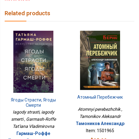
Related products
Атомный Перебежчик
Ягоды Страсти, Ягоды
Смерти
Atomnyi perebezhchik ,
Iagody strasti, iagody
Tamonikov Aleksandr
smerti , Garmash-Roffe
Тамоников Александр
Tat'iana Vladimirovna
Item: 1501965
Гармаш-Роффе