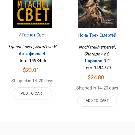
И Гаснет Свет
Ночь Трех Смертей
I gasnet svet , Astaf'eva V.
Noch' trekh smertei ,
Астафьева В.
Sharapov V.G.
Item: 1493456
Шарапов В.Г.
Item: 1494779
$23.01
$24.80
Shipped in 14-20 days
Shipped in 14-20 days
ADD TO CART
ADD TO CART