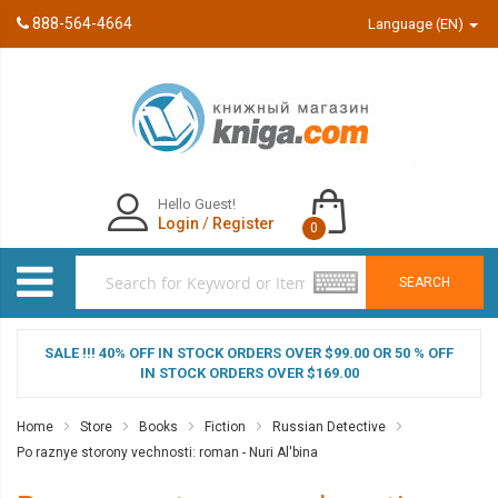
888-564-4664
Language (EN)
Hello Guest!
Login
/
Register
0
SEARCH
SALE !!! 40% OFF IN STOCK ORDERS OVER $99.00 OR 50 % OFF
IN STOCK ORDERS OVER $169.00
Home
Store
Books
Fiction
Russian Detective
Po raznye storony vechnosti: roman - Nuri Al'bina