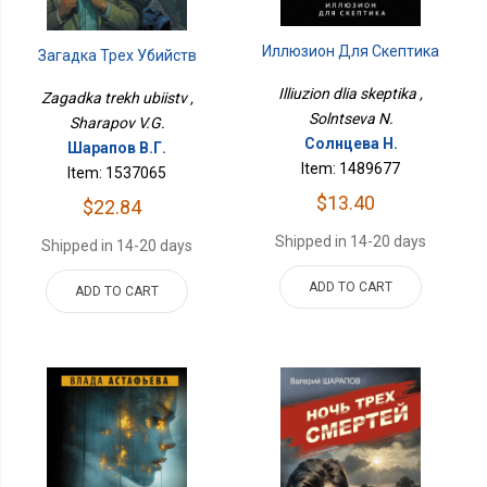
Иллюзион Для Скептика
Загадка Трех Убийств
Illiuzion dlia skeptika ,
Zagadka trekh ubiistv ,
Solntseva N.
Sharapov V.G.
Солнцева Н.
Шарапов В.Г.
Item: 1489677
Item: 1537065
$13.40
$22.84
Shipped in 14-20 days
Shipped in 14-20 days
ADD TO CART
ADD TO CART