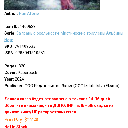
Author:
Nuri Al'bina
Item ID:
1409633
Seria:
За гранью реальности. Мистические триллеры Альбины
Нури
SKU:
VV1409633
ISBN:
9785041810351
Pages:
320
Cover:
Paperback
Year:
2024
Publisher:
ООО Издательство Эксмо(OOO Izdatel'stvo Eksmo)
Данная книга будет отправлена в течение 14-16 дней.
Обратите внимание, что ДОПОЛНИТЕЛЬНЫЕ скидки на
данную книгу НЕ распространяются.
You Pay:
$12.40
Not In Stock