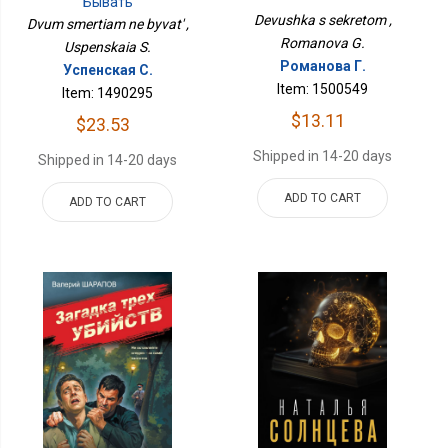
Бывать
Devushka s sekretom ,
Dvum smertiam ne byvat' ,
Romanova G.
Uspenskaia S.
Романова Г.
Успенская С.
Item: 1500549
Item: 1490295
$13.11
$23.53
Shipped in 14-20 days
Shipped in 14-20 days
ADD TO CART
ADD TO CART