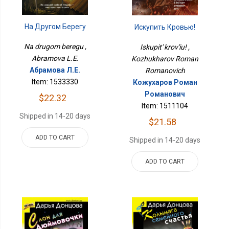
На Другом Берегу
Искупить Кровью!
Na drugom beregu ,
Iskupit' krov'iu! ,
Abramova L.E.
Kozhukharov Roman
Абрамова Л.Е.
Romanovich
Item: 1533330
Кожухаров Роман
Романович
$22.32
Item: 1511104
Shipped in 14-20 days
$21.58
ADD TO CART
Shipped in 14-20 days
ADD TO CART