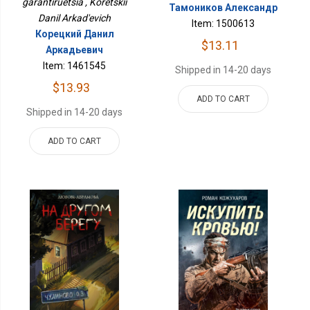
garantiruetsia , Koretskii
Тамоников Александр
Danil Arkad'evich
Item: 1500613
Корецкий Данил
$13.11
Аркадьевич
Item: 1461545
Shipped in 14-20 days
$13.93
ADD TO CART
Shipped in 14-20 days
ADD TO CART