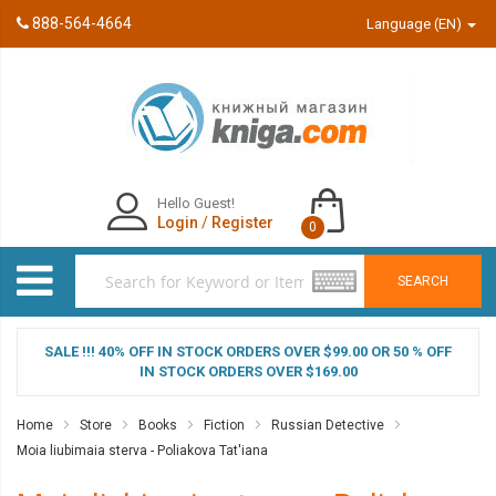
888-564-4664
Language (EN)
Hello Guest!
Login
/
Register
0
SEARCH
SALE !!! 40% OFF IN STOCK ORDERS OVER $99.00 OR 50 % OFF
IN STOCK ORDERS OVER $169.00
Home
Store
Books
Fiction
Russian Detective
Moia liubimaia sterva - Poliakova Tat'iana