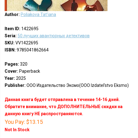
Author:
Poliakova Tat'iana
Item ID:
1422695
Seria:
50 лучших авантюрных детективов
SKU:
VV1422695
ISBN:
9785041862664
Pages:
320
Cover:
Paperback
Year:
2025
Publisher:
ООО Издательство Эксмо(OOO Izdatel'stvo Eksmo)
Данная книга будет отправлена в течение 14-16 дней.
Обратите внимание, что ДОПОЛНИТЕЛЬНЫЕ скидки на
данную книгу НЕ распространяются.
You Pay:
$13.15
Not In Stock