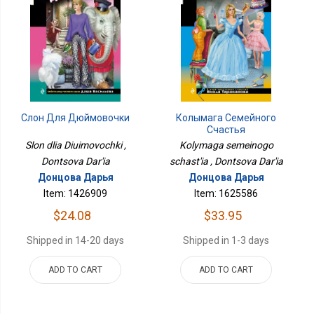
Колымага Семейного
Слон Для Дюймовочки
Счастья
Kolymaga semeinogo
Slon dlia Diuimovochki ,
schast'ia , Dontsova Dar'ia
Dontsova Dar'ia
Донцова Дарья
Донцова Дарья
Item: 1625586
Item: 1426909
$33.95
$24.08
Shipped in 1-3 days
Shipped in 14-20 days
ADD TO CART
ADD TO CART