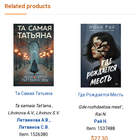
Related products
Та Самая Татьяна
Где Рождается Месть
Ta samaia Tat'iana ,
Gde rozhdaetsia mest' ,
Litvinova A.V., Litvinov S.V.
Rai N.
Литвинова А.В.,
Рай Н.
Литвинов С.В.
Item: 1537488
Item: 1526380
$27.30