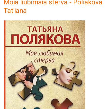
Moia liubimaia sterva - Poliakova
Tat'iana