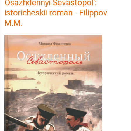
Osazhdennyi Sevastopol':
istoricheskii roman - Filippov
M.M.