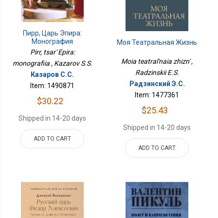
Пирр, Царь Эпира:
Монография
Моя Театральная Жизнь
Pirr, tsar' Epira:
Moia teatral'naia zhizn' ,
monografiia , Kazarov S.S.
Radzinskii E.S.
Казаров С.С.
Радзинский Э.С.
Item: 1490871
Item: 1477361
$30.22
$25.43
Shipped in 14-20 days
Shipped in 14-20 days
ADD TO CART
ADD TO CART