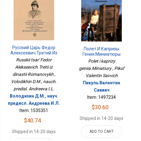
Русский Царь Федор
Полет И Капризы
Алексеевич.Третий Из
Гения.Миниатюры
Династии Романовых
Russkii tsar' Fedor
Polet i kaprizy
Alekseevich.Tretii iz
geniia.Miniatiury , Pikul'
dinastii Romanovykh ,
Valentin Savvich
Volodikhin D.M., nauch.
Пикуль Валентин
predisl. Andreeva I.L.
Саввич
Володихин Д.М., науч.
Item: 1497234
предисл. Андреева И.Л.
$30.60
Item: 1535351
Shipped in 14-20 days
$40.74
Shipped in 14-20 days
ADD TO CART