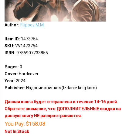
Author:
Filippov M.M.
Item ID:
1473754
SKU:
VV1473754
ISBN:
9785907733855
Pages:
0
Cover:
Hardcover
Year:
2024
Publisher:
Издание книг ком(Izdanie knig kom)
Данная книга будет отправлена в течение 14-16 дней.
Обратите внимание, что ДОПОЛНИТЕЛЬНЫЕ скидки на
данную книгу НЕ распространяются.
You Pay:
$158.08
Not In Stock