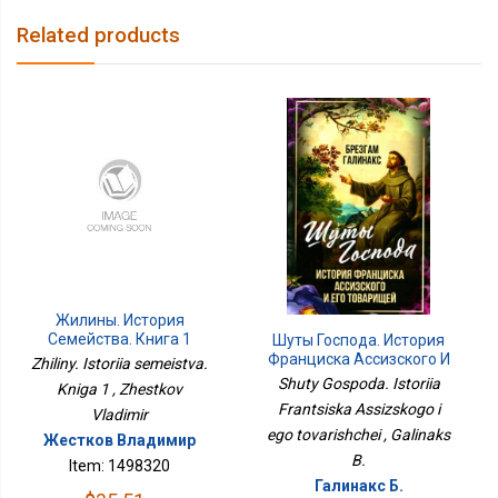
Related products
Жилины. История
Семейства. Книга 1
Шуты Господа. История
Франциска Ассизского И
Zhiliny. Istoriia semeistva.
Его Товарищей
Shuty Gospoda. Istoriia
Kniga 1 , Zhestkov
Frantsiska Assizskogo i
Vladimir
ego tovarishchei , Galinaks
Жестков Владимир
B.
Item: 1498320
Галинакс Б.