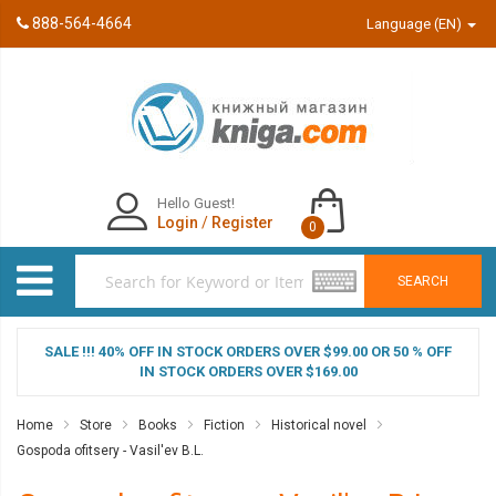
888-564-4664
Language (EN)
Hello Guest!
Login
/
Register
0
SEARCH
SALE !!! 40% OFF IN STOCK ORDERS OVER $99.00 OR 50 % OFF
IN STOCK ORDERS OVER $169.00
Home
Store
Books
Fiction
Historical novel
Gospoda ofitsery - Vasil'ev B.L.