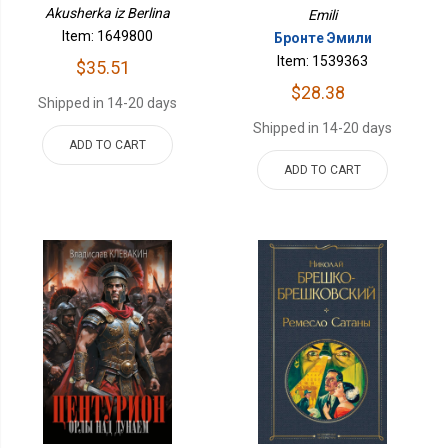
Akusherka iz Berlina
Emili
Item: 1649800
Бронте Эмили
Item: 1539363
$35.51
$28.38
Shipped in 14-20 days
Shipped in 14-20 days
ADD TO CART
ADD TO CART