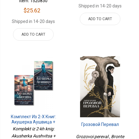
Item: 1520830
Shipped in 14-20 days
$25.62
ADD TO CART
Shipped in 14-20 days
ADD TO CART
Комплект Из 2-Х Книг:
Акушерка Аушвица +
Грозовой Перевал
Акушерка Из Берлина
Komplekt iz 2-kh knig:
Akusherka Aushvitsa +
Grozovoi pereval , Bronte