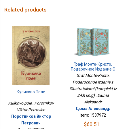
Related products
Граф Монте-Кристо.
Подарочное Издание С
Иллюстрациями
Graf Monte-Kristo.
(комплект Из 2-Х Книг)
Podarochnoe izdanie s
illiustratsiiami (komplekt iz
Куликово Поле
2-kh knig) , Diuma
Aleksandr
Kulikovo pole , Porotnikov
Дюма Александр
Viktor Petrovich
Item: 1537972
Поротников Виктор
Петрович
$60.51