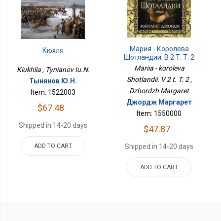
Мария - Королева
Кюхля
Шотландии. В 2 Т. Т. 2
Mariia - koroleva
Kiukhlia , Tynianov Iu.N.
Shotlandii. V 2 t. T. 2 ,
Тынянов Ю.Н.
Dzhordzh Margaret
Item: 1522003
Джордж Маргарет
$67.48
Item: 1550000
Shipped in 14-20 days
$47.87
Shipped in 14-20 days
ADD TO CART
ADD TO CART