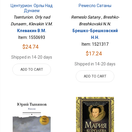
Центурион. Орлы Над
Ремесло Сатаны
Дунаем
Tsenturion. Orly nad
Remeslo Satany , Breshko-
Dunaem , Klevakin V.M.
Breshkovskii N.N.
Клевакин В.М.
Брешко-Брешковский
Item: 1550693
Н.Н.
Item: 1521317
$24.74
$17.24
Shipped in 14-20 days
Shipped in 14-20 days
ADD TO CART
ADD TO CART