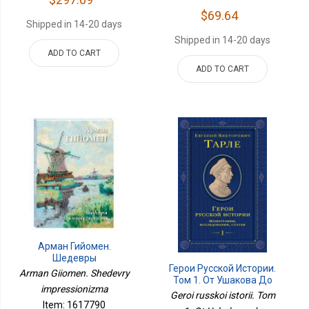
$69.64
Shipped in 14-20 days
Shipped in 14-20 days
ADD TO CART
ADD TO CART
Арман Гийомен.
Шедевры
Герои Русской Истории.
Импрессионизма
Arman Giiomen. Shedevry
Том 1. От Ушакова До
impressionizma
Нахимова
Geroi russkoi istorii. Tom
Item: 1617790