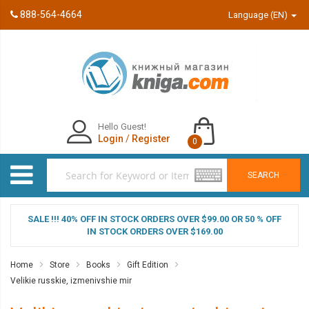
888-564-4664
Language (EN)
Hello Guest!
Login
/
Register
0
SEARCH
SALE !!! 40% OFF IN STOCK ORDERS OVER $99.00 OR 50 % OFF
IN STOCK ORDERS OVER $169.00
Home
Store
Books
Gift Edition
Velikie russkie, izmenivshie mir