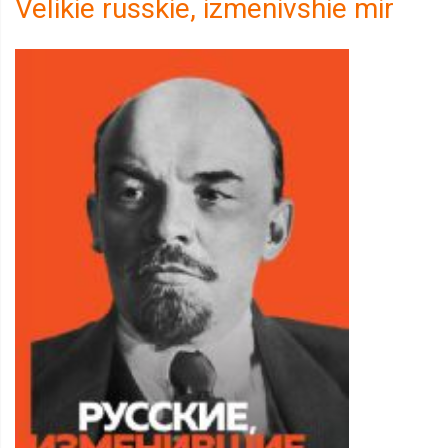
Velikie russkie, izmenivshie mir