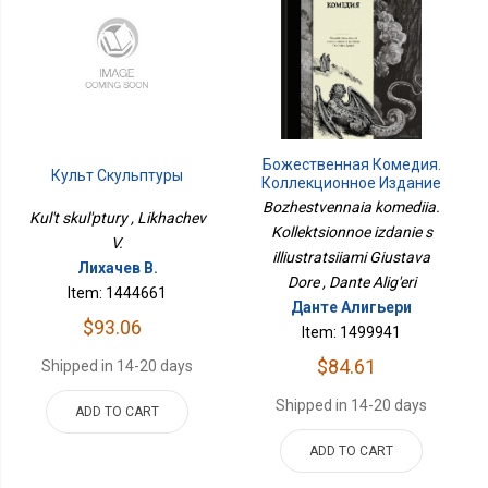
Божественная Комедия.
Культ Скульптуры
Коллекционное Издание
С Иллюстрациями
Bozhestvennaia komediia.
Kul't skul'ptury , Likhachev
Гюстава Доре
Kollektsionnoe izdanie s
V.
illiustratsiiami Giustava
Лихачев В.
Dore , Dante Alig'eri
Item: 1444661
Данте Алигьери
$93.06
Item: 1499941
$84.61
Shipped in 14-20 days
Shipped in 14-20 days
ADD TO CART
ADD TO CART