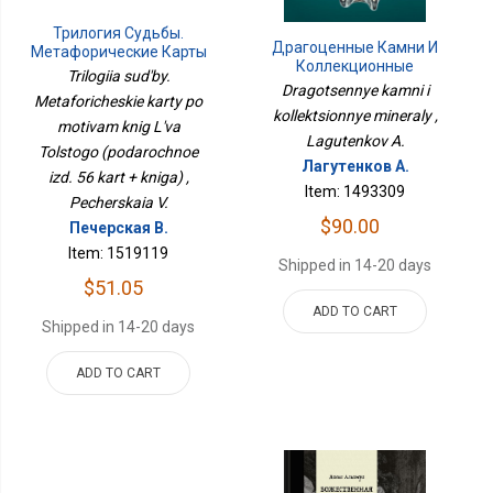
Трилогия Судьбы.
Драгоценные Камни И
Метафорические Карты
Коллекционные
По Мотивам Книг Льва
Trilogiia sud'by.
Минералы
Толстого (подарочное
Dragotsennye kamni i
Metaforicheskie karty po
Изд. 56 Карт + Книга)
kollektsionnye mineraly ,
motivam knig L'va
Lagutenkov A.
Tolstogo (podarochnoe
Лагутенков А.
izd. 56 kart + kniga) ,
Item: 1493309
Pecherskaia V.
$90.00
Печерская В.
Item: 1519119
Shipped in 14-20 days
$51.05
ADD TO CART
Shipped in 14-20 days
ADD TO CART