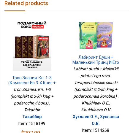
Related products
Лабиринт Души +
Маленький Принц И Его
Роза. Терапевтические
Labirint dushi + Malen'kii
Сказки (комплект Из 2-Х
prints i ego roza.
Книг + Подарочная
Трон Знания: Кн. 1-3
Terapevticheskie skazki
Коробка)
(комплект Из 3-Х Книг +
Подарочный Бокс)
(komplekt iz 2-kh knig +
Tron Znaniia: Kn. 1-3
podarochnaia korobka) ,
(komplekt iz 3-kh knig +
Khukhlaev O.E.,
podarochnyi boks) ,
Khukhlaeva O.V.
Takabbir
Хухлаев О.Е., Хухлаева
Такаббир
О.В.
Item: 1518199
Item: 1514268
$297.09