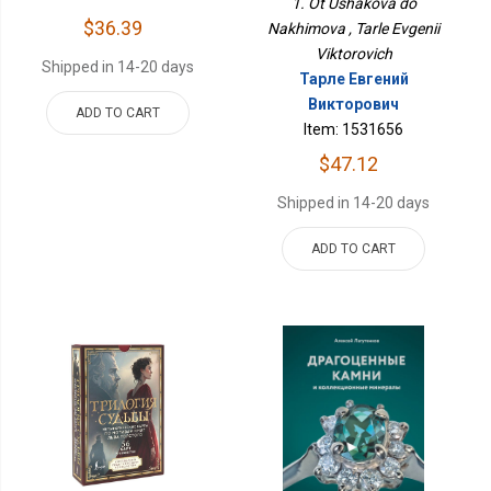
1. Ot Ushakova do
$36.39
Nakhimova , Tarle Evgenii
Viktorovich
Shipped in 14-20 days
Тарле Евгений
Викторович
ADD TO CART
Item: 1531656
$47.12
Shipped in 14-20 days
ADD TO CART