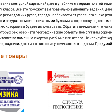
вание контурной карты, найдите в учебнике материал по этой теме,
9 класса. Всё это поможет вам правильно выполнить задания, дан
 реки вдоль их русла, города - поблизости от условного знака (пу
о и аккуратно, можно печатными буквами, а штриховку - цветными 
ки, которые вы будете использовать. Обратите внимание, что на 
оторых рек, озёр - эти географические объекты помогут вам сорие
также за помощью к картам учебника или атласа. Не копируйте кар
ки, надписи, даты и т.п., которые упоминаются в задании. Придумайт
е товары