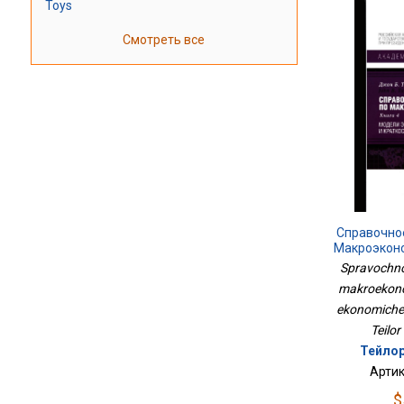
Toys
Смотреть все
Справочно
Макроэконо
Экономич
Spravochno
makroekono
ekonomiches
Teilor
Тейлор 
Артик
$