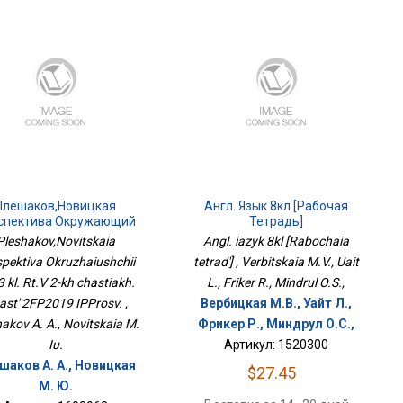
Плешаков,Новицкая
Англ. Язык 8кл [Рабочая
спектива Окружающий
Тетрадь]
 3 Кл. Рт.В 2-Х Частях.
Pleshakov,Novitskaia
Angl. iazyk 8kl [Rabochaia
сть 2ФП2019 ИППросв.
pektiva Okruzhaiushchii
tetrad'] , Verbitskaia M.V., Uait
3 kl. Rt.V 2-kh chastiakh.
L., Friker R., Mindrul O.S.,
ast' 2FP2019 IPProsv. ,
Вербицкая М.В., Уайт Л.,
akov A. A., Novitskaia M.
Фрикер Р., Миндрул О.С.,
Iu.
Артикул: 1520300
шаков А. А., Новицкая
$27.45
М. Ю.