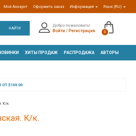
Мой Аккаунт
Оформить заказ
Информация
Язык (RU)
Добро пожаловать!
НАЙТИ
Войти
/
Регистрация
0
НОВИНКИ
ХИТЫ ПРОДАЖ
РАСПРОДАЖА
АВТОРЫ
ОТ $169.00
 К/к.
кая. К/к.