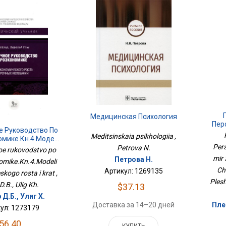
Медицинская Психология
Пер
е Руководство По
Мир
Meditsinskaia psikhologiia ,
мике.Кн.4.Модели
Ча
Pers
еского Роста И
Petrova N.
e rukovodstvo po
Крат
mir 
Петрова Н.
mike.Kn.4.Modeli
Ch
Артикул: 1269135
kogo rosta i krat ,
Plesh
 D.B., Ulig Kh.
$37.13
Д.Б., Улиг Х.
Доставка за 14–20 дней
Пле
ул: 1273179
56.40
КУПИТЬ