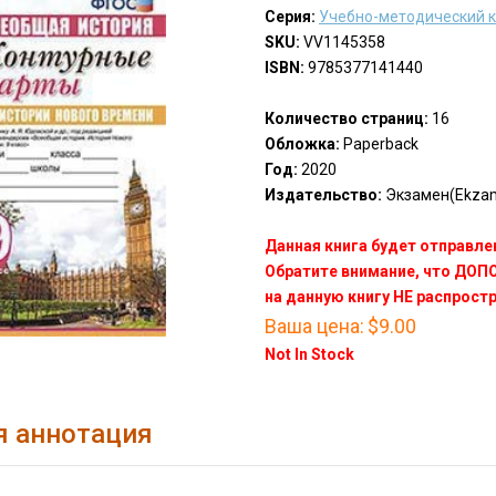
Серия:
Учебно-методический 
SKU:
VV1145358
ISBN:
9785377141440
Количество страниц:
16
Обложка:
Paperback
Год:
2020
Издательство:
Экзамен(Ekza
Данная книга будет отправлен
Обратите внимание, что ДО
на данную книгу НЕ распрост
Ваша цена:
$9.00
Not In Stock
я аннотация