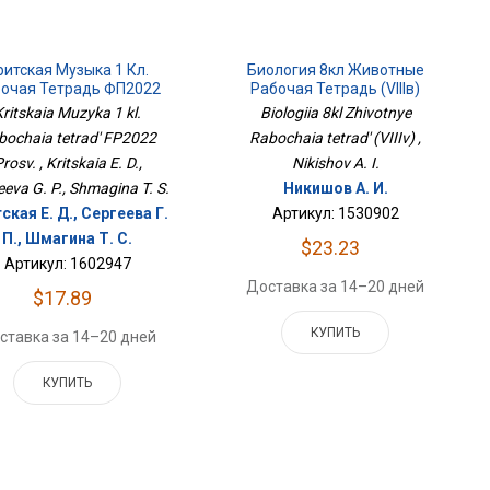
ритская Музыка 1 Кл.
Биология 8кл Животные
очая Тетрадь ФП2022
Рабочая Тетрадь (VIIIв)
Просв.
Kritskaia Muzyka 1 kl.
Biologiia 8kl Zhivotnye
bochaia tetrad' FP2022
Rabochaia tetrad' (VIIIv) ,
rosv. , Kritskaia E. D.,
Nikishov A. I.
eva G. P., Shmagina T. S.
Никишов А. И.
ская Е. Д., Сергеева Г.
Артикул: 1530902
П., Шмагина Т. С.
$23.23
Артикул: 1602947
Доставка за 14–20 дней
$17.89
КУПИТЬ
ставка за 14–20 дней
КУПИТЬ