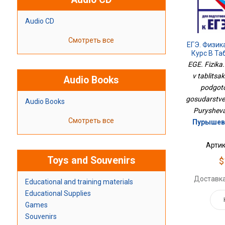
Audio CD
Смотреть все
ЕГЭ. Физик
Курс В Та
Для Подго
EGE. Fizika.
Государст
v tablitsa
Audio Books
podgoto
gosudarstv
Audio Books
Purysheva 
Смотреть все
Пурышева
Артик
Toys and Souvenirs
$
Доставка
Educational and training materials
Educational Supplies
Games
Souvenirs