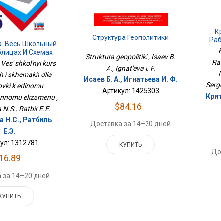
К
Структура Геополитики
Раб
а. Весь Школьный
блицах И Схемах
Struktura geopolitiki , Isaev B.
товки К Единому
Ra
 Ves' shkol'nyi kurs
A., Ignat'eva I. F.
венному Экзамену
P
kh i skhemakh dlia
Исаев Б. А., Игнатьева И. Ф.
Serge
vki k edinomu
Артикул: 1425303
Крит
ennomu ekzamenu ,
$84.16
N.S., Ratbil' E.E.
 Н.С., Ратбиль
Доставка за 14–20 дней
Е.Э.
ул: 1312781
КУПИТЬ
До
16.89
 за 14–20 дней
КУПИТЬ