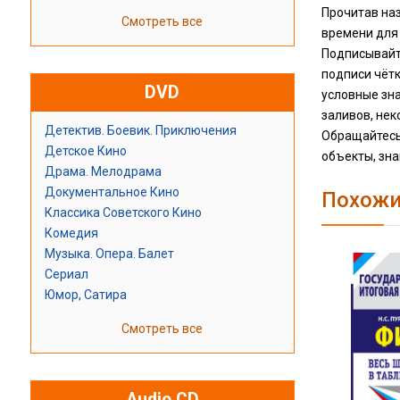
Прочитав наз
Смотреть все
времени для 
Подписывайте
подписи чётк
DVD
условные зна
заливов, нек
Детектив. Боевик. Приключения
Обращайтесь 
Детское Кино
объекты, зна
Драма. Мелодрама
Документальное Кино
Похожи
Классика Советского Кино
Комедия
Музыка. Опера. Балет
Сериал
Юмор, Сатира
Смотреть все
Audio CD