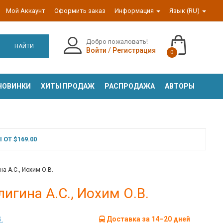
Мой Аккаунт
Оформить заказ
Информация
Язык (RU)
Добро пожаловать!
НАЙТИ
Войти
/
Регистрация
0
НОВИНКИ
ХИТЫ ПРОДАЖ
РАСПРОДАЖА
АВТОРЫ
ОТ $169.00
а А.С., Иохим О.В.
игина А.С., Иохим О.В.
.
Доставка за 14–20 дней