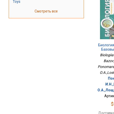
Toys
Смотреть все
Биология
Базовы
Biologiia
Bazovy
Ponomarev
O.A.,Losh
По
И.Н.
О.А.,Лощи
Артик
$
Доставка