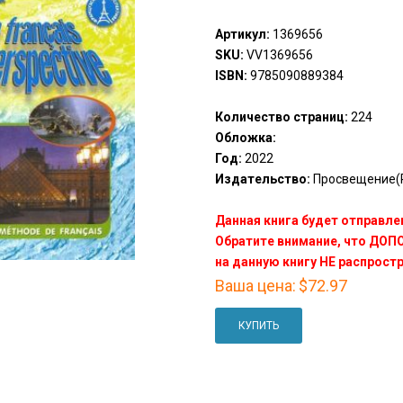
Артикул:
1369656
SKU:
VV1369656
ISBN:
9785090889384
Количество страниц:
224
Обложка:
Год:
2022
Издательство:
Просвещение(P
Данная книга будет отправлен
Обратите внимание, что ДО
на данную книгу НЕ распрост
Ваша цена:
$72.97
КУПИТЬ