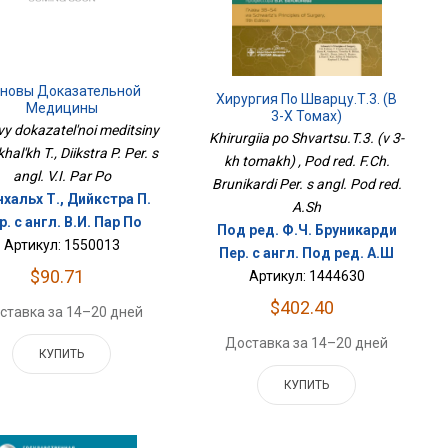
новы Доказательной
Хирургия По Шварцу.Т.3. (в
Медицины
3-Х Томах)
y dokazatel'noi meditsiny
Khirurgiia po Shvartsu.T.3. (v 3-
khal'kh T., Diikstra P. Per. s
kh tomakh) , Pod red. F.Ch.
angl. V.I. Par Po
Brunikardi Per. s angl. Pod red.
нхальх Т., Дийкстра П.
A.Sh
р. с англ. В.И. Пар По
Под ред. Ф.Ч. Бруникарди
Артикул: 1550013
Пер. с англ. Под ред. А.Ш
$90.71
Артикул: 1444630
$402.40
ставка за 14–20 дней
Доставка за 14–20 дней
КУПИТЬ
КУПИТЬ