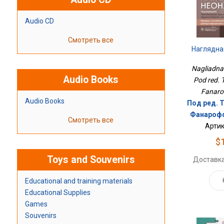
Audio CD
Смотреть все
Наглядна
Nagliadnai
Audio Books
Pod red. T
Fanarof
Audio Books
Под ред. Т
Фанарофф
Смотреть все
Артик
$
Toys and Souvenirs
Доставка
Educational and training materials
Educational Supplies
Games
Souvenirs