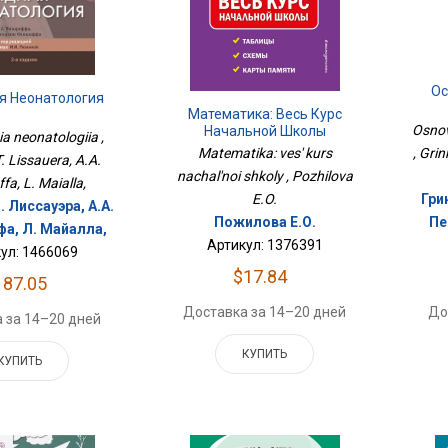
Ос
я Неонатология
Математика: Весь Курс
Osnov
Начальной Школы
a neonatologiia ,
, Grin
Matematika: ves' kurs
. Lissauera, A.A.
nachal'noi shkoly , Pozhilova
fa, L. Maialla,
Гри
E.O.
. Лиссауэра, А.A.
Пе
Пожилова Е.О.
а, Л. Майалла,
Артикул: 1376391
ул: 1466069
$17.84
187.05
До
Доставка за 14–20 дней
 за 14–20 дней
КУПИТЬ
КУПИТЬ