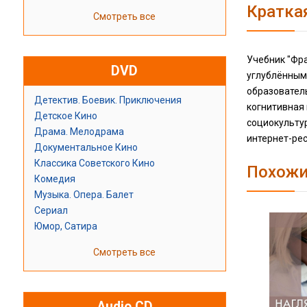
Кратка
Смотреть все
Учебник "Фра
DVD
углублённым
образовател
Детектив. Боевик. Приключения
когнитивная
Детское Кино
социокульту
Драма. Мелодрама
интернет-ре
Документальное Кино
Классика Советского Кино
Похожи
Комедия
Музыка. Опера. Балет
Сериал
Юмор, Сатира
Смотреть все
Audio CD