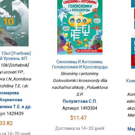
 10кл [Учебник]
й Уровень ФП
Синонимы И Антонимы.
 10kl [Uchebnik]
Головоломки И Кроссворды
i uroven' FP ,
Для Начальной Школы
Sinonimy i antonimy.
a I.N.,Kornilova
Golovolomki i krossvordy dlia
Ком
Еди
chilina T.E. i dr.
nachal'noi shkoly , Poluektova
номарева
Kom
S.P.
,Корнилова
edi
Полуэктова С.П.
лина Т.Е. и др.
ekza
Артикул: 1493304
ул: 1429439
Merz
$11.47
33.82
Доставка за 14–20 дней
Мер
 за 14–20 дней