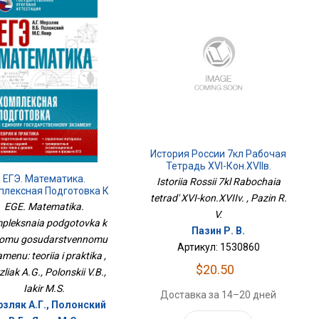
История России 7кл Рабочая
Тетрадь XVI-Кон.XVIIв.
ЕГЭ. Математика.
Istoriia Rossii 7kl Rabochaia
плексная Подготовка К
tetrad' XVI-kon.XVIIv. , Pazin R.
ному Государственному
EGE. Matematika.
V.
Экзамену: Теория И
pleksnaia podgotovka k
Практика
Пазин Р. В.
nomu gosudarstvennomu
Артикул: 1530860
menu: teoriia i praktika ,
$20.50
liak A.G., Polonskii V.B.,
Iakir M.S.
Доставка за 14–20 дней
зляк А.Г., Полонский