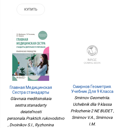
КУПИТЬ
Смирнов Геометрия.
Главная Медицинская
Учебник Для 9 Класса
Сестра:станадарты
Приложение 2 НЕ БУДЕТ
Деятельности
Smirnov Geometriia.
Glavnaia meditsinskaia
Персонала.Практич.руководство
Uchebnik dlia 9 klassa
sestra:stanadarty
Prilozhenie 2 NE BUDET ,
deiatel'nosti
Smirnov V.A., Smirnova
personala.Praktich.rukovodstvo
I.M.
, Dvoinikov S.I., Ryzhonina