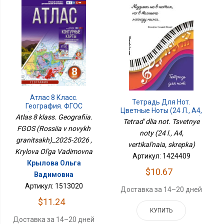
Атлас 8 Класс.
Тетрадь Для Нот.
География. ФГОС
Цветные Ноты (24 Л., А4,
(Россия В Новых
Atlas 8 klass. Geografiia.
Вертикальная, Скрепка)
Tetrad' dlia not. Tsvetnye
Границах)_2025-2026
FGOS (Rossiia v novykh
noty (24 l., A4,
granitsakh)_2025-2026 ,
vertikal'naia, skrepka)
Krylova Ol'ga Vadimovna
Артикул: 1424409
Крылова Ольга
$10.67
Вадимовна
Артикул: 1513020
Доставка за 14–20 дней
$11.24
КУПИТЬ
Доставка за 14–20 дней