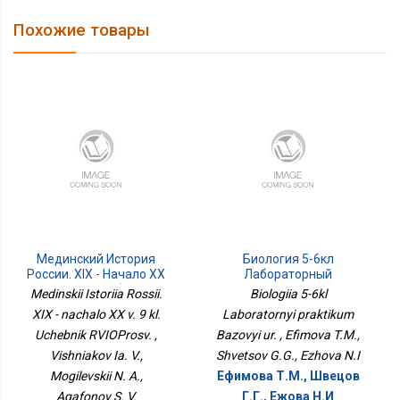
Похожие товары
Мединский История
Биология 5-6кл
России. XIX - Начало XX
Лабораторный
В. 9 Кл. Учебник
Практикум Базовый Ур.
Medinskii Istoriia Rossii.
Biologiia 5-6kl
РВИОПросв.
XIX - nachalo XX v. 9 kl.
Laboratornyi praktikum
Uchebnik RVIOProsv. ,
Bazovyi ur. , Efimova T.M.,
Vishniakov Ia. V.,
Shvetsov G.G., Ezhova N.I
Mogilevskii N. A.,
Ефимова Т.М., Швецов
Agafonov S. V.
Г.Г., Ежова Н.И