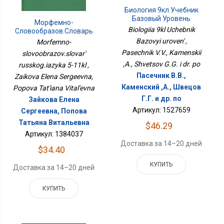
Биология 9кл Учебник
Базовый Уровень
Морфемно-
Biologiia 9kl Uchebnik
Словообразов.словарь
Русског.языка 5-11кл
Bazovyi uroven' ,
Morfemno-
Pasechnik V.V., Kamenskii
slovoobrazov.slovar'
,A., Shvetsov G.G. i dr. po
russkog.iazyka 5-11kl ,
Пасечник В.В.,
Zaikova Elena Sergeevna,
Каменский ,А., Швецов
Popova Tat'iana Vital'evna
Г.Г. и др. по
Зайкова Елена
Артикул: 1527659
Сергеевна, Попова
Татьяна Витальевна
$46.29
Артикул: 1384037
Доставка за 14–20 дней
$34.40
КУПИТЬ
Доставка за 14–20 дней
КУПИТЬ