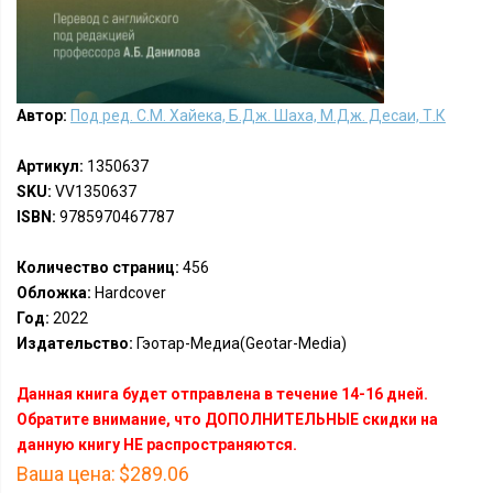
Автор:
Под ред. С.М. Хайека, Б.Дж. Шаха, М.Дж. Десаи, Т.К
Артикул:
1350637
SKU:
VV1350637
ISBN:
9785970467787
Количество страниц:
456
Обложка:
Hardcover
Год:
2022
Издательство:
Гэотар-Медиа(Geotar-Media)
Данная книга будет отправлена в течение 14-16 дней.
Обратите внимание, что ДОПОЛНИТЕЛЬНЫЕ скидки на
данную книгу НЕ распространяются.
Ваша цена:
$289.06