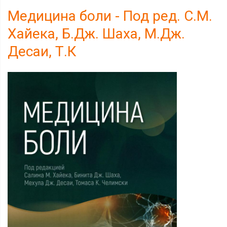
Медицина боли - Под ред. С.М.
Хайека, Б.Дж. Шаха, М.Дж.
Десаи, Т.К