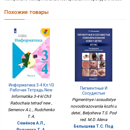
Похожие товары
Информатика 3-4 Кл Ч3
Пигментные И
Рабочая Тетрадь New
Сосудистые
Informatika 3-4 kl Ch3
Новообразования Кожи
Pigmentnye i sosudistye
Rabochaia tetrad' new ,
У Детей
novoobrazovaniia kozhi u
Semenov A.L., Rudchenko
detei , Belysheva T.S. Pod
T. A.
red. M.D. Alieva
Семёнов А.Л.,
Белышева Т.С. Под
Рудченко Т. А.