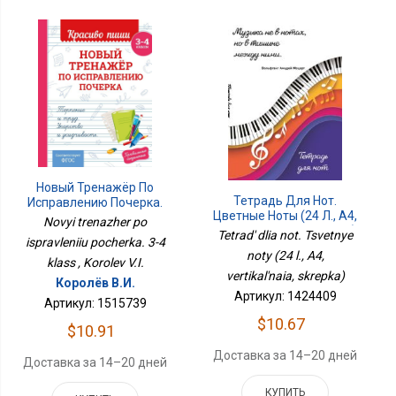
Новый Тренажёр По
Тетрадь Для Нот.
Исправлению Почерка.
Цветные Ноты (24 Л., А4,
3-4 Класс
Novyi trenazher po
Вертикальная, Скрепка)
Tetrad' dlia not. Tsvetnye
ispravleniiu pocherka. 3-4
noty (24 l., A4,
klass , Korolev V.I.
vertikal'naia, skrepka)
Королёв В.И.
Артикул: 1424409
Артикул: 1515739
$10.67
$10.91
Доставка за 14–20 дней
Доставка за 14–20 дней
КУПИТЬ