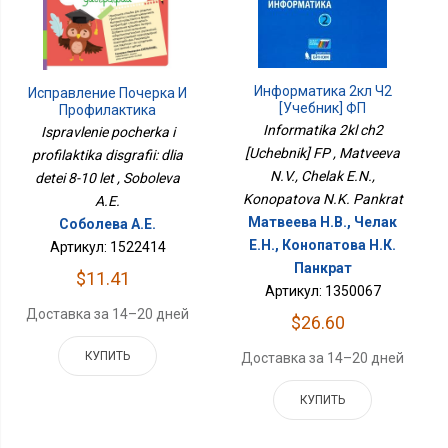
Информатика 2кл Ч2
Исправление Почерка И
[Учебник] ФП
Профилактика
Дисграфии: Для Детей
Informatika 2kl ch2
Ispravlenie pocherka i
8-10 Лет
[Uchebnik] FP , Matveeva
profilaktika disgrafii: dlia
N.V., Chelak E.N.,
detei 8-10 let , Soboleva
Konopatova N.K. Pankrat
A.E.
Матвеева Н.В., Челак
Соболева А.Е.
Е.Н., Конопатова Н.К.
Артикул: 1522414
Панкрат
$11.41
Артикул: 1350067
Доставка за 14–20 дней
$26.60
КУПИТЬ
Доставка за 14–20 дней
КУПИТЬ