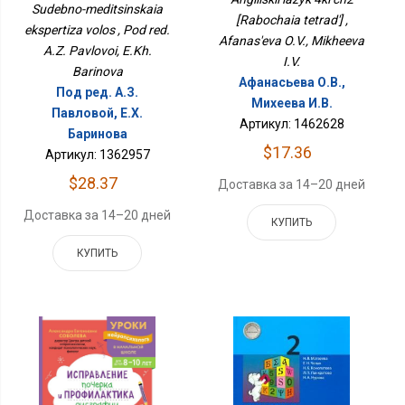
Sudebno-meditsinskaia
[Rabochaia tetrad'] ,
ekspertiza volos , Pod red.
Afanas'eva O.V., Mikheeva
A.Z. Pavlovoi, E.Kh.
I.V.
Barinova
Афанасьева О.В.,
Под ред. А.З.
Михеева И.В.
Павловой, Е.Х.
Артикул: 1462628
Баринова
$17.36
Артикул: 1362957
$28.37
Доставка за 14–20 дней
Доставка за 14–20 дней
КУПИТЬ
КУПИТЬ