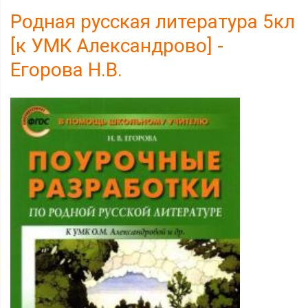
Родная русская литература 5кл
[к УМК Александрово] -
Егорова Н.В.