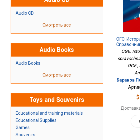
Audio CD
Смотреть все
ОГЭ. Истор
Справочни
Audio Books
OGE. Istor
spravochnik
Audio Books
OGE , 
An
Смотреть все
Баранов П
Артик
$
Toys and Souvenirs
Доставка
Educational and training materials
Educational Supplies
Games
Souvenirs