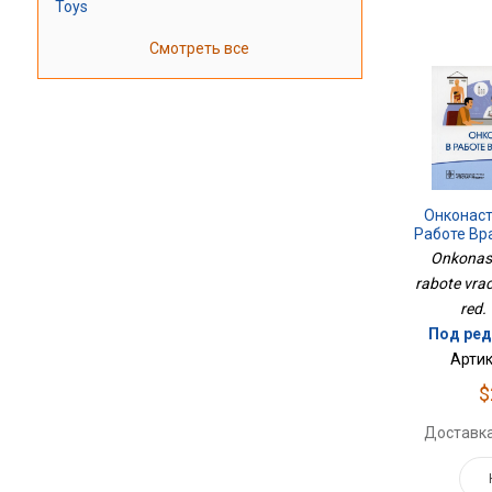
Toys
Смотреть все
Онконас
Работе Вр
Onkonast
rabote vrach
red. 
Под ред
Артик
$
Доставка