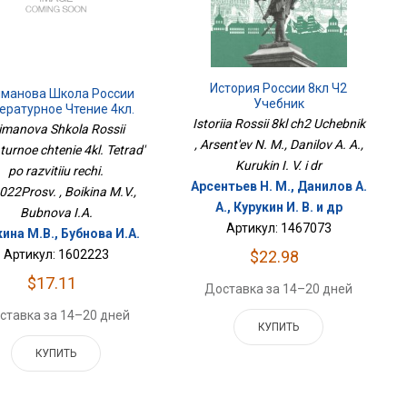
История России 8кл Ч2
манова Школа России
Учебник
ературное Чтение 4кл.
Istoriia Rossii 8kl ch2 Uchebnik
адь По Развитию Речи.
imanova Shkola Rossii
ФП2022Просв.
, Arsent'ev N. M., Danilov A. A.,
turnoe chtenie 4kl. Tetrad'
Kurukin I. V. i dr
po razvitiiu rechi.
Арсентьев Н. М., Данилов А.
22Prosv. , Boikina M.V.,
А., Курукин И. В. и др
Bubnova I.A.
Артикул: 1467073
ина М.В., Бубнова И.А.
Артикул: 1602223
$22.98
$17.11
Доставка за 14–20 дней
ставка за 14–20 дней
КУПИТЬ
КУПИТЬ