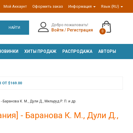
Мой Аккаунт
Оформить заказ
Информация
Язык (RU)
Добро пожаловать!
НАЙТИ
Войти
/
Регистрация
0
НОВИНКИ
ХИТЫ ПРОДАЖ
РАСПРОДАЖА
АВТОРЫ
ОТ $169.00
Баранова К. М., Дули Д., Мильруд Р. П. и др.
ия] - Баранова К. М., Дули Д.,