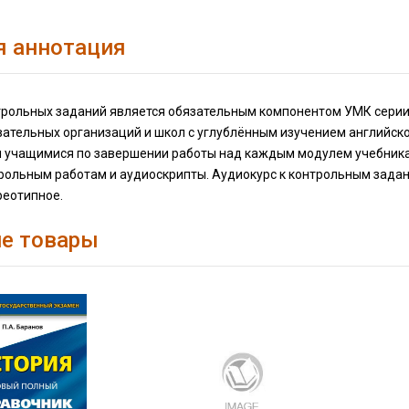
я аннотация
трольных заданий является обязательным компонентом УМК серии 
ательных организаций и школ с углублённым изучением английско
 учащимися по завершении работы над каждым модулем учебника 
рольным работам и аудиоскрипты. Аудиокурс к контрольным задан
реотипное.
е товары