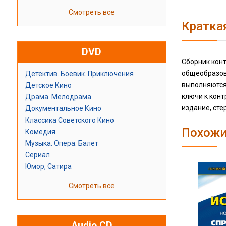
Смотреть все
Кратка
DVD
Сборник кон
общеобразов
Детектив. Боевик. Приключения
выполняются
Детское Кино
ключи к конт
Драма. Мелодрама
издание, сте
Документальное Кино
Классика Советского Кино
Похожи
Комедия
Музыка. Опера. Балет
Сериал
Юмор, Сатира
Смотреть все
Audio CD