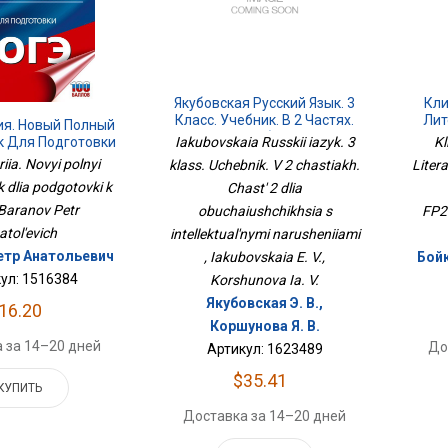
Якубовская Русский Язык. 3
Кли
Класс. Учебник. В 2 Частях.
Лит
ия. Новый Полный
Часть 2 Для Обучающихся С
Тетр
к Для Подготовки
Iakubovskaia Russkii iazyk. 3
Kl
Интеллектуальными
К ОГЭ
iia. Novyi polnyi
klass. Uchebnik. V 2 chastiakh.
Litera
Нарушениями
 dlia podgotovki k
Chast' 2 dlia
Baranov Petr
obuchaiushchikhsia s
FP20
atol'evich
intellektual'nymi narusheniiami
етр Анатольевич
, Iakubovskaia E. V.,
Бойк
ул: 1516384
Korshunova Ia. V.
Якубовская Э. В.,
16.20
Коршунова Я. В.
 за 14–20 дней
До
Артикул: 1623489
$35.41
КУПИТЬ
Доставка за 14–20 дней