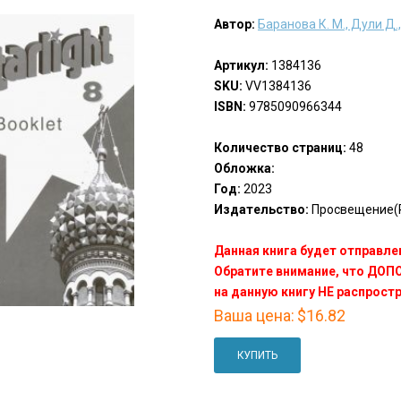
Автор:
Баранова К. М., Дули Д.,
Артикул:
1384136
SKU:
VV1384136
ISBN:
9785090966344
Количество страниц:
48
Обложка:
Год:
2023
Издательство:
Просвещение(P
Данная книга будет отправлен
Обратите внимание, что ДО
на данную книгу НЕ распрост
Ваша цена:
$16.82
КУПИТЬ