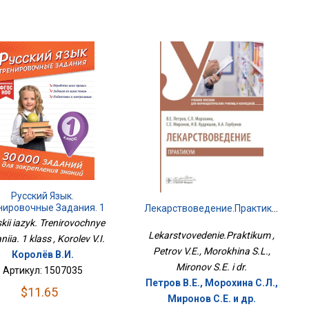
Русский Язык.
нировочные Задания. 1
Лекарствоведение.Практикум
Класс
kii iazyk. Trenirovochnye
Lekarstvovedenie.Praktikum ,
iia. 1 klass , Korolev V.I.
Petrov V.E., Morokhina S.L.,
Королёв В.И.
Mironov S.E. i dr.
Артикул: 1507035
Петров В.Е., Морохина С.Л.,
$11.65
Миронов С.Е. и др.