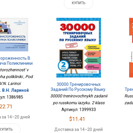
КУПИТЬ
тороженность В
ача Поликлиники
orozhennost' v
a polikliniki , Pod
V.N. Larinoi
30000 Тренировочных
Заданий По Русскому Языку.
Тре
. В.Н. Лариной
2 Класс
30000 trenirovochnykh zadanii
Russ
ул: 1386985
po russkomu iazyku. 2 klass
zadan
22.71
Артикул: 1399933
 за 14–20 дней
$11.41
Доставка за 14–20 дней
КУПИТЬ