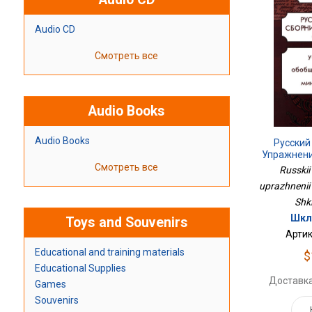
Audio CD
Смотреть все
Audio Books
Audio Books
Русский
Упражнений
Смотреть все
Russkii
uprazhnenii 6
Shkl
Шкл
Toys and Souvenirs
Артик
Educational and training materials
$
Educational Supplies
Доставка
Games
Souvenirs