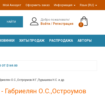
Мой Аккаунт
Оформить заказ
Информация
Язык (RU)
Добро пожаловать!
НАЙТИ
Войти
/
Регистрация
0
НОВИНКИ
ХИТЫ ПРОДАЖ
РАСПРОДАЖА
АВТОРЫ
ОТ $169.00
бриелян О.С.,Остроумов И.Г.,Пурышева Н.С. и др.
 - Габриелян О.С.,Остроумов