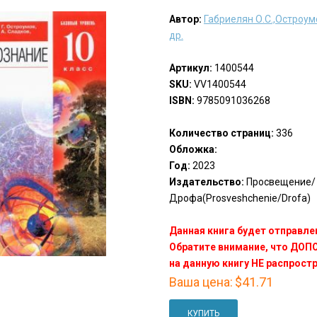
Автор:
Габриелян О.С.,Остроумо
др.
Артикул:
1400544
SKU:
VV1400544
ISBN:
9785091036268
Количество страниц:
336
Обложка:
Год:
2023
Издательство:
Просвещение/
Дрофа(Prosveshchenie/Drofa)
Данная книга будет отправлен
Обратите внимание, что ДО
на данную книгу НЕ распрост
Ваша цена:
$41.71
КУПИТЬ