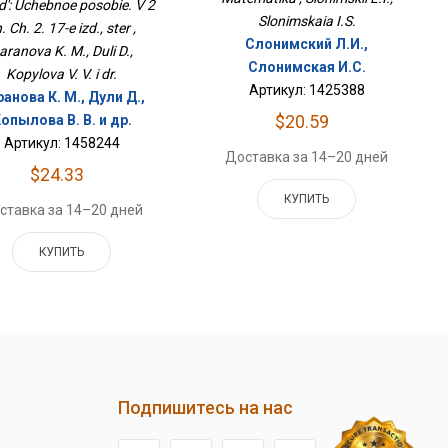
d': Uchebnoe posobie. V 2
Slonimskaia I.S.
. Ch. 2. 17-e izd., ster ,
Слонимский Л.И.,
aranova K. M., Duli D.,
Слонимская И.С.
Kopylova V. V. i dr.
Артикул: 1425388
анова К. М., Дули Д.,
$20.59
опылова В. В. и др.
Артикул: 1458244
Доставка за 14–20 дней
$24.33
КУПИТЬ
ставка за 14–20 дней
КУПИТЬ
Подпишитесь на нас