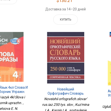
$130.21
Доставка за 14–20 дней
КУПИТЬ
Язык 4кл Слова И
Новейший
А
борник Упражн.
Орфографич.словарь
У
iazyk 4kl Slova i
Рус.яз.250 Тыс. Слов
Noveishii orfografich.slovar'
Раб
ornik uprazhn. ,
Пособ
rus.iaz.250 tys. slov , Kuz'mina
Uglub
tsova E. N.
I.A., Kargin I.A., sostavlenie