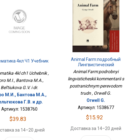
Animal Farm:подробный
матика 4кл Ч1 Учебник
Лингвистический
Комментарий С
Animal Farm:podrobnyi
matika 4kl ch1 Uchebnik ,
Постраничным Переводом
lingvisticheskii kommentarii s
ro M.I., Bantova M.A.,
Трудн
postranichnym perevodom
Bel'tiukova G.V. i dr.
trudn , Orwell G.
о М.И., Бантова М.А.,
Orwell G.
ельтюкова Г.В. и др.
Артикул: 1538677
Артикул: 1538760
$15.92
$39.83
Доставка за 14–20 дней
ставка за 14–20 дней