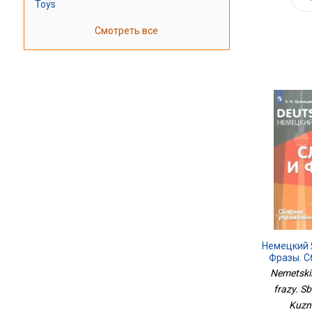
Toys
Смотреть все
Немецкий 
Фразы. С
Nemetskii 
frazy. Sb
Kuzne