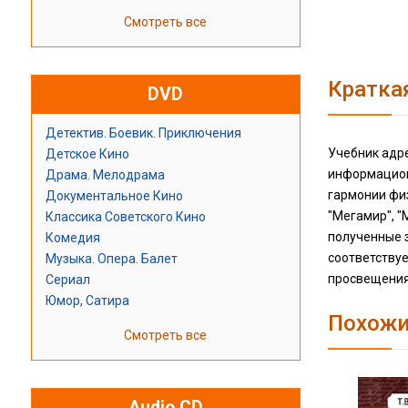
Смотреть все
Кратка
DVD
Детектив. Боевик. Приключения
Учебник адр
Детское Кино
информацион
Драма. Мелодрама
гармонии физ
Документальное Кино
"Мегамир", "
Классика Советского Кино
полученные 
Комедия
соответству
Музыка. Опера. Балет
просвещения
Сериал
Юмор, Сатира
Похожи
Смотреть все
Audio CD