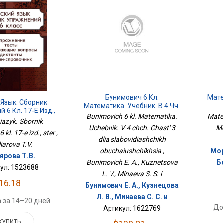
Бунимович 6 Кл.
Мате
 Язык. Сборник
Математика. Учебник. В 4 Чч.
 6 Кл. 17-Е Изд.,
Часть 3 Для Слабовидящих
Bunimovich 6 kl. Matematika.
Mate
Стер
 iazyk. Sbornik
Обучающихся
Uchebnik. V 4 chch. Chast' 3
Mo
 kl. 17-e izd., ster ,
dlia slabovidiashchikh
iarova T.V.
obuchaiushchikhsia ,
Мор
ярова Т.В.
Bunimovich E. A., Kuznetsova
Б
ул: 1523688
L. V., Minaeva S. S. i
16.18
Бунимович Е. А., Кузнецова
Л. В., Минаева С. С. и
 за 14–20 дней
До
Артикул: 1622769
КУПИТЬ