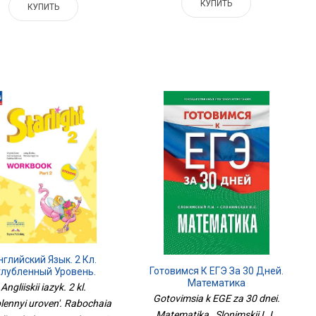
КУПИТЬ
КУПИТЬ
нглийский Язык. 2 Кл.
Готовимся К ЕГЭ За 30 Дней.
глубленный Уровень.
Математика
очая Тетрадь: Учебное
Angliiskii iazyk. 2 kl.
ие. В 2 Ч. Ч. 2. 17-Е Изд.,
Gotovimsia k EGE za 30 dnei.
lennyi uroven'. Rabochaia
Стер
Matematika , Slonimskii L.I.,