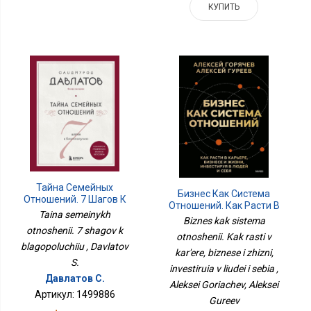
КУПИТЬ
Тайна Семейных
Бизнес Как Система
Отношений. 7 Шагов К
Отношений. Как Расти В
Благополучию
Taina semeinykh
Карьере, Бизнесе И
Biznes kak sistema
Жизни, Инвестируя В
otnoshenii. 7 shagov k
otnoshenii. Kak rasti v
Людей И Себя
blagopoluchiiu , Davlatov
kar'ere, biznese i zhizni,
S.
investiruia v liudei i sebia ,
Давлатов С.
Aleksei Goriachev, Aleksei
Артикул: 1499886
Gureev