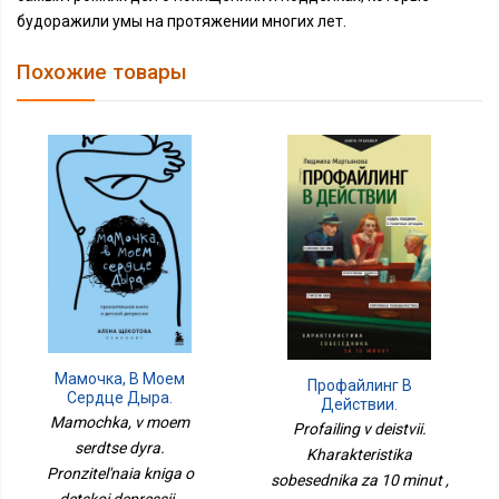
будоражили умы на протяжении многих лет.
Похожие товары
Мамочка, В Моем
Профайлинг В
Сердце Дыра.
Действии.
Пронзительная Книга О
Mamochka, v moem
Характеристика
Profailing v deistvii.
Детской Депрессии
Собеседника За 10
serdtse dyra.
Kharakteristika
Минут
Pronzitel'naia kniga o
sobesednika za 10 minut ,