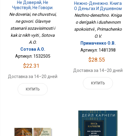
Не Доверяй, Не
Нежно-Денежно. Книга
Чувствуй, Не Говори.
О Деньгах И Душевном
Главные Сценарии
Спокойствии
Ne doveriai, ne chuvstvui,
Nezhno-denezhno. Kniga
Созависимости И Как Из
ne govori. Glavnye
o den'gakh i dushevnom
Них Выйти
stsenarii sozavisimosti i
spokoistvii , Primachenko
kak iz nikh vyiti , Sotova
O.V.
A.O.
Примаченко О.В.
Сотова А.О.
Артикул: 1481398
Артикул: 1532505
$28.55
$22.31
Доставка за 14–20 дней
Доставка за 14–20 дней
КУПИТЬ
КУПИТЬ