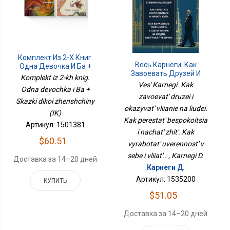
Комплект Из 2-Х Книг.
Весь Карнеги. Как
Одна Девочка И Ба +
Завоевать Друзей И
Сказки Дикой Женщины
Komplekt iz 2-kh knig.
Оказывать Влияние На
(ИК)
Ves' Karnegi. Kak
Odna devochka i Ba +
Людей. Как Перестать
zavoevat' druzei i
Беспокоится И Начать
Skazki dikoi zhenshchiny
okazyvat' vliianie na liudei.
Жить. Как Выработать
(IK)
Уверенность В Себе И
Kak perestat' bespokoitsia
Артикул: 1501381
Влиять..
i nachat' zhit'. Kak
$60.51
vyrabotat' uverennost' v
sebe i vliiat'.. , Karnegi D.
Доставка за 14–20 дней
Карнеги Д.
Артикул: 1535200
КУПИТЬ
$51.05
Доставка за 14–20 дней