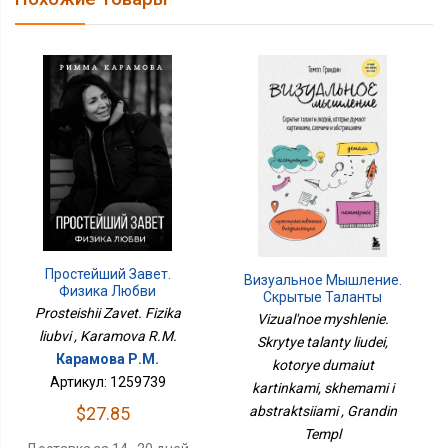
Простейший Завет.
Визуальное Мышление.
Физика Любви
Скрытые Таланты
Prosteishii Zavet. Fizika
Людей, Которые
Vizual'noe myshlenie.
Думают Картинками,
liubvi , Karamova R.M.
Skrytye talanty liudei,
Схемами И
Карамова Р.М.
kotorye dumaiut
Абстракциями
Артикул: 1259739
kartinkami, skhemami i
abstraktsiiami , Grandin
$27.85
Templ