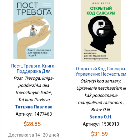
Пост_Тревога: Книга-
Открытый Код Сансары.
Поддержка Для
Управление Несчастьем
Тревожных Людей
Post_Trevoga: kniga-
Или Как Подсознание
Otkrytyi kod sansary.
Манипулирует Разумом
podderzhka dlia
Upravlenie neschast'em ili
trevozhnykh liudei ,
kak podsoznanie
Tat'iana Pavlova
manipuliruet razumom ,
Татьяна Павлова
Belov O.N.
Артикул: 1477463
Белов О.Н.
$28.85
Артикул: 1538913
$31.59
Доставка за 14–20 дней