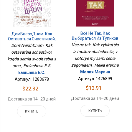
Всё Не Так. Как
ДомВверхДном. Как
Выбираться Из Тупиков
Оставаться Счастливой,
Общения, В Которые Мы
Когда Семья Сводит
Vse ne tak. Kak vybirat'sia
DomVverkhDnom. Kak
Сами Себя Загоняем
Тебя С Ума
iz tupikov obshcheniia, v
ostavat'sia schastlivoi,
kotorye my sami sebia
kogda sem'ia svodit tebia s
zagoniaem , Meliia Marina
uma , Emiasheva E.S.
Мелия Марина
Емяшева Е.С.
Артикул: 1426899
Артикул: 1283678
$13.91
$22.32
Доставка за 14–20 дней
Доставка за 14–20 дней
КУПИТЬ
КУПИТЬ