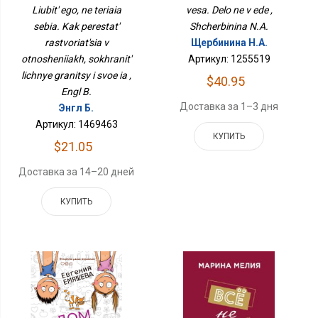
Растворяться В
vesa. Delo ne v ede ,
Liubit' ego, ne teriaia
Отношениях, Сохранить
Shcherbinina N.A.
sebia. Kak perestat'
Личные Границы И Свое
Щербинина Н.А.
rastvoriat'sia v
Я
Артикул: 1255519
otnosheniiakh, sokhranit'
lichnye granitsy i svoe ia ,
$40.95
Engl B.
Доставка за 1–3 дня
Энгл Б.
Артикул: 1469463
КУПИТЬ
$21.05
Доставка за 14–20 дней
КУПИТЬ