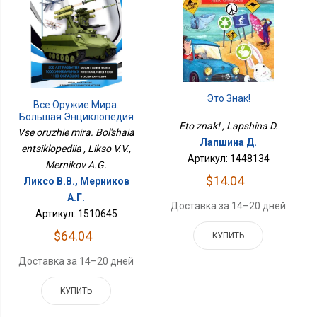
Это Знак!
Все Оружие Мира.
Большая Энциклопедия
Eto znak! , Lapshina D.
Vse oruzhie mira. Bol'shaia
Лапшина Д.
entsiklopediia , Likso V.V.,
Артикул: 1448134
Mernikov A.G.
$14.04
Ликсо В.В., Мерников
А.Г.
Доставка за 14–20 дней
Артикул: 1510645
$64.04
КУПИТЬ
Доставка за 14–20 дней
КУПИТЬ