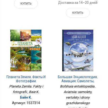
Доставка за 14–20 дней
КУПИТЬ
КУПИТЬ
Большая Энциклопедия.
Планета Земля. Факты И
Авиация: Самолеты,
Фотографии
Вертолеты И Дроны
Bol'shaia entsiklopediia.
Planeta Zemlia. Fakty i
Гражданского
Aviatsiia: samolety,
fotografii , Baie K.
Назначения
vertolety i drony
Байе К.
grazhdanskogo
Артикул: 1537314