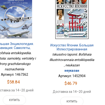
льшая Энциклопедия.
Искусство Японии. Большая
Авиация: Самолеты,
Иллюстрированная
Вертолеты И Дроны
ol'shaia entsiklopediia.
Энциклопедия
Iskusstvo Iaponii. Bol'shaia
жданского Назначения
siia: samolety, vertolety i
illiustrirovannaia entsiklopediia
drony grazhdanskogo
, neukazan
naznacheniia
неуказан
Артикул: 1467362
Артикул: 1452904
$58.84
$46.79
ставка за 14–20 дней
Доставка за 14–20 дней
КУПИТЬ
КУПИТЬ