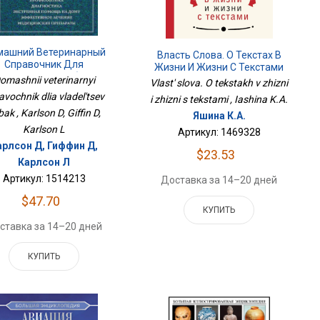
машний Ветеринарный
Власть Слова. О Текстах В
Справочник Для
Жизни И Жизни С Текстами
Владельцев Собак
omashnii veterinarnyi
Vlast' slova. O tekstakh v zhizni
avochnik dlia vladel'tsev
i zhizni s tekstami , Iashina K.A.
ak , Karlson D, Giffin D,
Яшина К.А.
Karlson L
Артикул: 1469328
арлсон Д, Гиффин Д,
$23.53
Карлсон Л
Артикул: 1514213
Доставка за 14–20 дней
$47.70
КУПИТЬ
ставка за 14–20 дней
КУПИТЬ