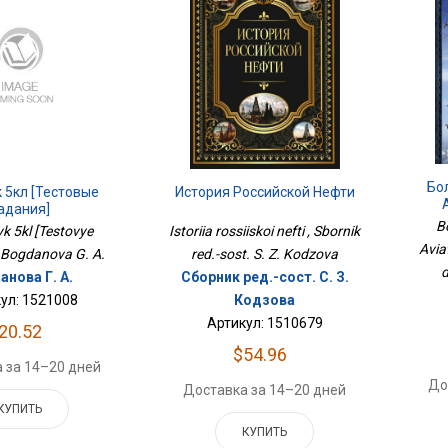
Бо
к 5кл [Тестовые
История Российской Нефти
адания]
B
yk 5kl [Testovye
Istoriia rossiiskoi nefti , Sbornik
Гра
Aviat
, Bogdanova G. A.
red.-sost. S. Z. Kodzova
анова Г. А.
Сборник ред.-сост. С. З.
ул: 1521008
Кодзова
Артикул: 1510679
20.52
$54.96
 за 14–20 дней
До
Доставка за 14–20 дней
КУПИТЬ
КУПИТЬ