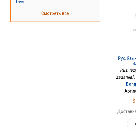
Toys
Смотреть все
Рус. Язы
З
Rus. iaz
zadaniia] 
Богд
Артик
$
Доставка