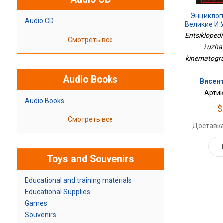
Энциклоп
Audio CD
Великие И
Кине
Entsiklopedi
Смотреть все
i uzh
kinematografa
Audio Books
Висент
Артик
Audio Books
$
Смотреть все
Доставка
Toys and Souvenirs
Educational and training materials
Educational Supplies
Games
Souvenirs