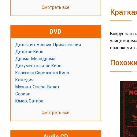
Смотреть все
Кратка
DVD
Вокруг нас т
улице и дом
Детектив. Боевик. Приключения
познакомитьс
Детское Кино
Драма. Мелодрама
Похожи
Документальное Кино
Классика Советского Кино
Комедия
Музыка. Опера. Балет
Сериал
Юмор, Сатира
Смотреть все
Audio CD