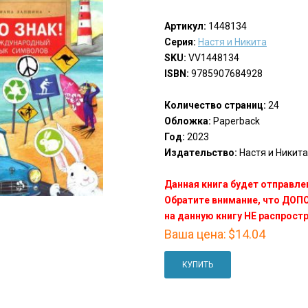
Артикул:
1448134
Серия:
Настя и Никита
SKU:
VV1448134
ISBN:
9785907684928
Количество страниц:
24
Обложка:
Paperback
Год:
2023
Издательство:
Настя и Никита(N
Данная книга будет отправлен
Обратите внимание, что ДО
на данную книгу НЕ распрост
Ваша цена:
$14.04
КУПИТЬ