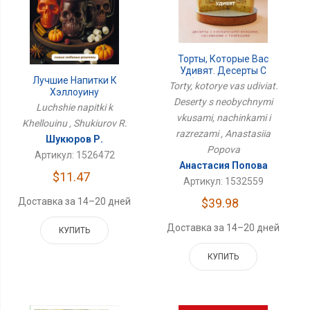
Торты, Которые Вас
Удивят. Десерты С
Лучшие Напитки К
Необычными Вкусами,
Torty, kotorye vas udiviat.
Хэллоуину
Начинками И Разрезами
Deserty s neobychnymi
Luchshie napitki k
vkusami, nachinkami i
Khellouinu , Shukiurov R.
razrezami , Anastasiia
Шукюров Р.
Popova
Артикул: 1526472
Анастасия Попова
$11.47
Артикул: 1532559
$39.98
Доставка за 14–20 дней
Доставка за 14–20 дней
КУПИТЬ
КУПИТЬ