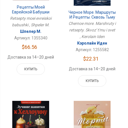
Рецепты Моей
Еврейской Бабушки
Черное Море. Маршруты
И Рецепты. Сквозь Тьму
Retsepty moei evreiskoi
И Свет
Chernoe more. Marshruty i
babushki , Shpeler M.
retsepty. Skvoz' t'mu i svet
Шпелер М.
, Kerolain Iden
Артикул: 1355340
Кэролайн Иден
$66.56
Артикул: 1255582
Доставка за 14–20 дней
$22.31
Доставка за 14–20 дней
КУПИТЬ
КУПИТЬ