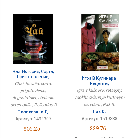
Чай. История, Сорта,
Приготовление,
Игра В Кулинара:
Дегустация, Чайная
Рецепты,
Chai. Istoriia, sorta,
Церемония
Вдохновленные
Igra v kulinara: retsepty,
prigotovlenie,
Культовым Сериалом
vdokhnovlennye kul'tovym
degustatsiia, chainaia
serialom , Pak S.
tseremoniia , Pellegrino D.
Пак С.
Пеллегрино Д.
Артикул: 1519338
Артикул: 1493307
$29.76
$56.25