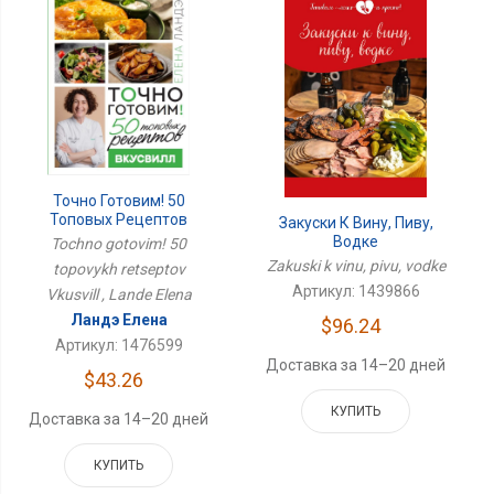
Точно Готовим! 50
Топовых Рецептов
Закуски К Вину, Пиву,
Вкусвилл
Водке
Tochno gotovim! 50
Zakuski k vinu, pivu, vodke
topovykh retseptov
Артикул: 1439866
Vkusvill , Lande Elena
Ландэ Елена
$96.24
Артикул: 1476599
Доставка за 14–20 дней
$43.26
КУПИТЬ
Доставка за 14–20 дней
КУПИТЬ