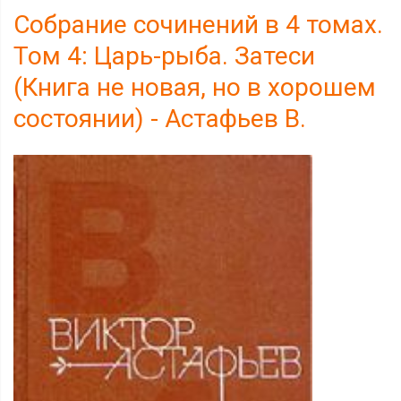
Собрание сочинений в 4 томах.
Том 4: Царь-рыба. Затеси
(Книга не новая, но в хорошем
состоянии) - Астафьев В.