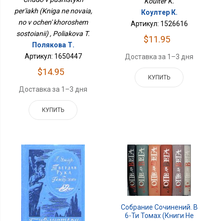
Koulter K.
Состоянии)
per'iakh (Kniga ne novaia,
Коултер К.
no v ochen' khoroshem
Артикул: 1526616
sostoianii) , Poliakova T.
$11.95
Полякова Т.
Артикул: 1650447
Доставка за 1–3 дня
$14.95
КУПИТЬ
Доставка за 1–3 дня
КУПИТЬ
Собрание Сочинений. В
6-Ти Томах (Книги Не