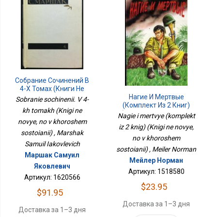
Собрание Сочинений В
4-Х Томах (Книги Не
Новые, Но В Хорошем
Нагие И Мертвые
Sobranie sochinenii. V 4-
Состоянии)
(комплект Из 2 Книг)
kh tomakh (Knigi ne
(Книги Не Новые, Но В
Nagie i mertvye (komplekt
novye, no v khoroshem
Хорошем Состоянии)
iz 2 knig) (Knigi ne novye,
sostoianii) , Marshak
no v khoroshem
Samuil Iakovlevich
sostoianii) , Meiler Norman
Маршак Самуил
Мейлер Норман
Яковлевич
Артикул: 1518580
Артикул: 1620566
$23.95
$91.95
Доставка за 1–3 дня
Доставка за 1–3 дня