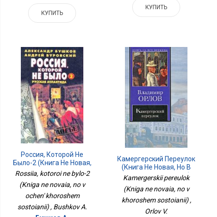
КУПИТЬ
КУПИТЬ
Россия, Которой Не
Камергерский Переулок
Было-2 (Книга Не Новая,
(Книга Не Новая, Но В
Но В Очень Хорошем
Rossiia, kotoroi ne bylo-2
Хорошем Состоянии)
Kamergerskii pereulok
Состоянии)
(Kniga ne novaia, no v
(Kniga ne novaia, no v
ochen' khoroshem
khoroshem sostoianii) ,
sostoianii) , Bushkov A.
Orlov V.