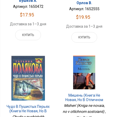
Бушков А.
Орлов В.
Артикул: 1650472
Артикул: 1652555
$17.95
$19.95
Доставка за 1–3 дня
Доставка за 1–3 дня
КУПИТЬ
КУПИТЬ
Мишень (Книга Не
Новая, Но В Отличном
Состоянии)
Mishen' (Kniga ne novaia,
Чудо В Пушистых Перьях
(Книга Не Новая, Но В
no v otlichnom sostoianii) ,
Очень Хорошем
Chudo v pushistykh