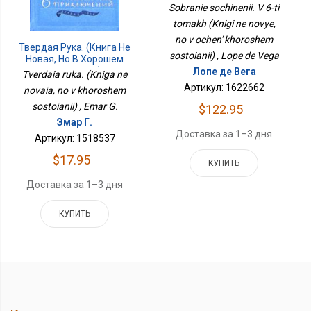
Новые, Но В Очень
Sobranie sochinenii. V 6-ti
Хорошем Состоянии)
tomakh (Knigi ne novye,
no v ochen' khoroshem
Твердая Рука. (Книга Не
sostoianii) , Lope de Vega
Новая, Но В Хорошем
Состоянии)
Лопе де Вега
Tverdaia ruka. (Kniga ne
Артикул: 1622662
novaia, no v khoroshem
sostoianii) , Emar G.
$122.95
Эмар Г.
Доставка за 1–3 дня
Артикул: 1518537
$17.95
КУПИТЬ
Доставка за 1–3 дня
КУПИТЬ