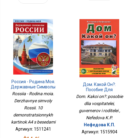
Россия - Родина Моя.
Дом. Какой Он?:
Державные Символы
Пособие Для
России. 10
Rossiia - Rodina moia.
Воспитателей,
Dom. Kakoi on?: posobie
Демонстрационных
Гувернеров И Родителей
Derzhavnye simvoly
Картинок А4 С Беседами
dlia vospitatelei,
Rossii. 10
guvernerov i roditelei ,
demonstratsionnykh
Nefedova K.P.
kartinok A4 s besedami
Нефедова К.П.
Артикул: 1511241
Артикул: 1515904