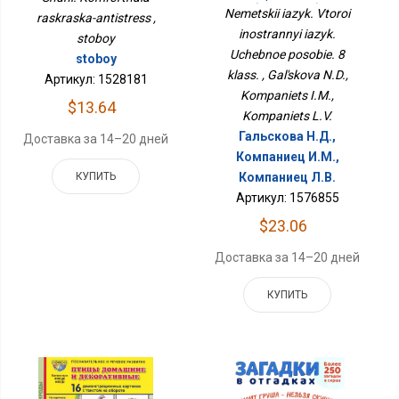
Учебное Пособие. 8
Nemetskii iazyk. Vtoroi
raskraska-antistress ,
Класс.
inostrannyi iazyk.
stoboy
Uchebnoe posobie. 8
stoboy
klass. , Gal'skova N.D.,
Артикул: 1528181
Kompaniets I.M.,
$13.64
Kompaniets L.V.
Гальскова Н.Д.,
Доставка за 14–20 дней
Компаниец И.М.,
КУПИТЬ
Компаниец Л.В.
Артикул: 1576855
$23.06
Доставка за 14–20 дней
КУПИТЬ