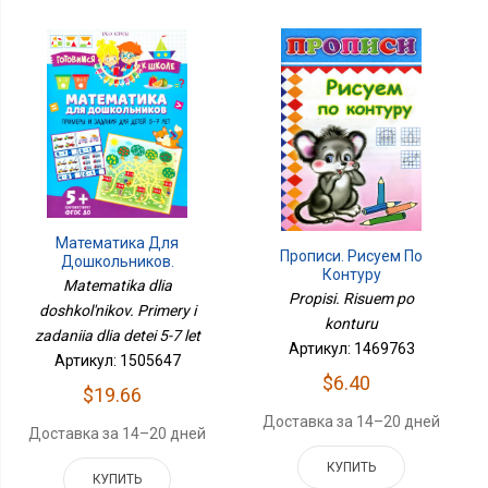
Математика Для
Прописи. Рисуем По
Дошкольников.
Контуру
Примеры И Задания Для
Matematika dlia
Детей 5-7 Лет
Propisi. Risuem po
doshkol'nikov. Primery i
konturu
zadaniia dlia detei 5-7 let
Артикул: 1469763
Артикул: 1505647
$6.40
$19.66
Доставка за 14–20 дней
Доставка за 14–20 дней
КУПИТЬ
КУПИТЬ