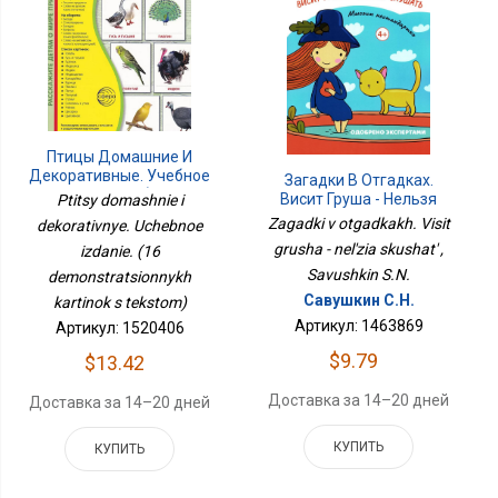
Птицы Домашние И
Декоративные. Учебное
Загадки В Отгадках.
Издание. (16
Висит Груша - Нельзя
Ptitsy domashnie i
Демонстрационных
Скушать
Zagadki v otgadkakh. Visit
dekorativnye. Uchebnoe
Картинок С Текстом)
grusha - nel'zia skushat' ,
izdanie. (16
Savushkin S.N.
demonstratsionnykh
Савушкин С.Н.
kartinok s tekstom)
Артикул: 1463869
Артикул: 1520406
$9.79
$13.42
Доставка за 14–20 дней
Доставка за 14–20 дней
КУПИТЬ
КУПИТЬ