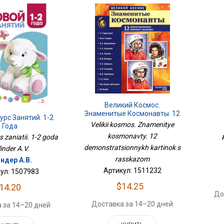
Великий Космос.
Знаменитые Космонавты. 12
урс Занятий. 1-2
Демонстрационных
Velikii kosmos. Znamenitye
Года
Картинок С Рассказом
kosmonavty. 12
 zaniatii. 1-2 goda
demonstratsionnykh kartinok s
linder A.V.
rasskazom
ндер А.В.
Артикул: 1511232
ул: 1507983
$14.25
14.20
До
Доставка за 14–20 дней
 за 14–20 дней