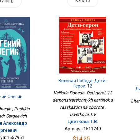
КУПИТЬ
КУПИТЬ
Великая Победа. Дети-
Герои. 12
Л
Демонстрационных
Velikaia Pobeda. Deti-geroi. 12
ний Онегин
Картинок С Рассказом На
demonstratsionnykh kartinok s
Lite
Обороте
rasskazom na oborote ,
Onegin , Pushkin
Tsvetkova T.V.
dr Sergeevich
Цветкова Т.В.
н Александр
Артикул: 1511240
ргеевич
ул: 1657951
$14.25