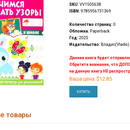
SKU:
VV1505638
ISBN:
9785956731369
Количество страниц:
0
Обложка:
Paperback
Год:
2025
Издательство:
Владис(Vladis)
Данная книга будет отправлен
Обратите внимание, что ДО
на данную книгу НЕ распрост
Ваша цена:
$12.85
КУПИТЬ
е товары