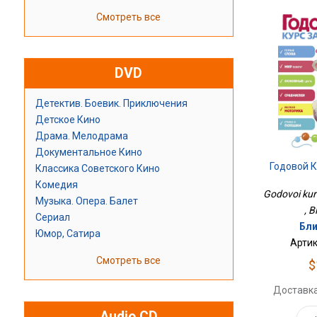
Смотреть все
DVD
Детектив. Боевик. Приключения
Детское Кино
Драма. Мелодрама
Документальное Кино
Годовой К
Классика Советского Кино
Комедия
Godovoi kurs
Музыка. Опера. Балет
, B
Сериал
Бли
Юмор, Сатира
Артик
Смотреть все
$
Доставка
Audio CD