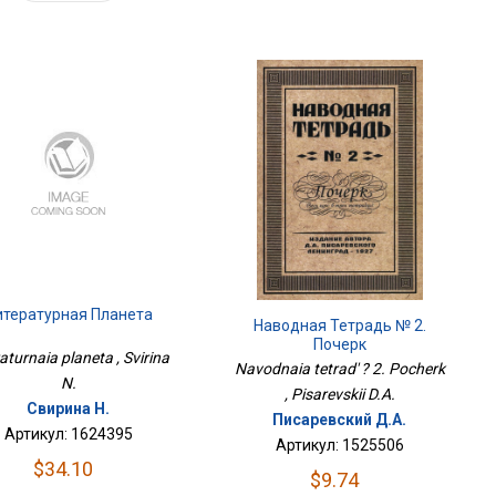
итературная Планета
Наводная Тетрадь № 2.
Почерк
raturnaia planeta , Svirina
Navodnaia tetrad' ? 2. Pocherk
N.
, Pisarevskii D.A.
Свирина Н.
Писаревский Д.А.
Артикул: 1624395
Артикул: 1525506
$34.10
$9.74