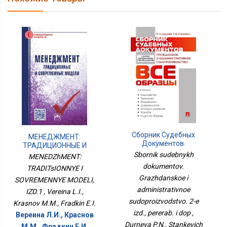
Сборник Судебных
МЕНЕДЖМЕНТ:
Документов.
ТРАДИЦИОННЫЕ И
Гражданское И
СОВРЕМЕННЫЕ
Sbornik sudebnykh
MENEDZhMENT:
Административное
МОДЕЛИ, ИЗД.1
dokumentov.
TRADITsIONNYE I
Судопроизводство. 2-Е
Изд., Перераб. И Доп
Grazhdanskoe i
SOVREMENNYE MODELI,
administrativnoe
IZD.1 , Vereina L.I.,
sudoproizvodstvo. 2-e
Krasnov M.M., Fradkin E.I.
izd., pererab. i dop ,
Вереина Л.И., Краснов
Durneva P.N., Stankevich
М.М., Фрадкин Е.И.