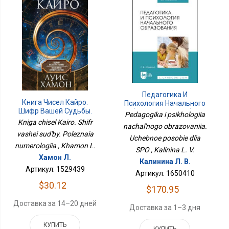
Педагогика И
Книга Чисел Кайро.
Психология Начального
Шифр Вашей Судьбы.
Образования. Учебное
Pedagogika i psikhologiia
Полезная Нумерология
Пособие Для СПО
Kniga chisel Kairo. Shifr
nachal'nogo obrazovaniia.
vashei sud'by. Poleznaia
Uchebnoe posobie dlia
numerologiia , Khamon L.
SPO , Kalinina L. V.
Хамон Л.
Калинина Л. В.
Артикул: 1529439
Артикул: 1650410
$30.12
$170.95
Доставка за 14–20 дней
Доставка за 1–3 дня
КУПИТЬ