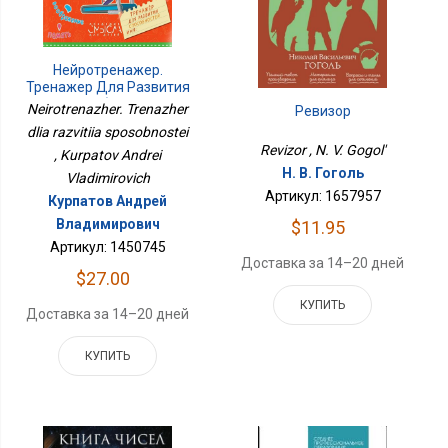
Нейротренажер.
Тренажер Для Развития
Способностей
Neirotrenazher. Trenazher
Ревизор
dlia razvitiia sposobnostei
Revizor , N. V. Gogol'
, Kurpatov Andrei
Н. В. Гоголь
Vladimirovich
Артикул: 1657957
Курпатов Андрей
Владимирович
$11.95
Артикул: 1450745
Доставка за 14–20 дней
$27.00
КУПИТЬ
Доставка за 14–20 дней
КУПИТЬ