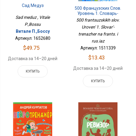
Сад Медуз
500 Французских Слов.
Уровень 1. Словарь-
Sad meduz , Vitale
Тренажер На Франц. И
500 frantsuzskikh slov.
Рус.яз
P.,Bossu
Uroven' 1. Slovar'-
Витале П.,Боссу
trenazher na frants. i
Артикул: 1652680
rus.iaz
$49.75
Артикул: 1511339
$13.43
Доставка за 14–20 дней
Доставка за 14–20 дней
КУПИТЬ
КУПИТЬ