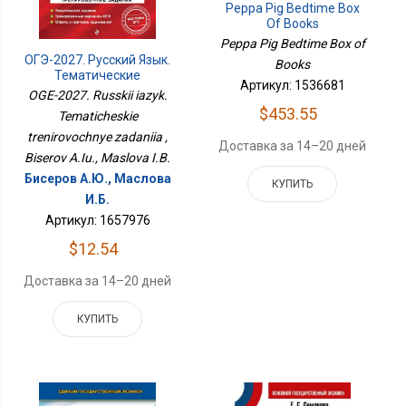
Peppa Pig Bedtime Box
Of Books
Peppa Pig Bedtime Box of
ОГЭ-2027. Русский Язык.
Books
Тематические
Артикул: 1536681
Тренировочные
OGE-2027. Russkii iazyk.
Задания
$453.55
Tematicheskie
trenirovochnye zadaniia ,
Доставка за 14–20 дней
Biserov A.Iu., Maslova I.B.
Бисеров А.Ю., Маслова
КУПИТЬ
И.Б.
Артикул: 1657976
$12.54
Доставка за 14–20 дней
КУПИТЬ