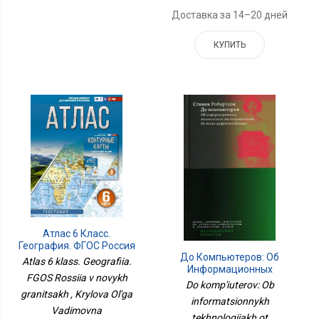
Доставка за 14–20 дней
КУПИТЬ
Атлас 6 Класс.
География. ФГОС Россия
До Компьютеров: Об
В Новых Границах
Atlas 6 klass. Geografiia.
Информационных
FGOS Rossiia v novykh
Технологиях От
Do komp'iuterov: Ob
Письменности До Эпохи
granitsakh , Krylova Ol'ga
informatsionnykh
Цифровых Данных
Vadimovna
tekhnologiiakh ot