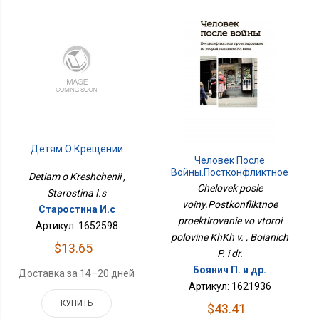
Детям О Крещении
Человек После
Войны.Постконфликтное
Detiam o Kreshchenii ,
Проектирование Во
Chelovek posle
Starostina I.s
Второй Половине ХХ В.
voiny.Postkonfliktnoe
Старостина И.с
proektirovanie vo vtoroi
Артикул: 1652598
polovine KhKh v. , Boianich
$13.65
P. i dr.
Боянич П. и др.
Доставка за 14–20 дней
Артикул: 1621936
КУПИТЬ
$43.41