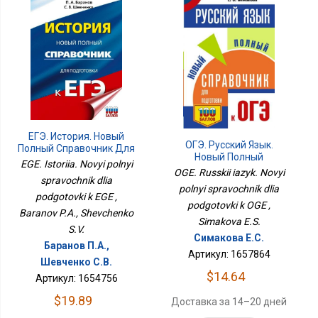
ЕГЭ. История. Новый
ОГЭ. Русский Язык.
Полный Справочник Для
Новый Полный
Подготовки К ЕГЭ
EGE. Istoriia. Novyi polnyi
Справочник Для
OGE. Russkii iazyk. Novyi
spravochnik dlia
Подготовки К ОГЭ
polnyi spravochnik dlia
podgotovki k EGE ,
podgotovki k OGE ,
Baranov P.A., Shevchenko
Simakova E.S.
S.V.
Симакова Е.С.
Баранов П.А.,
Артикул: 1657864
Шевченко С.В.
$14.64
Артикул: 1654756
$19.89
Доставка за 14–20 дней