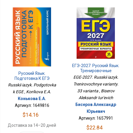
ЕГЭ-2027. Русский Язык.
Тренировочные
Русский Язык.
Варианты. 33 Варианта
EGE-2027. Russkii iazyk.
Подготовка К ЕГЭ
Trenirovochnye varianty.
Russkii iazyk. Podgotovka
33 varianta , Biserov
k EGE , Kon'kova E.A.
Aleksandr Iur'evich
Конькова Е.А.
Бисеров Александр
Артикул: 1649816
Юрьевич
$14.16
Артикул: 1657991
Доставка за 14–20 дней
$22.84