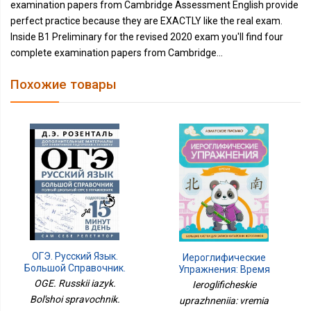
examination papers from Cambridge Assessment English provide
perfect practice because they are EXACTLY like the real exam.
Inside B1 Preliminary for the revised 2020 exam you'll find four
complete examination papers from Cambridge...
Похожие товары
ОГЭ. Русский Язык.
Иероглифические
Большой Справочник.
Упражнения: Время
Полный Школьный Курс
OGE. Russkii iazyk.
Ieroglificheskie
В Упражнениях
Bol'shoi spravochnik.
uprazhneniia: vremia