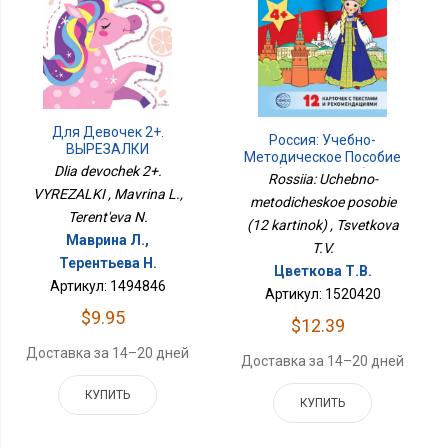
Для Девочек 2+.
Россия: Учебно-
ВЫРЕЗАЛКИ
Методическое Пособие
Dlia devochek 2+.
(12 Картинок)
Rossiia: Uchebno-
VYREZALKI , Mavrina L.,
metodicheskoe posobie
Terent'eva N.
(12 kartinok) , Tsvetkova
Маврина Л.,
T.V.
Терентьева Н.
Цветкова Т.В.
Артикул: 1494846
Артикул: 1520420
$9.95
$12.39
Доставка за 14–20 дней
Доставка за 14–20 дней
КУПИТЬ
КУПИТЬ