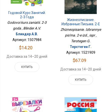
Годовой Курс Занятий.
2-3 Года
Жизнеописание.
Godovoi kurs zaniatii. 2-3
Избранные Письма. 2-Е
goda , Blinder A.V.
Изд., Испр
Zhizneopisanie. Izbrannye
Блиндер А.В.
pis'ma. 2-e izd., ispr ,
Артикул: 1507984
Terstegen G.
Терстеген Г.
$14.20
Артикул: 1521909
Доставка за 14–20 дней
$67.09
КУПИТЬ
Доставка за 14–20 дней
КУПИТЬ