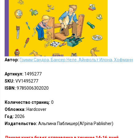
Автор:
Гримм Сандра, Бансер Неле, Айнвольт Илона, Хофманн
Артикул:
1495277
SKU:
VV1495277
ISBN:
9785006302020
Количество страниц:
0
Обложка:
Hardcover
Год:
2026
Издательство:
Альпина Паблишер(Al'pina Pablisher)
Данная книга будет отправлена в течение 14-16 дней.