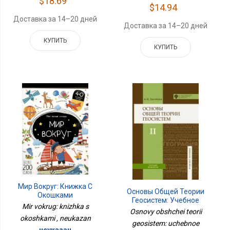
$18.69
$14.94
Доставка за 14–20 дней
Доставка за 14–20 дней
КУПИТЬ
КУПИТЬ
Мир Вокруг: Книжка С
Основы Общей Теории
Окошками
Геосистем: Учебное
Mir vokrug: knizhka s
Пособие В 2-Х Частях.
Osnovy obshchei teorii
Ч.2
okoshkami , neukazan
geosistem: uchebnoe