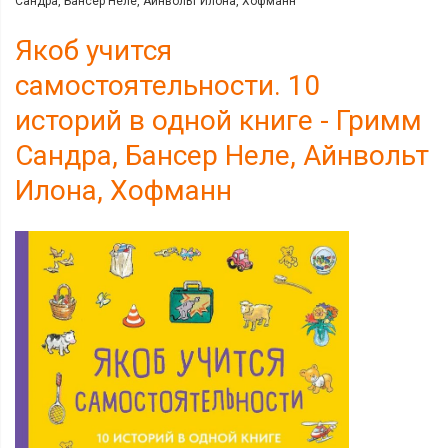
Сандра, Бансер Неле, Айнвольт Илона, Хофманн
Якоб учится
самостоятельности. 10
историй в одной книге - Гримм
Сандра, Бансер Неле, Айнвольт
Илона, Хофманн