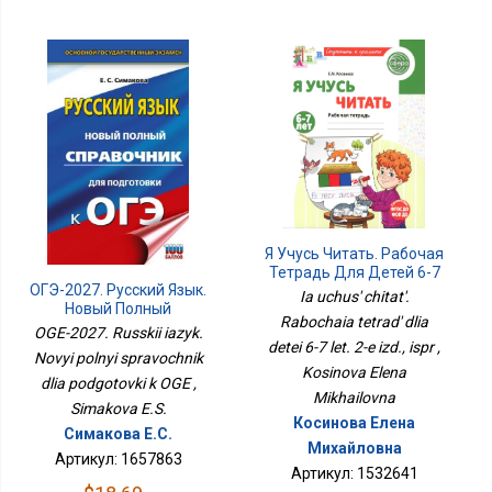
Я Учусь Читать. Рабочая
Тетрадь Для Детей 6-7
ОГЭ-2027. Русский Язык.
Лет. 2-Е Изд., Испр
Ia uchus' chitat'.
Новый Полный
Rabochaia tetrad' dlia
Справочник Для
OGE-2027. Russkii iazyk.
Подготовки К ОГЭ
detei 6-7 let. 2-e izd., ispr ,
Novyi polnyi spravochnik
Kosinova Elena
dlia podgotovki k OGE ,
Mikhailovna
Simakova E.S.
Косинова Елена
Симакова Е.С.
Михайловна
Артикул: 1657863
Артикул: 1532641