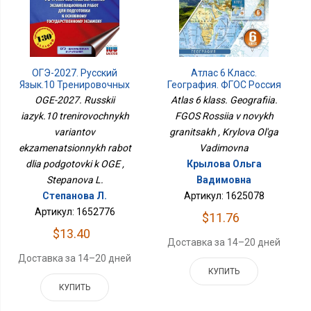
ОГЭ-2027. Русский
Атлас 6 Класс.
Язык.10 Тренировочных
География. ФГОС Россия
Вариантов
В Новых Границах
OGE-2027. Russkii
Atlas 6 klass. Geografiia.
Экзаменационных
iazyk.10 trenirovochnykh
FGOS Rossiia v novykh
Работ Для Подготовки К
variantov
ОГЭ
granitsakh , Krylova Ol'ga
ekzamenatsionnykh rabot
Vadimovna
dlia podgotovki k OGE ,
Крылова Ольга
Stepanova L.
Вадимовна
Степанова Л.
Артикул: 1625078
Артикул: 1652776
$11.76
$13.40
Доставка за 14–20 дней
Доставка за 14–20 дней
КУПИТЬ
КУПИТЬ