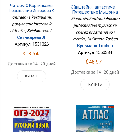
Читаем С Картинками:
Эйнштейн.Фантастическое
Повышение Интереса К
Путешествие Мышонка
Чтению
Chitaem s kartinkami:
Через Пространство И
Einshtein.Fantasticheskoe
Время
povyshenie interesa k
puteshestvie myshonka
chteniiu , Svichkareva L.
cherez prostranstvo i
Свичкарева Л.
vremia , Kul'mann Torben
Артикул: 1531326
Кульманн Торбен
Артикул: 1550384
$13.64
$48.97
Доставка за 14–20 дней
Доставка за 14–20 дней
КУПИТЬ
КУПИТЬ