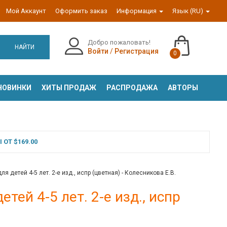
Мой Аккаунт
Оформить заказ
Информация
Язык (RU)
Добро пожаловать!
НАЙТИ
Войти
/
Регистрация
0
НОВИНКИ
ХИТЫ ПРОДАЖ
РАСПРОДАЖА
АВТОРЫ
ОТ $169.00
я детей 4-5 лет. 2-е изд., испр (цветная) - Колесникова Е.В.
тей 4-5 лет. 2-е изд., испр