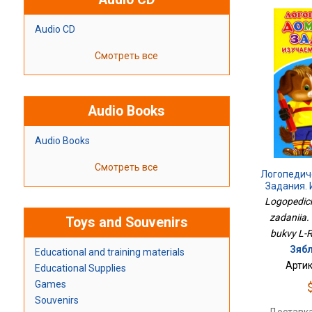
Audio CD
Смотреть все
Audio Books
Audio Books
Смотреть все
Логопедич
Задания. 
Б
Logopedic
zadaniia.
Toys and Souvenirs
bukvy L-R 
Зябл
Educational and training materials
Артик
Educational Supplies
Games
Souvenirs
Доставка