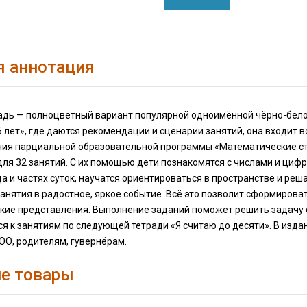
я аннотация
адь — полноцветный вариант популярной одноимённой чёрно-бело
5 лет», где даются рекомендации и сценарии занятий, она входит
ия парциальной образовательной программы «Математические сту
ля 32 занятий. С их помощью дети познакомятся с числами и цифр
а и частях суток, научатся ориентироваться в пространстве и реш
анятия в радостное, яркое событие. Всё это позволит сформирова
кие представления. Выполнение заданий поможет решить задачу
ся к занятиям по следующей тетради «Я считаю до десяти». В изд
ОО, родителям, гувернёрам.
е товары