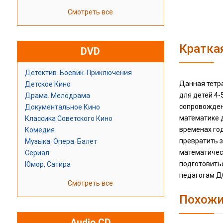
Смотреть все
Кратка
DVD
Детектив. Боевик. Приключения
Данная тетр
Детское Кино
для детей 4-
Драма. Мелодрама
сопровожден
Документальное Кино
математике д
Классика Советского Кино
временах год
Комедия
превратить з
Музыка. Опера. Балет
математичес
Сериал
подготовить
Юмор, Сатира
педагогам Д
Смотреть все
Похожи
Audio CD