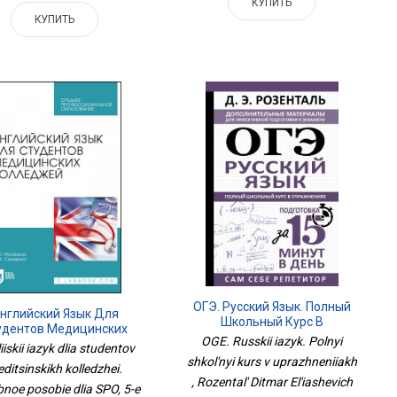
КУПИТЬ
КУПИТЬ
ОГЭ. Русский Язык. Полный
нглийский Язык Для
Школьный Курс В
удентов Медицинских
Упражнениях
OGE. Russkii iazyk. Polnyi
олледжей. Учебное
iiskii iazyk dlia studentov
бие Для СПО, 5-Е Изд.,
shkol'nyi kurs v uprazhneniiakh
ditsinskikh kolledzhei.
Стер.
, Rozental' Ditmar El'iashevich
noe posobie dlia SPO, 5-e