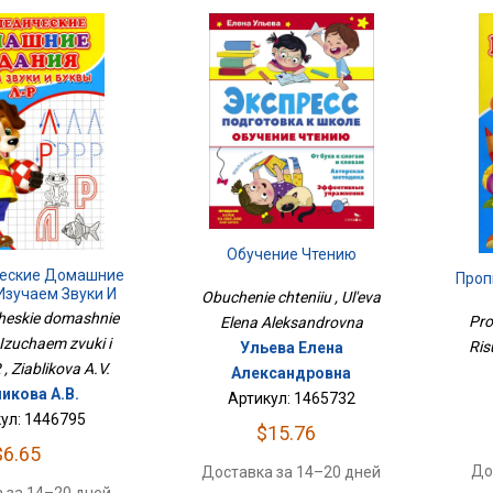
Обучение Чтению
еские Домашние
Проп
Изучаем Звуки И
Obuchenie chteniiu , Ul'eva
уквы Л-Р
heskie domashnie
Pro
Elena Aleksandrovna
 Izuchaem zvuki i
Ris
Ульева Елена
, Ziablikova A.V.
Александровна
икова А.В.
Артикул: 1465732
ул: 1446795
$15.76
$6.65
До
Доставка за 14–20 дней
 за 14–20 дней