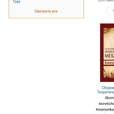
Toys
Смотреть все
Сборни
Теоретич
Кинематика.
Sborn
Из
teoretich
Kinematika.