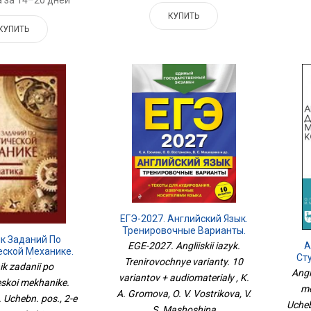
КУПИТЬ
КУПИТЬ
ЕГЭ-2027. Английский Язык.
Тренировочные Варианты.
к Заданий По
10 Вариантов +
А
EGE-2027. Angliiskii iazyk.
еской Механике.
Аудиоматериалы
Ст
Trenirovochnye varianty. 10
 Учебн. Пос., 2-Е
ik zadanii po
К
Angl
д., Испр.
variantov + audiomaterialy , K.
Посо
eskoi mekhanike.
me
A. Gromova, O. V. Vostrikova, V.
 Uchebn. pos., 2-e
Ucheb
S. Mashoshina