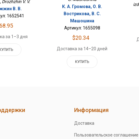
. , Drozhzhin V. V.
izd
К. А. Громова, О. В.
жжин В. В.
Вострикова, В. С.
ул: 1652541
Машошина
68.95
Артикул: 1655098
ка за 1–3 дня
$20.34
Д
Доставка за 14–20 дней
КУПИТЬ
КУПИТЬ
оддержки
Информация
Доставка
Пользовательское соглашение