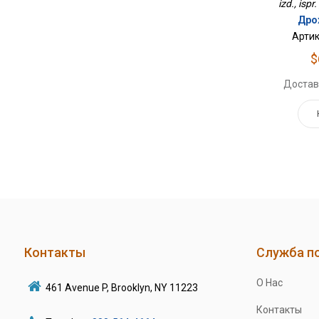
izd., ispr
Дро
Артик
$
Достав
Контакты
Служба п
О Нас
461 Avenue P, Brooklyn, NY 11223
Контакты