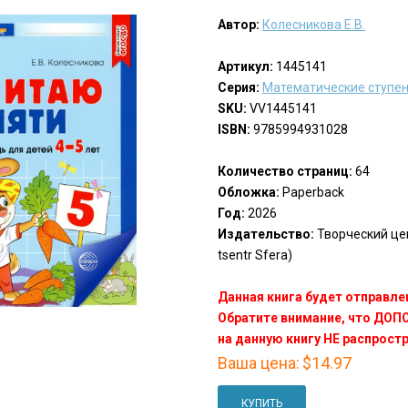
Автор:
Колесникова Е.В.
Артикул:
1445141
Серия:
Математические ступе
SKU:
VV1445141
ISBN:
9785994931028
Количество страниц:
64
Обложка:
Paperback
Год:
2026
Издательство:
Творческий цен
tsentr Sfera)
Данная книга будет отправлен
Обратите внимание, что ДО
на данную книгу НЕ распрост
Ваша цена:
$14.97
КУПИТЬ