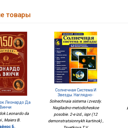
е товары
Солнечная Система И
Звезды. Наглядно-
Методическое Пособие. 2-Е
Solnechnaia sistema i zvezdy.
док Леонардо Да
Изд., Испр (12
Винчи
Nagliadno-metodicheskoe
Демонстрационных
dok Leonardo da
posobie. 2-e izd., ispr (12
Картинок)
i , Maiers B.
demonstratsionnykh kartinok) ,
айерс Б.
Tsvetkova T.V.