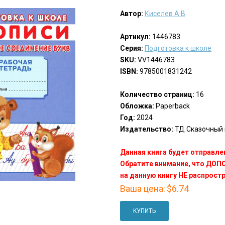
Автор:
Киселев А.В
Артикул:
1446783
Серия:
Подготовка к школе
SKU:
VV1446783
ISBN:
9785001831242
Количество страниц:
16
Обложка:
Paperback
Год:
2024
Издательство:
ТД Сказочный м
Данная книга будет отправлен
Обратите внимание, что ДО
на данную книгу НЕ распрост
Ваша цена:
$6.74
КУПИТЬ