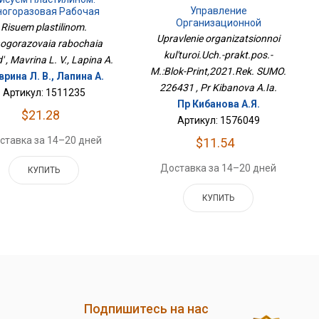
Управление
огоразовая Рабочая
Организационной
Тетрадь
Risuem plastilinom.
Культурой.Уч.-Практ.пос.-
Upravlenie organizatsionnoi
ogorazovaia rabochaia
М.:Блок-Принт,2021.Рек.
kul'turoi.Uch.-prakt.pos.-
СУМО. 226431
' , Mavrina L. V., Lapina A.
M.:Blok-Print,2021.Rek. SUMO.
рина Л. В., Лапина А.
226431 , Pr Kibanova A.Ia.
Артикул: 1511235
Пр Кибанова А.Я.
$21.28
Артикул: 1576049
ставка за 14–20 дней
$11.54
Доставка за 14–20 дней
КУПИТЬ
КУПИТЬ
Подпишитесь на нас