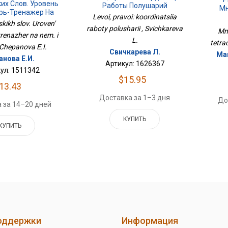
их Слов. Уровень
Работы Полушарий
Мн
арь-Тренажер На
Levoi, pravoi: koordinatsiia
. И Рус.яз
kikh slov. Uroven'
raboty polusharii , Svichkareva
Mn
trenazher na nem. i
L.
tetrad
, Chepanova E.I.
Свичкарева Л.
Мав
анова Е.И.
Артикул: 1626367
ул: 1511342
$15.95
13.43
Доставка за 1–3 дня
До
 за 14–20 дней
КУПИТЬ
КУПИТЬ
оддержки
Информация