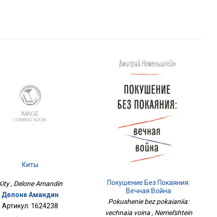
Киты
Покушение Без Покаяния:
Kity , Delone Amandin
Вечная Война
Делоне Амандин
Pokushenie bez pokaianiia:
Артикул: 1624238
vechnaia voina , Nemel'shtein