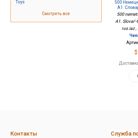
Toys
500 Немецк
А1. Слов
Нем
Смотреть все
500 nemets
A1. Slovar'-
rus.iaz 
Чеп
Артик
$
Доставка
Контакты
Служба п