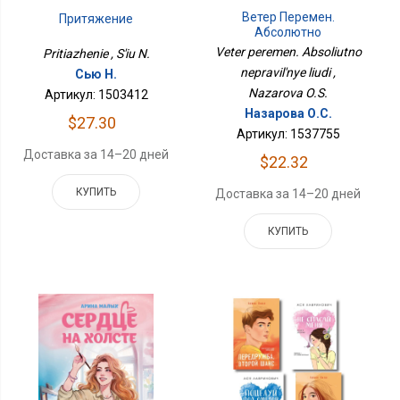
Ветер Перемен.
Притяжение
Абсолютно
Неправильные Люди
Veter peremen. Absoliutno
Pritiazhenie , S'iu N.
nepravil'nye liudi ,
Сью Н.
Nazarova O.S.
Артикул: 1503412
Назарова О.С.
$27.30
Артикул: 1537755
Доставка за 14–20 дней
$22.32
КУПИТЬ
Доставка за 14–20 дней
КУПИТЬ