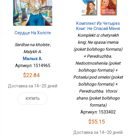
Комплект Из Четырех
Книг: Не Спасай Меня
Сердце На Холсте
(покет Большого
Komplekt iz chetyrekh
Формата) +
knig: Ne spasai menia
Передружба.
Serdtse na kholste ,
(poket bol'shogo formata)
Недоотношения (покет
Malykh A.
Большого Формата) +
+ Peredruzhba.
Малых А.
Поцелуй Под Омелой
Nedootnosheniia (poket
(покет Большого
Артикул: 1514965
Формата) +
bol'shogo formata) +
$22.84
Передружба. Второй
Potselui pod omeloi (poket
Шанс (покет Большого
bol'shogo formata) +
Формата)
Доставка за 14–20 дней
Peredruzhba. Vtoroi
shans (poket bol'shogo
КУПИТЬ
formata)
Артикул: 1533402
$55.15
Доставка за 14–20 дней