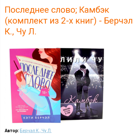
Последнее слово; Камбэк
(комплект из 2-х книг) - Берчэл
К., Чу Л.
Автор:
Берчэл К., Чу Л.