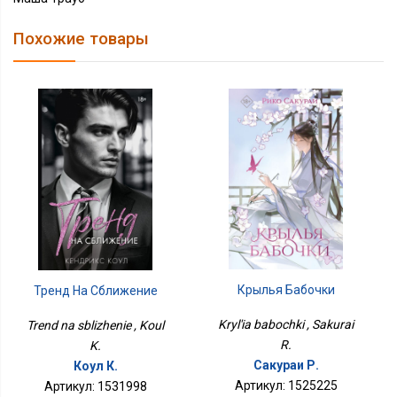
Похожие товары
Крылья Бабочки
Тренд На Сближение
Kryl'ia babochki , Sakurai
Trend na sblizhenie , Koul
R.
K.
Сакураи Р.
Коул К.
Артикул: 1525225
Артикул: 1531998