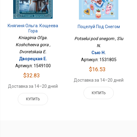
Княгиня Ольга. Кощеева
Поцелуй Под Снегом
Гора
Kniaginia Ol'ga.
Potselui pod snegom , S'iu
Koshcheeva gora ,
N.
Dvoretskaia E.
Сью Н.
Дворецкая Е.
Артикул: 1531805
Артикул: 1549100
$16.53
$32.83
Доставка за 14–20 дней
Доставка за 14–20 дней
КУПИТЬ
КУПИТЬ