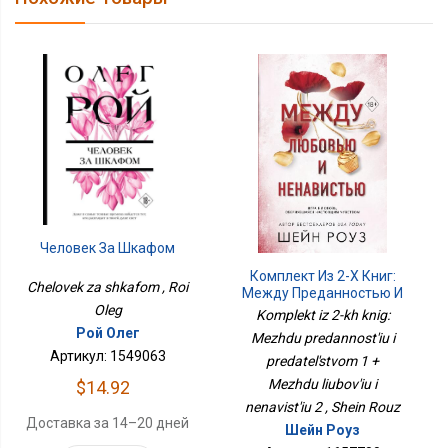
Человек За Шкафом
Комплект Из 2-Х Книг:
Chelovek za shkafom , Roi
Между Преданностью И
Oleg
Предательством 1 +
Komplekt iz 2-kh knig:
Между Любовью И
Рой Олег
Mezhdu predannost'iu i
Ненавистью 2
Артикул: 1549063
predatel'stvom 1 +
Mezhdu liubov'iu i
$14.92
nenavist'iu 2 , Shein Rouz
Доставка за 14–20 дней
Шейн Роуз