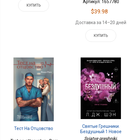
Артикул: 1657780
КУПИТЬ
$39.98
Доставка за 14–20 дней
КУПИТЬ
Святые Грешники.
Тест На Отцовство
Бездушный 1 Новое
Оформление
Sviatye greshniki.