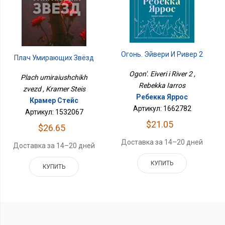
Огонь. Эйвери И Ривер 2
Плач Умирающих Звёзд
Ogon'. Eiveri i River 2 ,
Plach umiraiushchikh
Rebekka Iarros
zvezd , Kramer Steis
Ребекка Яррос
Крамер Стейс
Артикул: 1662782
Артикул: 1532067
$21.05
$26.65
Доставка за 14–20 дней
Доставка за 14–20 дней
КУПИТЬ
КУПИТЬ