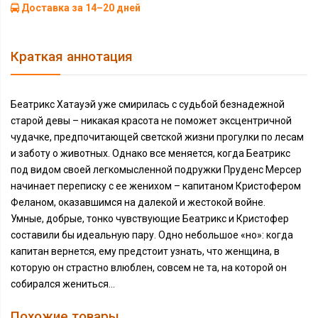
Доставка за 14–20 дней
Краткая аннотация
Беатрикс Хатауэй уже смирилась с судьбой безнадежной
старой девы – никакая красота не поможет эксцентричной
чудачке, предпочитающей светской жизни прогулки по лесам
и заботу о животных. Однако все меняется, когда Беатрикс
под видом своей легкомысленной подружки Пруденс Мерсер
начинает переписку с ее женихом – капитаном Кристофером
Феланом, оказавшимся на далекой и жестокой войне.
Умные, добрые, тонко чувствующие Беатрикс и Кристофер
составили бы идеальную пару. Одно небольшое «но»: когда
капитан вернется, ему предстоит узнать, что женщина, в
которую он страстно влюблен, совсем не та, на которой он
собирался жениться...
Похожие товары