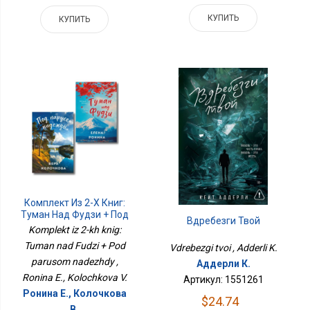
КУПИТЬ
КУПИТЬ
Комплект Из 2-Х Книг:
Туман Над Фудзи + Под
Вдребезги Твой
Парусом Надежды
Komplekt iz 2-kh knig:
Tuman nad Fudzi + Pod
Vdrebezgi tvoi , Adderli K.
parusom nadezhdy ,
Аддерли К.
Ronina E., Kolochkova V.
Артикул: 1551261
Ронина Е., Колочкова
$24.74
В.