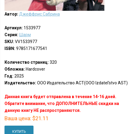
Автор:
Джеффрис Сабрина
Артикул:
1533977
Серия:
Шарм
SKU:
VV1533977
ISBN:
9785171677541
Количество страниц:
320
Обложка:
Hardcover
Год:
2025
Издательство:
ООО Издательство АСТ(OOO Izdatel'stvo AST)
Данная книга будет отправлена в течение 14-16 дней.
Обратите внимание, что ДОПОЛНИТЕЛЬНЫЕ скидки на
данную книгу НЕ распространяются.
Ваша цена:
$21.11
КУПИТЬ