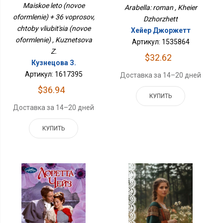
Вопросов, Чтобы
Maiskoe leto (novoe
Arabella: roman , Kheier
Влюбиться (новое
oformlenie) + 36 voprosov,
Оформление)
Dzhorzhett
chtoby vliubit'sia (novoe
Хейер Джоржетт
oformlenie) , Kuznetsova
Артикул: 1535864
Z.
$32.62
Кузнецова З.
Артикул: 1617395
Доставка за 14–20 дней
$36.94
КУПИТЬ
Доставка за 14–20 дней
КУПИТЬ