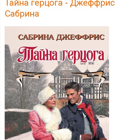
Тайна герцога - Джеффрис
Сабрина