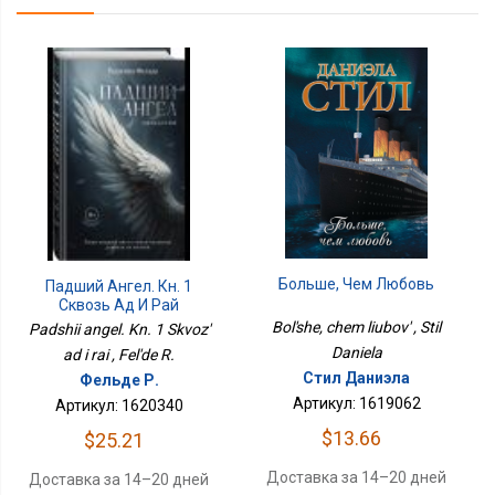
Больше, Чем Любовь
Падший Ангел. Кн. 1
Сквозь Ад И Рай
Bol'she, chem liubov' , Stil
Padshii angel. Kn. 1 Skvoz'
Daniela
ad i rai , Fel'de R.
Стил Даниэла
Фельде Р.
Артикул: 1619062
Артикул: 1620340
$13.66
$25.21
Доставка за 14–20 дней
Доставка за 14–20 дней