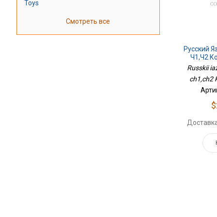
Toys
Смотреть все
Русский Я
Ч1,ч2 К
Russkii ia
ch1,ch2 
Арти
$
Доставка