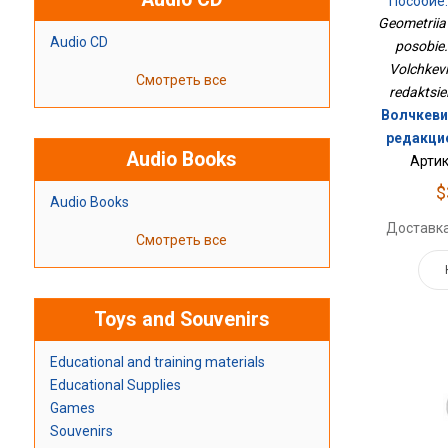
Пособие.
Geometriia
Audio CD
posobie.
Volchkevi
Смотреть все
redaktsie
Волчкевич
редакци
Audio Books
Артик
$
Audio Books
Доставка
Смотреть все
Toys and Souvenirs
Educational and training materials
Educational Supplies
Games
Souvenirs