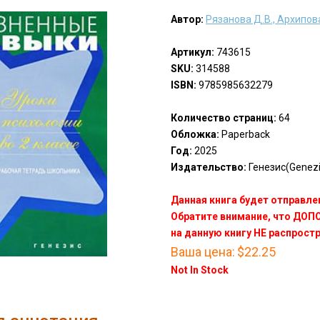
Автор:
Рязанова Д.В., Архипова
Артикул:
743615
SKU:
314588
ISBN:
9785985632279
Количество страниц:
64
Обложка:
Paperback
Год:
2025
Издательство:
Генезис(Genezi
Данная книга будет отправлен
Обратите внимание, что ДО
на данную книгу НЕ распрост
Ваша цена:
$22.25
Not In Stock