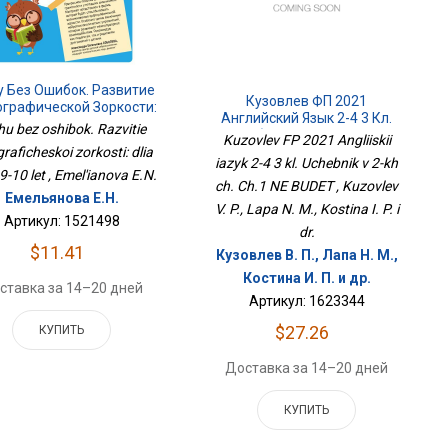
 Без Ошибок. Развитие
Кузовлев ФП 2021
графической Зоркости:
Английский Язык 2-4 3 Кл.
Для Детей 9-10 Лет
hu bez oshibok. Razvitie
Учебник В 2-Х Ч. Ч.1 НЕ
Kuzovlev FP 2021 Angliiskii
raficheskoi zorkosti: dlia
БУДЕТ
iazyk 2-4 3 kl. Uchebnik v 2-kh
 9-10 let , Emel'ianova E.N.
ch. Ch.1 NE BUDET , Kuzovlev
Емельянова Е.Н.
V. P., Lapa N. M., Kostina I. P. i
Артикул: 1521498
dr.
$11.41
Кузовлев В. П., Лапа Н. М.,
Костина И. П. и др.
ставка за 14–20 дней
Артикул: 1623344
$27.26
КУПИТЬ
Доставка за 14–20 дней
КУПИТЬ