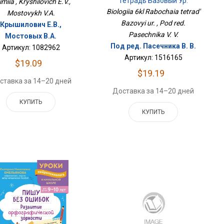
Тетрадь Базовый Ур.
miia , Kryshilovich E.V.,
Biologiia 6kl Rabochaia tetrad'
Mostovykh V.A.
Bazovyi ur. , Pod red.
Крышилович Е.В.,
Pasechnika V. V.
Мостовых В.А.
Под ред. Пасечника В. В.
Артикул: 1082962
Артикул: 1516165
$19.09
$19.19
ставка за 14–20 дней
Доставка за 14–20 дней
КУПИТЬ
КУПИТЬ