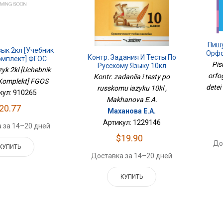
Пишу
зык 2кл [Учебник
Орфо
Контр. Задания И Тесты По
омплект] ФГОС
Pis
Русскому Языку 10кл
zyk 2kl [Uchebnik
orfog
Kontr. zadaniia i testy po
Komplekt] FGOS
detei
russkomu iazyku 10kl ,
кул: 910265
Makhanova E.A.
20.77
Маханова Е.А.
Артикул: 1229146
 за 14–20 дней
$19.90
До
КУПИТЬ
Доставка за 14–20 дней
КУПИТЬ