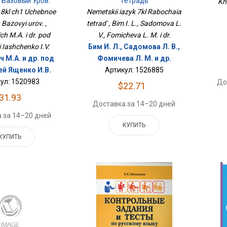
 Базовый Уров.
Тетрадь
Khi
 8kl ch1 Uchebnoe
Nemetskii iazyk 7kl Rabochaia
 Bazovyi urov. ,
tetrad' , Bim I. L., Sadomova L.
ch M.A. i dr. pod
V., Fomicheva L. M. i dr.
i Iashchenko I.V.
Бим И. Л., Садомова Л. В.,
 М.А. и др. под
Фомичева Л. М. и др.
ей Ященко И.В.
Артикул: 1526885
ул: 1520983
До
$22.71
31.93
Доставка за 14–20 дней
 за 14–20 дней
КУПИТЬ
КУПИТЬ