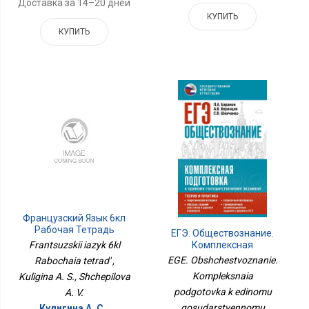
Доставка за 14–20 дней
КУПИТЬ
КУПИТЬ
Французский Язык 6кл
Рабочая Тетрадь
ЕГЭ. Обществознание.
Комплексная
Frantsuzskii iazyk 6kl
Подготовка К Единому
EGE. Obshchestvoznanie.
Rabochaia tetrad' ,
Государственному
Kompleksnaia
Kuligina A. S., Shchepilova
Экзамену: Теория И
podgotovka k edinomu
Практика
A. V.
gosudarstvennomu
Кулигина А. С.,