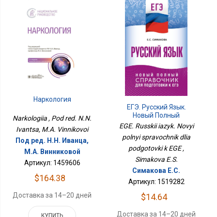
Наркология
ЕГЭ. Русский Язык.
Новый Полный
Narkologiia , Pod red. N.N.
Справочник Для
EGE. Russkii iazyk. Novyi
Ivantsa, M.A. Vinnikovoi
Подготовки К ЕГЭ
polnyi spravochnik dlia
Под ред. Н.Н. Иванца,
podgotovki k EGE ,
М.А. Винниковой
Simakova E.S.
Артикул: 1459606
Симакова Е.С.
$164.38
Артикул: 1519282
Доставка за 14–20 дней
$14.64
Доставка за 14–20 дней
КУПИТЬ