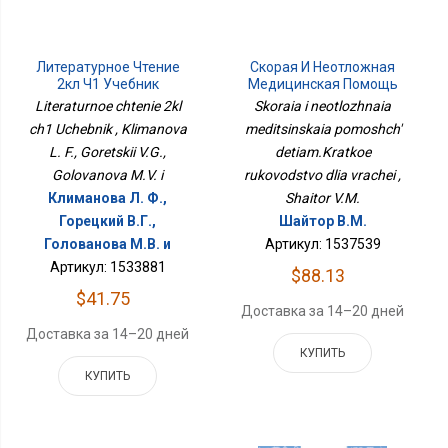
Литературное Чтение
Скорая И Неотложная
2кл Ч1 Учебник
Медицинская Помощь
Детям.Краткое
Literaturnoe chtenie 2kl
Skoraia i neotlozhnaia
Руководство Для
ch1 Uchebnik , Klimanova
meditsinskaia pomoshch'
Врачей
L. F., Goretskii V.G.,
detiam.Kratkoe
Golovanova M.V. i
rukovodstvo dlia vrachei ,
Климанова Л. Ф.,
Shaitor V.M.
Горецкий В.Г.,
Шайтор В.М.
Голованова М.В. и
Артикул: 1537539
Артикул: 1533881
$88.13
$41.75
Доставка за 14–20 дней
Доставка за 14–20 дней
КУПИТЬ
КУПИТЬ