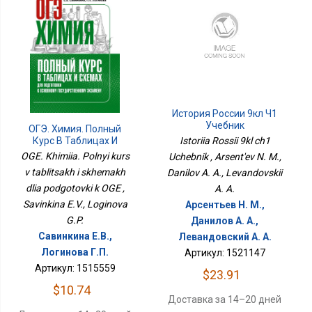
История России 9кл Ч1
Учебник
ОГЭ. Химия. Полный
Курс В Таблицах И
Istoriia Rossii 9kl ch1
Схемах Для Подготовки
OGE. Khimiia. Polnyi kurs
Uchebnik , Arsent'ev N. M.,
К ОГЭ
v tablitsakh i skhemakh
Danilov A. A., Levandovskii
dlia podgotovki k OGE ,
A. A.
Savinkina E.V., Loginova
Арсентьев Н. М.,
G.P.
Данилов А. А.,
Савинкина Е.В.,
Левандовский А. А.
Логинова Г.П.
Артикул: 1521147
Артикул: 1515559
$23.91
$10.74
Доставка за 14–20 дней