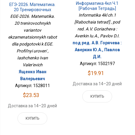
Информатика 4кл Ч.1
ЕГЭ-2026. Математика.
[Рабочая Тетрадь]
20 Тренировочных
Вариантов
Informatika 4kl ch.1
EGE-2026. Matematika.
Экзаменационных
[Rabochaia tetrad'] , pod
20 trenirovochnykh
Работ Для Подготовки К
red. A.V. Goriacheva :
ЕГЭ. Профильный
variantov
Уровень
Averkin Iu.A., Pavlov D.I.
ekzamenatsionnykh rabot
под ред. А.В. Горячева :
dlia podgotovki k EGE.
Аверкин Ю.А., Павлов
Profil'nyi uroven' ,
Д.И.
Iashchenko Ivan
Артикул: 1502197
Valer'evich
Ященко Иван
$19.91
Валерьевич
Доставка за 14–20 дней
Артикул: 1528011
$23.53
КУПИТЬ
Доставка за 14–20 дней
КУПИТЬ