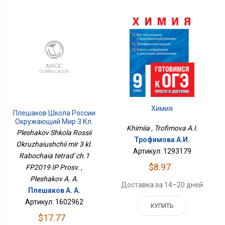
Химия
Плешаков Школа России
Окружающий Мир 3 Кл.
Khimiia , Trofimova A.I.
Рабочая Тетрадь Ч.1
Pleshakov Shkola Rossii
ФП2019 ИП Просв.
Трофимова А.И.
Okruzhaiushchii mir 3 kl.
Артикул: 1293179
Rabochaia tetrad' ch.1
$8.97
FP2019 IP Prosv. ,
Pleshakov A. A.
Доставка за 14–20 дней
Плешаков А. А.
Артикул: 1602962
КУПИТЬ
$17.77