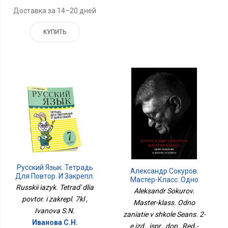
Доставка за 14–20 дней
КУПИТЬ
Русский Язык. Тетрадь
Александр Сокуров.
Для Повтор. И Закрепл.
Мастер-Класс. Одно
7кл
Russkii iazyk. Tetrad' dlia
Занятие В Школе Сеанс.
Aleksandr Sokurov.
2-Е Изд., Испр., Доп
povtor. i zakrepl. 7kl ,
Master-klass. Odno
Ivanova S.N.
zaniatie v shkole Seans. 2-
Иванова С.Н.
e izd., ispr., dop , Red.-