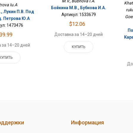
M.V., Bubnova I.A.
Khat
trova Iu.A
Бойкина М.В., Бубнова И.А.
ruk
., Лукин П.В. Под
Артикул: 1533679
Goel
д. Петрова Ю.А
$12.06
ул: 1473476
По
39.99
Доставка за 14–20 дней
Кара
 за 14–20 дней
КУПИТЬ
КУПИТЬ
До
оддержки
Информация