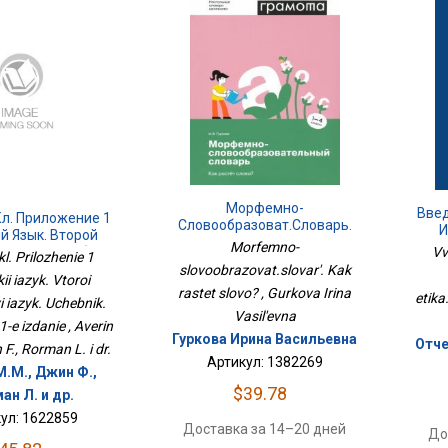
Морфемно-
Вве
Кл. Приложение 1
Словообразоват.словарь.
И
й Язык. Второй
Как Растет Слово?
Morfemno-
Vv
й Язык. Учебник.
kl. Prilozhenie 1
ы 11-Е Издание
slovoobrazovat.slovar'. Kak
i iazyk. Vtoroi
rastet slovo? , Gurkova Irina
etika
i iazyk. Uchebnik.
Vasil'evna
-e izdanie , Averin
Гуркова Ирина Васильевна
Отче
F., Rorman L. i dr.
Артикул: 1382269
М.М., Джин Ф.,
$39.78
ан Л. и др.
ул: 1622859
Доставка за 14–20 дней
До