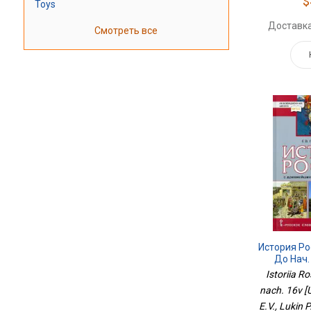
$
Toys
Доставка
Смотреть все
История Рос
До Нач.
Istoriia Ros
nach. 16v [
E.V., Lukin 