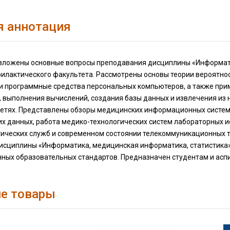
я аннотация
изложены основные вопросы преподавания дисциплины «Информати
илактического факультета. Рассмотрены основы теории вероятнос
и программные средства персональных компьютеров, а также приме
, выполнения вычислений, создания базы данных и извлечения из
сетях. Представлены обзоры медицинских информационных систем
их данных, работа медико-технологических систем лабораторных и
ических служб и современном состоянии телекоммуникационных т
исциплины «Информатика, медицинская информатика, статистика»
нных образовательных стандартов. Предназначен студентам и ас
е товары