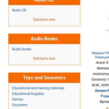
Audio CD
Смотреть все
Audio Books
Audio Books
Аверин 9 
Немецки
Смотреть все
Иностранны
Averin 9 
Горизонт
Nemetski
inostranny
Toys and Souvenirs
Gorizonty 11
M.M., Dzhin 
Educational and training materials
Аверин 
Educational Supplies
Рорм
Games
Артик
Souvenirs