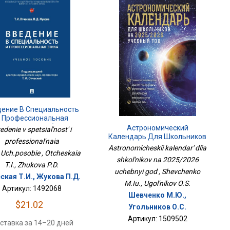
дение В Специальность
 Профессиональная
Этика.Уч.пособие
Астрономический
edenie v spetsial'nost' i
Календарь Для Школьников
professional'naia
На 2025/2026 Учебный Год
Astronomicheskii kalendar' dlia
.Uch.posobie , Otcheskaia
shkol'nikov na 2025/2026
T.I., Zhukova P.D.
uchebnyi god , Shevchenko
ская Т.И., Жукова П.Д.
M.Iu., Ugol'nikov O.S.
Артикул: 1492068
Шевченко М.Ю.,
$21.02
Угольников О.С.
Артикул: 1509502
ставка за 14–20 дней