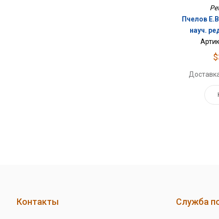
Pe
Пчелов Е.В
науч. ре
Артик
$
Доставка
Контакты
Служба п