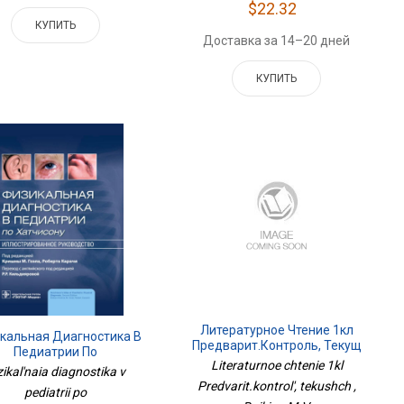
$22.32
КУПИТЬ
Доставка за 14–20 дней
КУПИТЬ
Литературное Чтение 1кл
кальная Диагностика В
Предварит.контроль, Текущ
Педиатрии По
Literaturnoe chtenie 1kl
исону.Иллюстрированное
zikal'naia diagnostika v
Руководство
Predvarit.kontrol', tekushch ,
pediatrii po