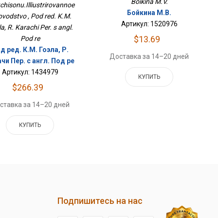
Boikina M.V.
chisonu.Illiustrirovannoe
Бойкина М.В.
ovodstvo , Pod red. K.M.
Артикул: 1520976
a, R. Karachi Per. s angl.
$13.69
Pod re
д ред. К.М. Гоэла, Р.
Доставка за 14–20 дней
чи Пер. с англ. Под ре
Артикул: 1434979
КУПИТЬ
$266.39
ставка за 14–20 дней
КУПИТЬ
Подпишитесь на нас