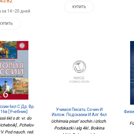
45.82
КУПИТЬ
 за 14–20 дней
КУПИТЬ
сии 6кл С Др. Вр.
Учимся Писать Сочин.и
 16в [Учебник]
Физи
Излож. Подсказки И Алг 4кл
sii 6kl s dr. vr. do
Uchimsia pisat' sochin.i izlozh.
Хатч
Fi
Uchebnik] , Pchelov
Podskazki i alg 4kl , Boikina
P.V. Pod nauch. red.