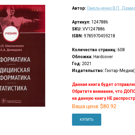
Автор:
Омельченко В.П., Демид
Артикул:
1247886
SKU:
VV1247886
ISBN:
9785970459218
Количество страниц:
608
Обложка:
Hardcover
Год:
2021
Издательство:
Гэотар-Медиа(
Данная книга будет отправлен
Обратите внимание, что ДО
на данную книгу НЕ распрост
Ваша цена:
$80.92
КУПИТЬ