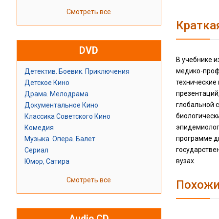
Смотреть все
Кратка
DVD
В учебнике 
медико-проф
Детектив. Боевик. Приключения
технические 
Детское Кино
презентаций
Драма. Мелодрама
глобальной 
Документальное Кино
биологическ
Классика Советского Кино
эпидемиолог
Комедия
программе д
Музыка. Опера. Балет
государстве
Сериал
вузах.
Юмор, Сатира
Смотреть все
Похожи
Audio CD