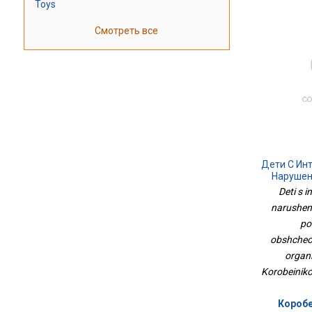
Toys
Смотреть все
Дети С Ин
Нарушен
По
Deti s i
Общеобр
narushen
Орган
po
obshcheo
organi
Korobeiniko
Коробе