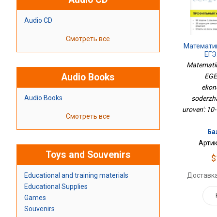
Audio CD
Смотреть все
Математик
ЕГЭ
Экон
Matematik
Содержани
Audio Books
EGE
Уровень
ekon
Audio Books
soderzha
uroven': 10-
Смотреть все
Ба
Артик
Toys and Souvenirs
$
Educational and training materials
Доставка
Educational Supplies
Games
Souvenirs