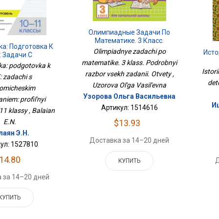
Олимпиадные Задачи По
Математике. 3 Класс.
а: Подготовка К
Подробный Разбор Всех
Olimpiadnye zadachi po
Исто
: Задачи С
Заданий. Ответы
matematike. 3 klass. Podrobnyi
омическим
a: podgotovka k
Istor
ем: Профильный
razbor vsekh zadanii. Otvety ,
: zadachi s
: 10-11 Классы
det
Uzorova Ol'ga Vasil'evna
omicheskim
Узорова Ольга Васильевна
niem: profil'nyi
И
Артикул: 1514616
11 klassy , Balaian
E.N.
$13.93
лаян Э.Н.
Доставка за 14–20 дней
ул: 1527810
14.80
Д
КУПИТЬ
 за 14–20 дней
КУПИТЬ