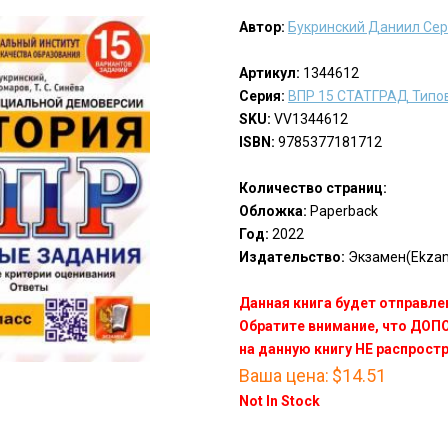
Автор:
Букринский Даниил Се
Артикул:
1344612
Серия:
ВПР 15 СТАТГРАД Типо
SKU:
VV1344612
ISBN:
9785377181712
Количество страниц:
Обложка:
Paperback
Год:
2022
Издательство:
Экзамен(Ekza
Данная книга будет отправлен
Обратите внимание, что ДО
на данную книгу НЕ распрост
Ваша цена:
$14.51
Not In Stock