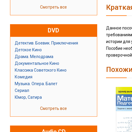
Кратка
Смотреть все
Данное посо
DVD
требованиям
истории для 
Детектив. Боевик. Приключения
Пособие нео
Детское Кино
проверочной
Драма. Мелодрама
Документальное Кино
Похожи
Классика Советского Кино
Комедия
Музыка. Опера. Балет
Сериал
Юмор, Сатира
Смотреть все
Audio CD