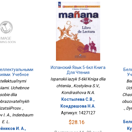
Испанский Язык 5-6кл Книга
теллектуальными
Беля
Для Чтения
иями. Учебное
Уч
Ispanskii iazyk 5-6kl Kniga dlia
собие Для
Час
ntellektual'nymi
Bel
азовательных
chteniia , Kostyleva S.V.,
iiami. Uchebnoe
Uch
изацийПросв.
Kondrashova N.A.
sobie dlia
Chast
Костылева С.В.,
brazovatel'nykh
obuch
Кондрашова Н.А.
zatsiiProsv. ,
., D
Артикул: 1427127
v I. A., Indenbaum
$28.16
E. L.
Беля
йников И. А.,
Ку