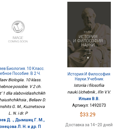
ев Биология. 10 Класс.
ебное Пособие. В 2 Ч.
История И Философия
ть 1 Для Слабовидящих
Науки.Учебник
iaev Biologiia. 10 klass.
Обучающихся
Istoriia i filosofiia
ebnoe posobie. V 2 ch.
nauki.Uchebnik , Il'in V.V.
' 1 dlia slabovidiashchikh
Ильин В.В.
aiushchikhsia , Beliaev D.
Артикул: 1492073
ymshits G. M., Kuznetsova
L. N. i dr. P
$33.29
ев Д. ., Дымшиц Г. М.,
Доставка за 14–20 дней
знецова Л. Н. и др. П