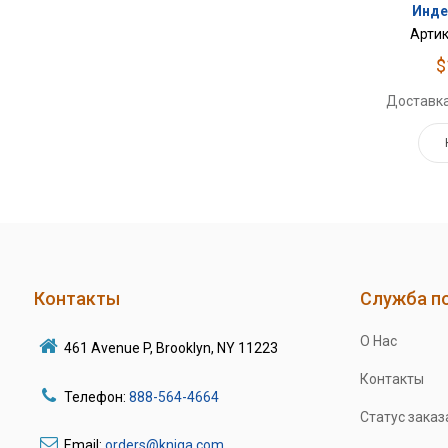
Инде
Артик
$
Доставка
Контакты
Служба п
О Нас
461 Avenue P, Brooklyn, NY 11223
Контакты
Телефон:
888-564-4664
Статус заказ
Email:
orders@kniga.com