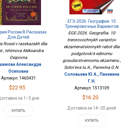
ЕГЭ-2026. География. 10
Тренировочных Вариантов
Экзаменационных Работ
рия России В Рассказах
EGE-2026. Geografiia. 10
Для Подготовки К Единому
Для Детей
trenirovochnykh variantov
Государственному Экзамену
iia Rossii v rasskazakh dlia
ekzamenatsionnykh rabot dlia
ei , Ishimova Aleksandra
podgotovki k edinomu
Osipovna
gosudarstvennomu ekzamenu ,
шимова Александра
Solov'eva Iu.A., Panevina G.N.
Осиповна
Соловьева Ю.А., Паневина
Артикул: 1460431
Г.Н.
$22.95
Артикул: 1513109
$16.20
оставка за 1–3 дня
Доставка за 14–20 дней
КУПИТЬ
КУПИТЬ