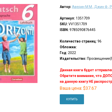
Автор:
Аверин М.М., Джин Ф., 
Артикул:
1351709
SKU:
VV1351709
ISBN:
9785090876445
Количество страниц:
96
Обложка:
Год:
2022
Издательство:
Просвещение(P
Данная книга будет отправлен
Обратите внимание, что ДО
на данную книгу НЕ распрост
Ваша цена:
$37.67
КУПИТЬ