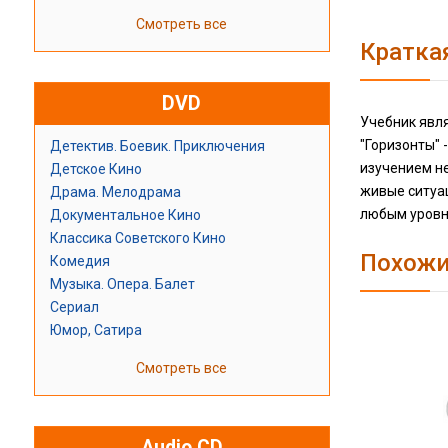
Смотреть все
Кратка
DVD
Учебник явля
"Горизонты" 
Детектив. Боевик. Приключения
изучением не
Детское Кино
живые ситуа
Драма. Мелодрама
любым уровне
Документальное Кино
Классика Советского Кино
Похожи
Комедия
Музыка. Опера. Балет
Сериал
Юмор, Сатира
Смотреть все
Audio CD