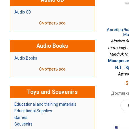
Audio CD
Смотреть все
Алгебра 9к
Ма
Algebra 9k
Audio Books
materialy] ,
Mindiuk N. 
Audio Books
Макарычев
Н. Г., 
Смотреть все
Артик
$
Toys and Souvenirs
Доставка
Educational and training materials
Educational Supplies
Games
Souvenirs