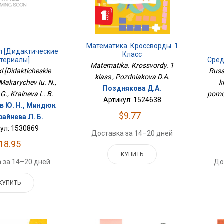
Математика. Кроссворды. 1
л [Дидактические
Класс
териалы]
Сред
Matematika. Krossvordy. 1
Зада
l [Didakticheskie
Russ
klass , Pozdniakova D.A.
 Makarychev Iu. N.,
k
Позднякова Д.А.
G., Kraineva L. B.
pomos
Артикул: 1524638
 Ю. Н., Миндюк
$9.77
Крайнева Л. Б.
ул: 1530869
Доставка за 14–20 дней
18.95
КУПИТЬ
 за 14–20 дней
До
КУПИТЬ