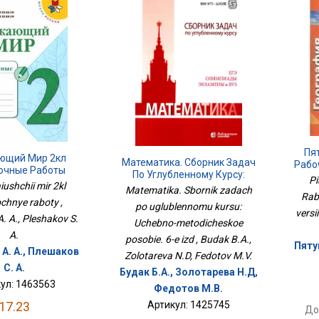
Пят
ющий Мир 2кл
Математика. Сборник Задач
Рабо
очные Работы
По Углубленному Курсу:
Pi
ushchii mir 2kl
Учебно-Методическое
Matematika. Sbornik zadach
Rabo
Пособие. 6-Е Изд
chnye raboty ,
po uglublennomu kursu:
versi
. A., Pleshakov S.
Uchebno-metodicheskoe
A.
posobie. 6-e izd , Budak B.A.,
Пяту
А. А., Плешаков
Zolotareva N.D, Fedotov M.V.
С. А.
Будак Б.А., Золотарева Н.Д,
ул: 1463563
Федотов М.В.
Артикул: 1425745
17.23
До