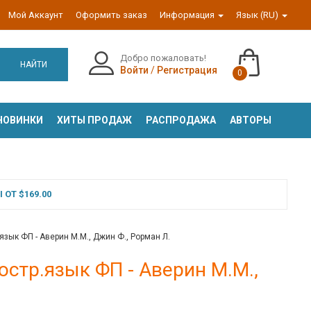
Мой Аккаунт
Оформить заказ
Информация
Язык (RU)
Добро пожаловать!
НАЙТИ
Войти
/
Регистрация
0
НОВИНКИ
ХИТЫ ПРОДАЖ
РАСПРОДАЖА
АВТОРЫ
ОТ $169.00
язык ФП - Аверин М.М., Джин Ф., Рорман Л.
остр.язык ФП - Аверин М.М.,