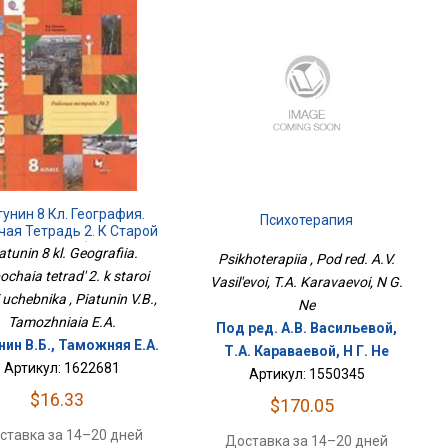
унин 8 Кл. География.
Психотерапия
чая Тетрадь 2. К Старой
Версии Учебника
atunin 8 kl. Geografiia.
Psikhoterapiia , Pod red. A.V.
chaia tetrad' 2. k staroi
Vasil'evoi, T.A. Karavaevoi, N G.
i uchebnika , Piatunin V.B.,
Ne
Tamozhniaia E.A.
Под ред. А.В. Васильевой,
нин В.Б., Таможняя Е.А.
Т.А. Караваевой, Н Г. Не
Артикул: 1622681
Артикул: 1550345
$16.33
$170.05
ставка за 14–20 дней
Доставка за 14–20 дней