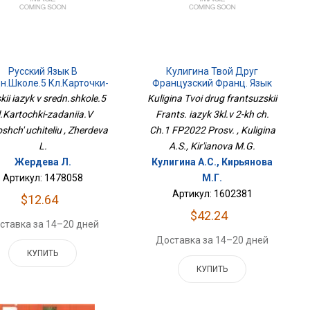
Русский Язык В
Кулигина Твой Друг
н.школе.5 Кл.Карточки-
Французский Франц. Язык
ния.В Помощь Учителю
3кл.в 2-Х Ч. Ч.1 ФП2022
kii iazyk v sredn.shkole.5
Kuligina Tvoi drug frantsuzskii
Просв.
l.Kartochki-zadaniia.V
Frants. iazyk 3kl.v 2-kh ch.
hch' uchiteliu , Zherdeva
Ch.1 FP2022 Prosv. , Kuligina
L.
A.S., Kir'ianova M.G.
Жердева Л.
Кулигина А.С., Кирьянова
Артикул: 1478058
М.Г.
Артикул: 1602381
$12.64
$42.24
ставка за 14–20 дней
Доставка за 14–20 дней
КУПИТЬ
КУПИТЬ