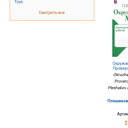
Toys
Смотреть все
Окружа
Провер
Okruzhai
Provero
Pleshakov A
Плешаков 
Артик
$